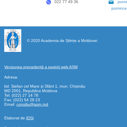
022 77 49 36
pomi
pomince
https://propletenie.ru/
© 2020 Academia de Științe a Moldovei
Versiunea precedentă a paginii web AȘM
Adresa:
bd. Ștefan cel Mare și Sfânt 1, mun. Chișinău
MD 2001, Republica Moldova
Tel: (022) 27 14 78
Fax: (022) 54 28 23
Email:
consiliu@asm.md
Elaborat de
IDSI