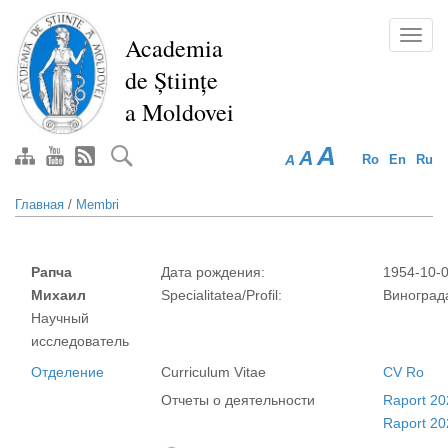
Перейти
к
Toggl
Academia
основному
navig
de Științe
содержанию
a Moldovei
A
A
A
Ro
En
Ru
Главная
/
Membri
Рапча
Дата рождения:
1954-10-
Михаил
Specialitatea/Profil:
Виноград
Научный
исследователь
Отделение
Curriculum Vitae
CV Ro
Отчеты о деятельности
Raport 20
Raport 20