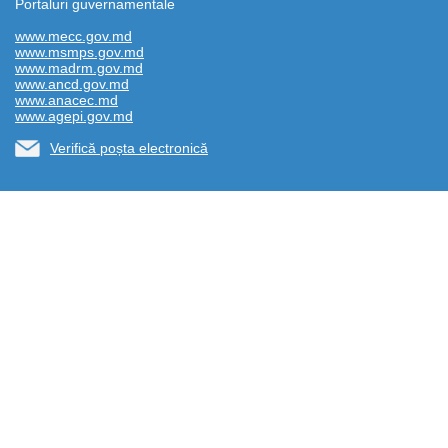
Portaluri guvernamentale
www.mecc.gov.md
www.msmps.gov.md
www.madrm.gov.md
www.ancd.gov.md
www.anacec.md
www.agepi.gov.md
Verifică poșta electronică