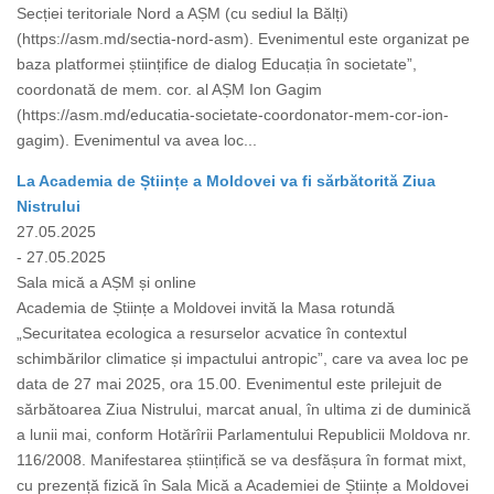
Secției teritoriale Nord a AȘM (cu sediul la Bălți)
(https://asm.md/sectia-nord-asm). Evenimentul este organizat pe
baza platformei științifice de dialog Educația în societate”,
coordonată de mem. cor. al AȘM Ion Gagim
(https://asm.md/educatia-societate-coordonator-mem-cor-ion-
gagim). Evenimentul va avea loc...
La Academia de Științe a Moldovei va fi sărbătorită Ziua
Nistrului
27.05.2025
- 27.05.2025
Sala mică a AȘM și online
Academia de Științe a Moldovei invită la Masa rotundă
„Securitatea ecologica a resurselor acvatice în contextul
schimbărilor climatice și impactului antropic”, care va avea loc pe
data de 27 mai 2025, ora 15.00. Evenimentul este prilejuit de
sărbătoarea Ziua Nistrului, marcat anual, în ultima zi de duminică
a lunii mai, conform Hotărîrii Parlamentului Republicii Moldova nr.
116/2008. Manifestarea științifică se va desfășura în format mixt,
cu prezență fizică în Sala Mică a Academiei de Științe a Moldovei