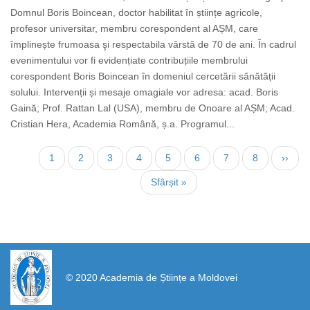
Domnul Boris Boincean, doctor habilitat în științe agricole,
profesor universitar, membru corespondent al AȘM, care
împlinește frumoasa şi respectabila vârstă de 70 de ani. În cadrul
evenimentului vor fi evidențiate contribuțiile membrului
corespondent Boris Boincean în domeniul cercetării sănătății
solului. Intervenții și mesaje omagiale vor adresa: acad. Boris
Gaină; Prof. Rattan Lal (USA), membru de Onoare al AȘM; Acad.
Cristian Hera, Academia Română, ș.a. Programul...
Pagination
Current
1
Page
2
Page
3
Page
4
Page
5
Page
6
Page
7
Page
8
Next
››
page
page
Last
Sfârșit »
page
https://propletenie.ru/
© 2020 Academia de Științe a Moldovei