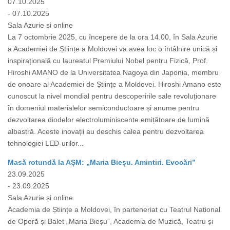
07.10.2025
- 07.10.2025
Sala Azurie și online
La 7 octombrie 2025, cu începere de la ora 14.00, în Sala Azurie
a Academiei de Științe a Moldovei va avea loc o întâlnire unică și
inspirațională cu laureatul Premiului Nobel pentru Fizică, Prof.
Hiroshi AMANO de la Universitatea Nagoya din Japonia, membru
de onoare al Academiei de Științe a Moldovei. Hiroshi Amano este
cunoscut la nivel mondial pentru descoperirile sale revoluționare
în domeniul materialelor semiconductoare și anume pentru
dezvoltarea diodelor electroluminiscente emițătoare de lumină
albastră. Aceste inovații au deschis calea pentru dezvoltarea
tehnologiei LED-urilor...
Masă rotundă la AȘM: „Maria Bieșu. Amintiri. Evocări”
23.09.2025
- 23.09.2025
Sala Azurie și online
Academia de Științe a Moldovei, în parteneriat cu Teatrul Național
de Operă și Balet „Maria Bieșu”, Academia de Muzică, Teatru și