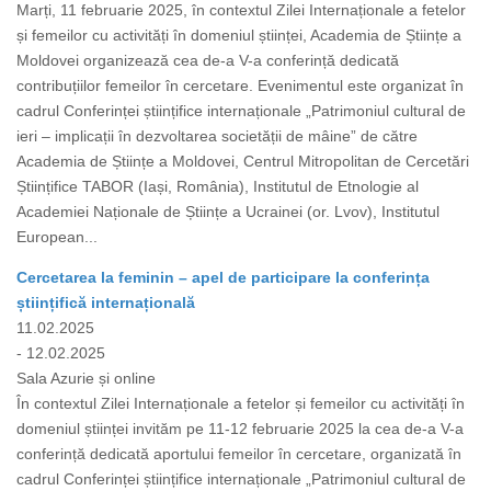
Marți, 11 februarie 2025, în contextul Zilei Internaționale a fetelor
și femeilor cu activități în domeniul științei, Academia de Științe a
Moldovei organizează cea de-a V-a conferință dedicată
contribuțiilor femeilor în cercetare. Evenimentul este organizat în
cadrul Conferinței științifice internaționale „Patrimoniul cultural de
ieri – implicații în dezvoltarea societății de mâine” de către
Academia de Științe a Moldovei, Centrul Mitropolitan de Cercetări
Științifice TABOR (Iași, România), Institutul de Etnologie al
Academiei Naționale de Științe a Ucrainei (or. Lvov), Institutul
European...
Cercetarea la feminin – apel de participare la conferința
științifică internațională
11.02.2025
- 12.02.2025
Sala Azurie și online
În contextul Zilei Internaționale a fetelor și femeilor cu activități în
domeniul științei invităm pe 11-12 februarie 2025 la cea de-a V-a
conferință dedicată aportului femeilor în cercetare, organizată în
cadrul Conferinței științifice internaționale „Patrimoniul cultural de