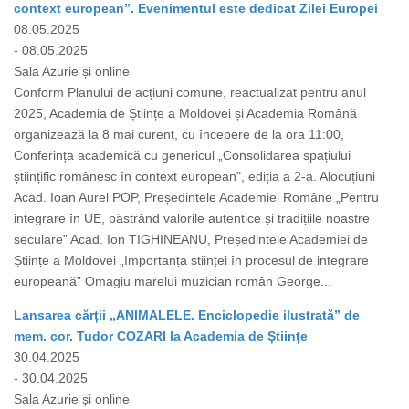
context european”. Evenimentul este dedicat Zilei Europei
08.05.2025
- 08.05.2025
Sala Azurie și online
Conform Planului de acțiuni comune, reactualizat pentru anul
2025, Academia de Științe a Moldovei și Academia Română
organizează la 8 mai curent, cu începere de la ora 11:00,
Conferința academică cu genericul „Consolidarea spațiului
științific românesc în context european", ediția a 2-a. Alocuțiuni
Acad. Ioan Aurel POP, Președintele Academiei Române „Pentru
integrare în UE, păstrând valorile autentice și tradițiile noastre
seculare” Acad. Ion TIGHINEANU, Președintele Academiei de
Științe a Moldovei „Importanța științei în procesul de integrare
europeană” Omagiu marelui muzician român George...
Lansarea cărții „ANIMALELE. Enciclopedie ilustrată” de
mem. cor. Tudor COZARI la Academia de Științe
30.04.2025
- 30.04.2025
Sala Azurie și online