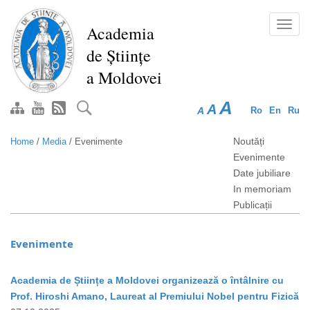
Skip
to
Toggl
Academia
main
navig
de Științe
content
a Moldovei
A
A
A
Ro
En
Ru
Noutăți
Home
/
Media
/
Evenimente
Evenimente
Date jubiliare
In memoriam
Publicații
Evenimente
Academia de Științe a Moldovei organizează o întâlnire cu
Prof. Hiroshi Amano, Laureat al Premiului Nobel pentru Fizică