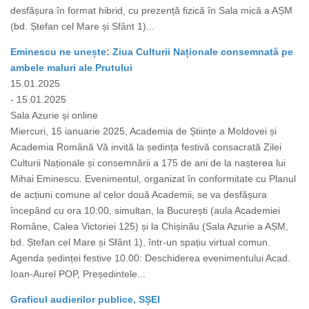
desfășura în format hibrid, cu prezență fizică în Sala mică a AȘM
(bd. Ștefan cel Mare și Sfânt 1)...
Eminescu ne unește: Ziua Culturii Naționale consemnată pe
ambele maluri ale Prutului
15.01.2025
- 15.01.2025
Sala Azurie și online
Miercuri, 15 ianuarie 2025, Academia de Științe a Moldovei și
Academia Română Vă invită la ședința festivă consacrată Zilei
Culturii Naționale și consemnării a 175 de ani de la nașterea lui
Mihai Eminescu. Evenimentul, organizat în conformitate cu Planul
de acțiuni comune al celor două Academii, se va desfășura
începând cu ora 10:00, simultan, la București (aula Academiei
Române, Calea Victoriei 125) și la Chișinău (Sala Azurie a AȘM,
bd. Ștefan cel Mare și Sfânt 1), într-un spațiu virtual comun.
Agenda ședinței festive 10.00: Deschiderea evenimentului Acad.
Ioan-Aurel POP, Președintele...
Graficul audierilor publice, SȘEI