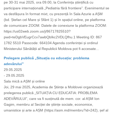
pe 30-31 mai 2025, ora 09.00, la Conferința științifică cu
participare internațională „Pediatria fără frontiere”. Evenimentul se
va desfășura în format mixt, cu prezență în Sala Azurie a AȘM
(bd. Ștefan cel Mare și Sfânt 1) și în spațiul online, pe platforma
de comunicare ZOOM. Datele de conexiune la platforma ZOOM:
https://us02web.zoom.us/j/86717825510?
pwd=teDgbVEugrCcv7awbQbIkc2VDLQfhu.1 Meeting ID: 867
1782 5510 Passcode: 664104 Agenda conferinței și ordinul
Ministerului Sănătății al Republicii Moldova pot fi accesate...
Prelegere publică „Situația cu educația: problema
adevărului”
29.05.2025
- 29.05.2025
Sala mică a AȘM și online
Joi, 29 mai 2025, Academia de Științe a Moldovei organizează
prelegerea publică „SITUAȚIA CU EDUCATIA: PROBLEMA
ADEVĂRULUI”, care va fi susținută de mem. cor. al AȘM Ion
Gagim, membru al Secției de științe sociale, economice,
umanistice și arte a AȘM (https://asm.md/membru?id=242), șef al