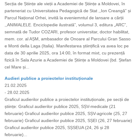
Secția de Științe ale vieții a Academiei de Științe a Moldovei, în
parteneriat cu Universitatea Pedagogică de Stat ,,Ion Creangă” și
Parcul Național Orhei, invită la eveniemntul de lansare a cărții
,,ANIMALELE. Enciclopedie ilustrată”, volumul 3, editura „ARC”,
semnată de Tudor COZARI, profesor universitar, doctor habilitat,
mem. cor. al AȘM, ambasador de Onoare al Parcului Gran Sasso
e Monti della Laga (Italia). Manifestarea științifică va avea loc pe
data de 30 aprilie 2025, ora 14:00, în format mixt, cu prezență
fizică în Sala Azurie a Academiei de Științe a Moldovei (bd. Ștefan
cel Mare și...
Audieri publice a proiectelor instituționale
21.02.2025
- 28.02.2025
Graficul audierilor publice a proiectelor instituționale, pe secții de
științe: Graficul audierilor publice 2025, SȘV-medicale (21
februarie) Graficul audierilor publice 2025, SȘV-agricole (25, 27
februarie) Graficul audierilor publice 2025, SȘEI (26, 27 februarie)
Graficul audierilor publice 2025, SȘSEUA (24, 26 și 28
februarie)...