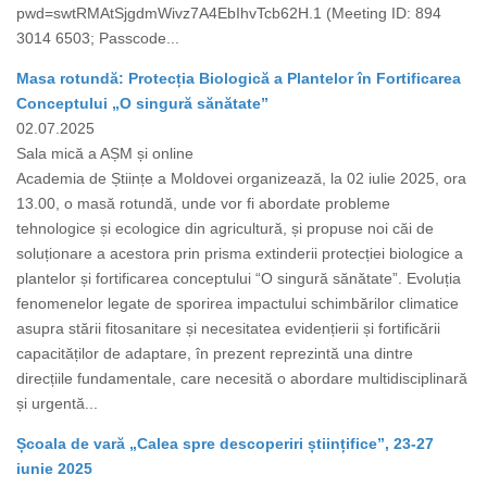
pwd=swtRMAtSjgdmWivz7A4EbIhvTcb62H.1 (Meeting ID: 894
3014 6503; Passcode...
Masa rotundă: Protecția Biologică a Plantelor în Fortificarea
Conceptului „O singură sănătate”
02.07.2025
Sala mică a AȘM și online
Academia de Științe a Moldovei organizează, la 02 iulie 2025, ora
13.00, o masă rotundă, unde vor fi abordate probleme
tehnologice și ecologice din agricultură, și propuse noi căi de
soluționare a acestora prin prisma extinderii protecției biologice a
plantelor și fortificarea conceptului “O singură sănătate”. Evoluția
fenomenelor legate de sporirea impactului schimbărilor climatice
asupra stării fitosanitare și necesitatea evidențierii și fortificării
capacităților de adaptare, în prezent reprezintă una dintre
direcțiile fundamentale, care necesită o abordare multidisciplinară
și urgentă...
Școala de vară „Calea spre descoperiri științifice”, 23-27
iunie 2025