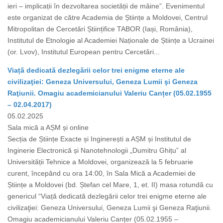
ieri – implicații în dezvoltarea societății de mâine”. Evenimentul
este organizat de către Academia de Științe a Moldovei, Centrul
Mitropolitan de Cercetări Științifice TABOR (Iași, România),
Institutul de Etnologie al Academiei Naționale de Științe a Ucrainei
(or. Lvov), Institutul European pentru Cercetări...
Viață dedicată dezlegării celor trei enigme eterne ale
civilizaţiei: Geneza Universului, Geneza Lumii şi Geneza
Raţiunii. Omagiu academicianului Valeriu Canțer (05.02.1955
– 02.04.2017)
05.02.2025
Sala mică a AȘM și online
Secția de Științe Exacte și Inginerești a AȘM și Institutul de
Inginerie Electronică și Nanotehnologii „Dumitru Ghițu” al
Universității Tehnice a Moldovei, organizează la 5 februarie
curent, începând cu ora 14:00, în Sala Mică a Academiei de
Științe a Moldovei (bd. Ștefan cel Mare, 1, et. II) masa rotundă cu
genericul “Viață dedicată dezlegării celor trei enigme eterne ale
civilizaţiei: Geneza Universului, Geneza Lumii şi Geneza Raţiunii.
Omagiu academicianului Valeriu Canțer (05.02.1955 –