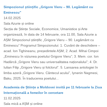
Simpozionul științific „Grigore Vieru – 90. Legământ cu
Eminescu”
14.02.2025
Sala Azurie și online
Secția de Științe Sociale, Economice, Umanistice și Arte
organizează, în data de 14 februarie, ora 11.00, Sala Azurie a
AȘM Simpozionul științific „Grigore Vieru – 90. Legământ cu
Eminescu” Programul Simpozionului: 1. Cuvânt de deschidere –
acad. Ion Tighineanu, președintele AȘM; 2. Acad. Mihai Cimpoi
„Eminescu în viziunea poetului Grigore Vieru”; 3. Mem. cor. Ion
Hadârcă „Grigore Vieru sau universalitatea naționalului”; 4. Dr.
Iulian Filip „Grigore Vieru și folclorul”. 5. Lansarea antologiei în
limba azeră „Grigore Vieru. Cântecul acului”, Iynǝnin Nǝgmesi,
Baku, 2025. În traducerea poetului...
Academia de Științe a Moldovei invită pe 11 februarie la Ziua
Internațională a femeilor în cercetare
11.02.2025
Sala mică a AȘM și online