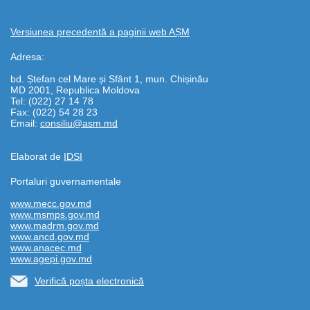
Versiunea precedentă a paginii web AȘM
Adresa:
bd. Ștefan cel Mare și Sfânt 1, mun. Chișinău
MD 2001, Republica Moldova
Tel: (022) 27 14 78
Fax: (022) 54 28 23
Email:
consiliu@asm.md
Elaborat de
IDSI
Portaluri guvernamentale
www.mecc.gov.md
www.msmps.gov.md
www.madrm.gov.md
www.ancd.gov.md
www.anacec.md
www.agepi.gov.md
Verifică poșta electronică