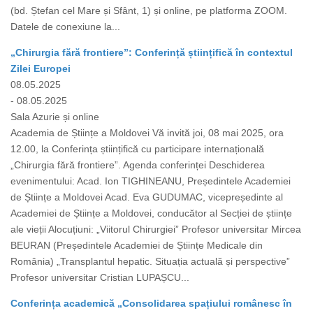
(bd. Ștefan cel Mare și Sfânt, 1) și online, pe platforma ZOOM.
Datele de conexiune la...
„Chirurgia fără frontiere”: Conferință științifică în contextul
Zilei Europei
08.05.2025
- 08.05.2025
Sala Azurie și online
Academia de Științe a Moldovei Vă invită joi, 08 mai 2025, ora
12.00, la Conferința științifică cu participare internațională
„Chirurgia fără frontiere”. Agenda conferinței Deschiderea
evenimentului: Acad. Ion TIGHINEANU, Președintele Academiei
de Științe a Moldovei Acad. Eva GUDUMAC, vicepreședinte al
Academiei de Științe a Moldovei, conducător al Secției de științe
ale vieții Alocuțiuni: „Viitorul Chirurgiei” Profesor universitar Mircea
BEURAN (Președintele Academiei de Științe Medicale din
România) „Transplantul hepatic. Situația actuală și perspective”
Profesor universitar Cristian LUPAȘCU...
Conferința academică „Consolidarea spațiului românesc în