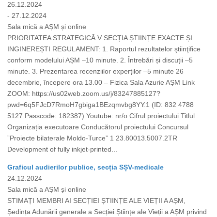
26.12.2024
- 27.12.2024
Sala mică a AȘM și online
PRIORITATEA STRATEGICĂ V SECȚIA ȘTIINȚE EXACTE ȘI
INGINEREȘTI REGULAMENT: 1. Raportul rezultatelor ştiinţifice
conform modelului AȘM –10 minute. 2. Întrebări și discuții –5
minute. 3. Prezentarea recenziilor experților –5 minute 26
decembrie, începere ora 13.00 – Fizica Sala Azurie AȘM Link
ZOOM: https://us02web.zoom.us/j/83247885127?
pwd=6q5FJcD7RmoH7gbiga1BEzqmvbg8YY.1 (ID: 832 4788
5127 Passcode: 182387) Youtube: nr/o Cifrul proiectului Titlul
Organizația executoare Conducătorul proiectului Concursul
”Proiecte bilaterale Moldo-Turce” 1 23.80013.5007.2TR
Development of fully inkjet-printed...
Graficul audierilor publice, secția SȘV-medicale
24.12.2024
Sala mică a AȘM și online
STIMAȚI MEMBRI AI SECȚIEI ȘTIINȚE ALE VIEȚII A AȘM,
Ședința Adunării generale a Secției Științe ale Vieții a AȘM privind