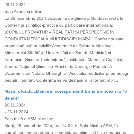
28.11.2024
Sala Azurie și online
La 28 noiembrie 2024, Academia de Științe a Moldovei invită la
Conferința științifico-practică cu participare internațională:
„COPILUL PREMATUR – REALITĂȚI ȘI PERSPECTIVE ÎN
CONDUITA MEDICALĂ MULTIDISCIPLINARĂ”. Conferința este
organizată sub auspiciile Academiei de Științe a Moldovei,
Ministerului Sănătății, Universității de Stat de Medicină și
Farmacie „Nicolae Testemițanu”, Institutului Mamei și Copilului,
Centrul Național Științifico-Practic de Chirurgie Pediatrică
„Academician Natalia Gheorghiu”, Asociația medicilor pneumologi
pediatri „Sante”. Conferința se va desfășura în format mixt...
Masa rotundă „Membrul corespondent Boris Boincean la 70
de ani”
26.11.2024
- 26.11.2024
Sala mică a AȘM și online
Marți, 26 noiembrie 2024, ora 14.00, în Sala Mică a AȘM, în
cadrul unei mese rotunde, comunitatea științifică îl va omagia pe