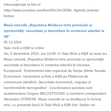
Informaționale la link-ul:
https://www.youtube.com/live/AOc3Irn3OBo. Agenda ședinței
festive...
Masă rotundă „Republica Moldova între provocări și
oportunități: securitate și dezvoltare în contextul aderării la
UE”
05.12.2024
Sala mică a AȘM și online
Joi, 5 decembrie 2024, ora 10:00, în Sala Mică a AȘM va avea loc
Masa rotundă „Republica Moldova între provocări și oportunități:
securitate și dezvoltare în contextul aderării la Uniunea
Europeană”. Evenimentul este organizat de Secția Științe Sociale,
Economice, Umanistice și Arte a AȘM pe Platforma de
comunicare științifică „Securitate economică, migrația și
transformările demografice”. Coordonatorii acesteia sunt
academicianul Grigore BELOSTECINIC și membrul corespondent
Alexandru STRATAN. Masa rotundă se va desfășura în format
mixt, cu prezență fizică în Sala Mică a AȘM (bd. Stefan cel...