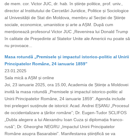
de mem. cor. Victor JUC, dr. hab. în științe politice, prof. univ.,
director al Institutului de Cercetări Juridice, Politice și Sociologice
al Univesității de Stat din Moldova, membru al Secției de Științe
sociale, economice, umanistice și arte a AȘM. După cum
menționează profesorul Victor JUC „Revenirea lui Donald Trump
în calitate de Președinte al Statelor Unite ale Americii nu poate să
nu provoace...
Masa rotundă „Premisele și impactul istorico-politic al Unirii
Principatelor Române, 24 ianuarie 1859”
23.01.2025
Sala mică a AȘM și online
Joi, 23 ianuarie 2025, ora 15.00, Academia de Științe a Moldovei
invită la masa rotundă „Premisele și impactul istorico-politic al
Unirii Principatelor Române, 24 ianuarie 1859”. Agenda include
trei prelegeri susținute de istoricii: Acad. Andrei EȘANU „Procesul
de occidentalizare a țărilor române”; Dr. Eugen-Tudor SCLIFOS
„Dubla alegere a lui Alexandru Ioan Cuza și diplomația franco-
rusă”; Dr. Gheorghe NEGRU „Impactul Unirii Principatelor
Române asupra Basarabiei”. Manifestarea științifică se va