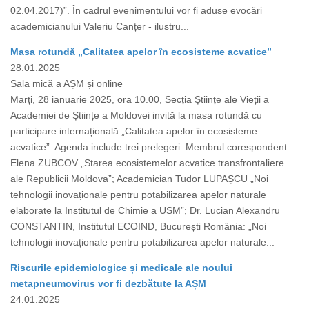
02.04.2017)”. În cadrul evenimentului vor fi aduse evocări
academicianului Valeriu Canțer - ilustru...
Masa rotundă „Calitatea apelor în ecosisteme acvatice”
28.01.2025
Sala mică a AȘM și online
Marți, 28 ianuarie 2025, ora 10.00, Secția Științe ale Vieții a
Academiei de Științe a Moldovei invită la masa rotundă cu
participare internațională „Calitatea apelor în ecosisteme
acvatice”. Agenda include trei prelegeri: Membrul corespondent
Elena ZUBCOV „Starea ecosistemelor acvatice transfrontaliere
ale Republicii Moldova”; Academician Tudor LUPAȘCU „Noi
tehnologii inovaționale pentru potabilizarea apelor naturale
elaborate la Institutul de Chimie a USM”; Dr. Lucian Alexandru
CONSTANTIN, Institutul ECOIND, București România: „Noi
tehnologii inovaționale pentru potabilizarea apelor naturale...
Riscurile epidemiologice și medicale ale noului
metapneumovirus vor fi dezbătute la AȘM
24.01.2025