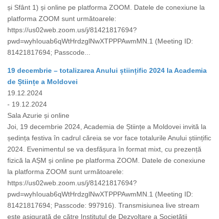
și Sfânt 1) și online pe platforma ZOOM. Datele de conexiune la
platforma ZOOM sunt următoarele:
https://us02web.zoom.us/j/81421817694?
pwd=wyhIouab6qWtHrdzglNwXTPPPAwmMN.1 (Meeting ID:
81421817694; Passcode...
19 decembrie – totalizarea Anului științific 2024 la Academia
de Științe a Moldovei
19.12.2024
- 19.12.2024
Sala Azurie și online
Joi, 19 decembrie 2024, Academia de Științe a Moldovei invită la
ședința festiva în cadrul căreia se vor face totalurile Anului științific
2024. Evenimentul se va desfășura în format mixt, cu prezență
fizică la AȘM și online pe platforma ZOOM. Datele de conexiune
la platforma ZOOM sunt următoarele:
https://us02web.zoom.us/j/81421817694?
pwd=wyhIouab6qWtHrdzglNwXTPPPAwmMN.1 (Meeting ID:
81421817694; Passcode: 997916). Transmisiunea live stream
este asigurată de către Institutul de Dezvoltare a Societății