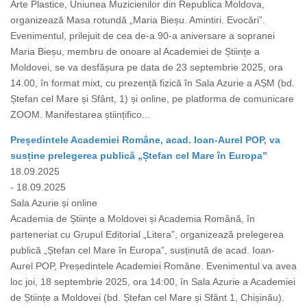
Arte Plastice, Uniunea Muzicienilor din Republica Moldova,
organizează Masa rotundă „Maria Bieșu. Amintiri. Evocări”.
Evenimentul, prilejuit de cea de-a 90-a aniversare a sopranei
Maria Bieșu, membru de onoare al Academiei de Științe a
Moldovei, se va desfășura pe data de 23 septembrie 2025, ora
14.00, în format mixt, cu prezență fizică în Sala Azurie a AȘM (bd.
Ștefan cel Mare și Sfânt, 1) și online, pe platforma de comunicare
ZOOM. Manifestarea științifico...
Președintele Academiei Române, acad. Ioan-Aurel POP, va
susține prelegerea publică „Ștefan cel Mare în Europa”
18.09.2025
- 18.09.2025
Sala Azurie și online
Academia de Științe a Moldovei și Academia Română, în
parteneriat cu Grupul Editorial „Litera”, organizează prelegerea
publică „Ștefan cel Mare în Europa”, susținută de acad. Ioan-
Aurel POP, Președintele Academiei Române. Evenimentul va avea
loc joi, 18 septembrie 2025, ora 14:00, în Sala Azurie a Academiei
de Științe a Moldovei (bd. Ștefan cel Mare și Sfânt 1, Chișinău).