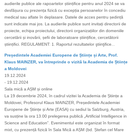
audierile publice ale rapoartelor științifice pentru anul 2024 se va
desfășura cu prezența fizică cu excepția persoanelor în concediu
medical sau aflate în deplasare. Datele de acces pentru ședință
sunt indicate mai jos. La audierile publice sunt invitați directorii de
proiecte, echipa proiectului, directorii organizațiilor din domeniile
cercetării și inovării, șefii de laboratoare științifice, cercetătorii
științifici. REGULAMENT: 1. Raportul rezultatelor ştiinţifice...
Președintele Academiei Europene de Științe și Arte, Prof.
Klaus MAINZER, va întreprinde o vizită la Academia de Științe
a Moldovei
19.12.2024
- 19.12.2024
Sala mică a AȘM și online
La 19 decembrie 2024, în cadrul vizitei la Academia de Științe a
Moldovei, Profesorul Klaus MAINZER, Președintele Academiei
Europene de Științe și Arte (EASA) cu sediul la Salzburg, Austria,
va susține la ora 13.00 prelegerea publică „Artificial Intelligence in
Science and Education”. Evenimentul este organizat în format
mixt, cu prezență fizică în Sala Mică a AȘM (bd. Ștefan cel Mare