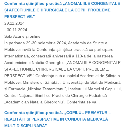
Conferința științifico-practică „ANOMALIILE CONGENITALE
ȘI AFECȚIUNILE CHIRURGICALE LA COPII. PROBLEME.
PERSPECTIVE.”
29.11.2024
- 30.11.2024
Sala Azurie și online
În perioada 29-30 noiembrie 2024, Academia de Științe a
Moldovei invită la Conferința științifico-practică cu participare
internațională, consacrată aniversării a 110-a de la nașterea
Academicienei Natalia Gheorghiu:„ANOMALIILE CONGENITALE
ȘI AFECȚIUNILE CHIRURGICALE LA COPII. PROBLEME.
PERSPECTIVE.” Conferința sub auspiciul Academiei de Științe a
Moldovei, Ministerului Sănătății, Universității de Stat de Medicină
și Farmacie „Nicolae Testemițanu”, Institutului Mamei și Copilului,
Centrul Național Științifico-Practic de Chirurgie Pediatrică
„Academician Natalia Gheorghiu”. Conferința se va...
Conferința științifico-practică: „COPILUL PREMATUR –
REALITĂȚI ȘI PERSPECTIVE ÎN CONDUITA MEDICALĂ
MULTIDISCIPLINARĂ”