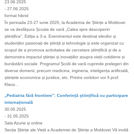
23.06.2025
- 27.06.2025
format hibrid
În perioada 23-27 iunie 2025, la Academia de Științe a Moldovei
se va desfășura Școala de vară „Calea spre descoperiri
științifice”, Ediția a 3-a. Evenimentul este destinat elevilor și
studenților pasionați de știință și tehnologie și este organizat cu
scopul de a promova activitatea de cercetare științifică și de a
demonstra impactul științei și inovațiilor asupra vieții cotidiene și
bunăstării sociale. Programul Școlii de vară cuprinde prelegeri din
diverse domenii, precum medicina, ingineria, inteligența artificială,
științele economice și juridice, etc. Printre vorbitori vor fi prof.
Klaus...
„Pediatria fără frontiere”: Conferință științifică cu participare
internațională
30.05.2025
- 31.05.2025
Sala Azurie și online
Secția Științe ale Vieții a Academiei de Științe a Moldovei Vă invită