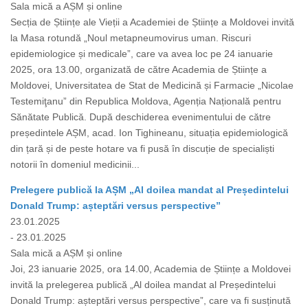
Sala mică a AȘM și online
Secția de Științe ale Vieții a Academiei de Științe a Moldovei invită
la Masa rotundă „Noul metapneumovirus uman. Riscuri
epidemiologice și medicale”, care va avea loc pe 24 ianuarie
2025, ora 13.00, organizată de către Academia de Științe a
Moldovei, Universitatea de Stat de Medicină și Farmacie „Nicolae
Testemiţanu” din Republica Moldova, Agenția Națională pentru
Sănătate Publică. După deschiderea evenimentului de către
președintele AȘM, acad. Ion Tighineanu, situația epidemiologică
din țară și de peste hotare va fi pusă în discuție de specialiști
notorii în domeniul medicinii...
Prelegere publică la AȘM „Al doilea mandat al Președintelui
Donald Trump: așteptări versus perspective”
23.01.2025
- 23.01.2025
Sala mică a AȘM și online
Joi, 23 ianuarie 2025, ora 14.00, Academia de Științe a Moldovei
invită la prelegerea publică „Al doilea mandat al Președintelui
Donald Trump: așteptări versus perspective”, care va fi susținută