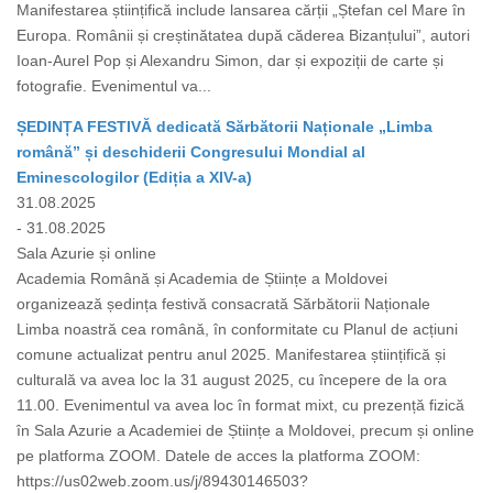
Manifestarea științifică include lansarea cărții „Ștefan cel Mare în
Europa. Românii și creștinătatea după căderea Bizanțului”, autori
Ioan-Aurel Pop și Alexandru Simon, dar și expoziții de carte și
fotografie. Evenimentul va...
ȘEDINȚA FESTIVĂ dedicată Sărbătorii Naționale „Limba
română” și deschiderii Congresului Mondial al
Eminescologilor (Ediția a XIV-a)
31.08.2025
- 31.08.2025
Sala Azurie și online
Academia Română și Academia de Științe a Moldovei
organizează ședința festivă consacrată Sărbătorii Naționale
Limba noastră cea română, în conformitate cu Planul de acțiuni
comune actualizat pentru anul 2025. Manifestarea științifică și
culturală va avea loc la 31 august 2025, cu începere de la ora
11.00. Evenimentul va avea loc în format mixt, cu prezență fizică
în Sala Azurie a Academiei de Științe a Moldovei, precum și online
pe platforma ZOOM. Datele de acces la platforma ZOOM:
https://us02web.zoom.us/j/89430146503?