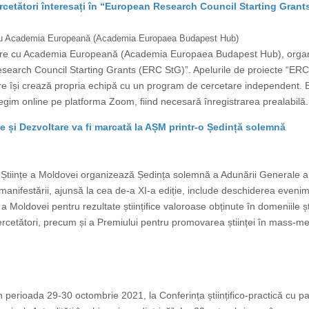
rcetători înteresați în “European Research Council Starting Grant
e cu Academia Europeană (Academia Europaea Budapest Hub)
orare cu Academia Europeană (Academia Europaea Budapest Hub), orga
Research Council Starting Grants (ERC StG)”. Apelurile de proiecte “ERC
care își crează propria echipă cu un program de cercetare independent.
gim online pe platforma Zoom, fiind necesară înregistrarea prealabilă.
ce și Dezvoltare va fi marcată la AȘM printr-o Ședință solemnă
Științe a Moldovei organizează Ședința solemnă a Adunării Generale a 
manifestării, ajunsă la cea de-a XI-a ediție, include deschiderea eveni
Moldovei pentru rezultate științifice valoroase obținute în domeniile științ
cercetători, precum și a Premiului pentru promovarea științei în mass-med
 perioada 29-30 octombrie 2021, la Conferința științifico-practică cu par