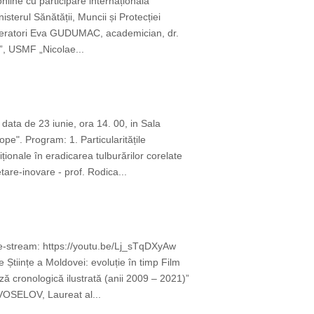
online cu participare internațională
terul Sănătății, Muncii și Protecției
oderatori Eva GUDUMAC, academician, dr.
u”, USMF „Nicolae...
data de 23 iunie, ora 14. 00, in Sala
e". Program: 1. Particularitățile
ționale în eradicarea tulburărilor corelate
are-inovare - prof. Rodica...
ive-stream: https://youtu.be/Lj_sTqDXyAw
Științe a Moldovei: evoluție în timp Film
ă cronologică ilustrată (anii 2009 – 2021)”
OVOSELOV, Laureat al...