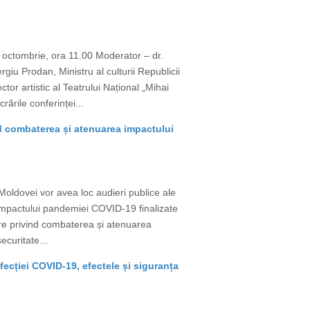
 octombrie, ora 11.00 Moderator – dr.
iu Prodan, Ministru al culturii Republicii
or artistic al Teatrului Național „Mihai
ările conferinței...
ind combaterea și atenuarea impactului
 Moldovei vor avea loc audieri publice ale
 impactului pandemiei COVID-19 finalizate
vare privind combaterea și atenuarea
ecuritate...
nfecției COVID-19, efectele și siguranța