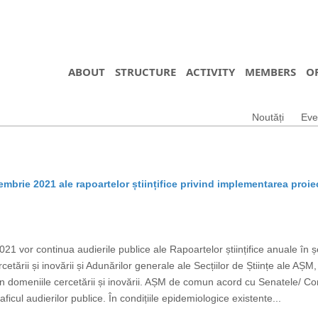
ABOUT
STRUCTURE
ACTIVITY
MEMBERS
O
Noutăți
Eve
embrie 2021 ale rapoartelor științifice privind implementarea proie
 vor continua audierile publice ale Rapoartelor științifice anuale în ș
ercetării și inovării și Adunărilor generale ale Secțiilor de Științe ale AȘ
n domeniile cercetării și inovării. AȘM de comun acord cu Senatele/ Consili
aficul audierilor publice. În condițiile epidemiologice existente...