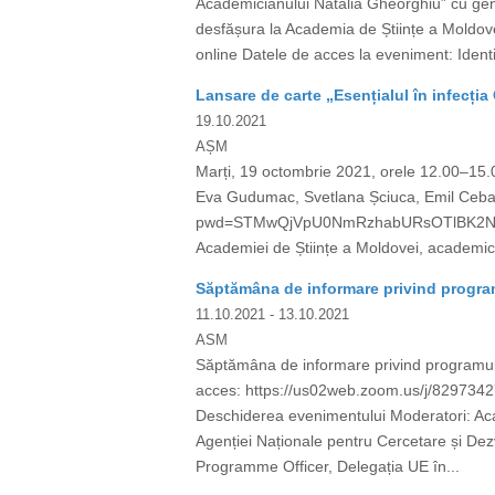
Academicianului Natalia Gheorghiu” cu generi
desfășura la Academia de Științe a Moldove
online Datele de acces la eveniment: Iden
Lansare de carte „Esențialul în infecția
19.10.2021
AȘM
Marți, 19 octombrie 2021, orele 12.00–15.00
Eva Gudumac, Svetlana Șciuca, Emil Ceban
pwd=STMwQjVpU0NmRzhabURsOTlBK2NGUT09 
Academiei de Științe a Moldovei, academicia
Săptămâna de informare privind progra
11.10.2021
- 13.10.2021
ASM
Săptămâna de informare privind programul
acces: https://us02web.zoom.us/j/829
Deschiderea evenimentului Moderatori: Ac
Agenției Naționale pentru Cercetare și De
Programme Officer, Delegația UE în...