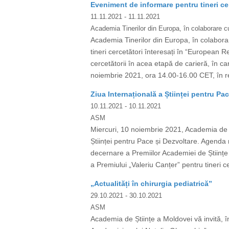
Eveniment de informare pentru tineri ce
11.11.2021
- 11.11.2021
Academia Tinerilor din Europa, în colaborar
Academia Tinerilor din Europa, în colab
tineri cercetători înteresați în “European 
cercetătorii în acea etapă de carieră, în 
noiembrie 2021, ora 14.00-16.00 CET, în re
Ziua Internațională a Științei pentru Pa
10.11.2021
- 10.11.2021
ASM
Miercuri, 10 noiembrie 2021, Academia de 
Științei pentru Pace și Dezvoltare. Agenda 
decernare a Premiilor Academiei de Științe a 
a Premiului „Valeriu Canțer” pentru tineri 
„Actualități în chirurgia pediatrică”
29.10.2021
- 30.10.2021
ASM
Academia de Științe a Moldovei vă invită, în