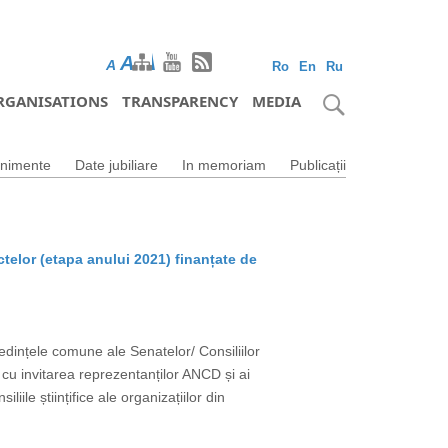
A
A
A
Ro
En
Ru
RGANISATIONS
TRANSPARENCY
MEDIA
nimente
Date jubiliare
In memoriam
Publicații
ctelor (etapa anului 2021) finanțate de
edințele comune ale Senatelor/ Consiliilor
M, cu invitarea reprezentanților ANCD și ai
ile științifice ale organizațiilor din