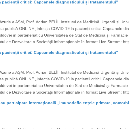
 pacienții critici: Capcanele diagnosticului și tratamentului”
Azurie a AȘM, Prof. Adrian BELÎI, Institutul de Medicină Urgentă și Uni
a publică ONLINE „Infecția COVID-19 la pacienții critici: Capcanele dia
ldovei în parteneriat cu Universitatea de Stat de Medicină și Farmaci
utul de Dezvoltare a Societății Informaționale în format Live Stream: http
 pacienții critici: Capcanele diagnosticului și tratamentului”
Azurie a AȘM, Prof. Adrian BELÎI, Institutul de Medicină Urgentă și Uni
a publică ONLINE „Infecția COVID-19 la pacienții critici: Capcanele dia
ldovei în parteneriat cu Universitatea de Stat de Medicină și Farmaci
utul de Dezvoltare a Societății Informaționale în format Live Stream: http
 cu participare internațională „Imunodeficiențele primare, comorbidi