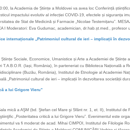
0, la Academia de Științe a Moldovei va avea loc Conferință științifico
sticul impactului evolutiv al infecției COVID-19, efectele și siguranța i
ersitatea de Stat de Medicină și Farmacie „Nicolae Testemițanu”. MESA
EA I Moderatori: Eva Gudumac, academician, dr.hab.șt.med., profesor un
fice internaționale „Patrimoniul cultural de ieri – implicații în dez
Științe Sociale, Economice, Umanistice și Arte a Academiei de Științe a
i T.A.B.O.R. (Iași, România), în parteneriat cu Biblioteca Națională a 
tidisciplinare (Buzău, România), Institutul de Etnologie al Academiei Naț
ală „Patrimoniul cultural de ieri – implicații în dezvoltarea societății dur
că a lui Grigore Vieru”
ala mică a AŞM (bd. Ştefan cel Mare şi Sfânt nr. 1, et. II), Institutul d
ţific „Posteritatea critică a lui Grigore Vieru”. Evenimentul este organ
venimentul va fi moderat de acad. Mihai CIMPOI, Institutul de Filologie
intele Academiei de Științe a Moldovei COMUNICĂRI Vorbire și tăcere î