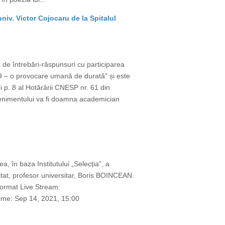
iv. Victor Cojocaru de la Spitalul
de întrebări-răspunsuri cu participarea
9 – o provocare umană de durată” și este
p. 8 al Hotărârii CNESP nr. 61 din
venimentului va fi doamna academician
, în baza Institutului „Selecția”, a
itat, profesor universitar, Boris BOINCEAN.
 format Live Stream:
ime: Sep 14, 2021, 15:00