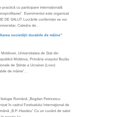
-practică cu participare internațională
munoprofilaxiei”. Evenimentul este organizat
JE DE SALUT Lucrările conferinței se vor
iversitar, Catedra de...
voltarea societății durabile de mâine”
 Moldovei, Universitatea de Stat din
Republicii Moldova, Primăria orașului Buzău
ionale de Științe a Ucrainei (Lvov)
abile de mâine”...
e Filologie Română „Bogdan Petriceicu-
izat în cadrul Festivalului Internaţional de
 Română „B.P.-Hasdeu” Cu un cuvânt de salut
n poezia lui...