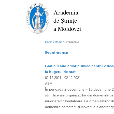
Skip
to
Academia
main
de Științe
content
a Moldovei
Home
/
Media
/
Evenimente
Evenimente
Graficul audierilor publice pentru 2 dec
la bugetul de stat
02.12.2021
- 02.12.2021
ASM
În perioada 2 decembrie – 10 decembrie 2021
științifice ale organizațiilor din domeniile c
ministerelor fondatoare ale organizațiilor di
domeniile cercetării și inovării a elaborat gr