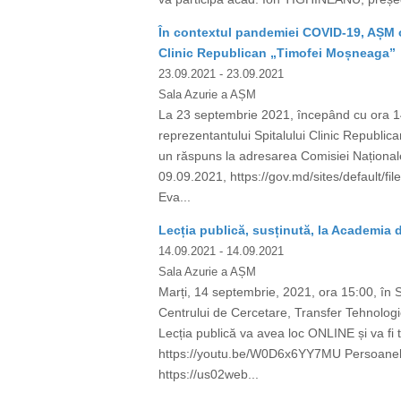
În contextul pandemiei COVID-19, AȘM or
Clinic Republican „Timofei Moșneaga”
23.09.2021
- 23.09.2021
Sala Azurie a AȘM
La 23 septembrie 2021, începând cu ora 14.
reprezentantului Spitalului Clinic Republ
un răspuns la adresarea Comisiei Național
09.09.2021, https://gov.md/sites/default/
Eva...
Lecția publică, susținută, la Academia 
14.09.2021
- 14.09.2021
Sala Azurie a AȘM
Marți, 14 septembrie, 2021, ora 15:00, în Sa
Centrului de Cercetare, Transfer Tehnologi
Lecția publică va avea loc ONLINE și va fi 
https://youtu.be/W0D6x6YY7MU Persoanele i
https://us02web...