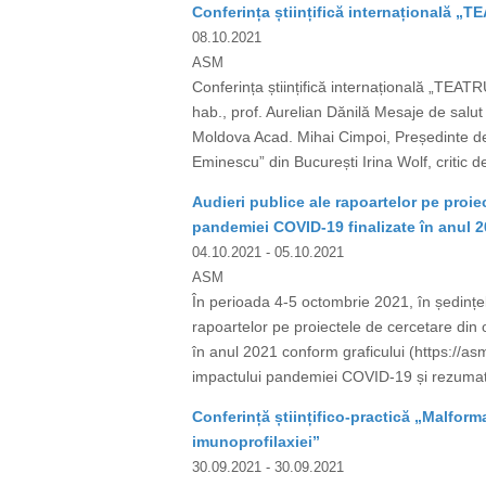
Conferința științifică internațională 
08.10.2021
ASM
Conferința științifică internațională „TE
hab., prof. Aurelian Dănilă Mesaje de salut
Moldova Acad. Mihai Cimpoi, Președinte de O
Eminescu” din București Irina Wolf, critic d
Audieri publice ale rapoartelor pe proie
pandemiei COVID-19 finalizate în anul 
04.10.2021
- 05.10.2021
ASM
În perioada 4-5 octombrie 2021, în ședințele
rapoartelor pe proiectele de cercetare din
în anul 2021 conform graficului (https://as
impactului pandemiei COVID-19 și rezumatele 
Conferință științifico-practică „Malforma
imunoprofilaxiei”
30.09.2021
- 30.09.2021