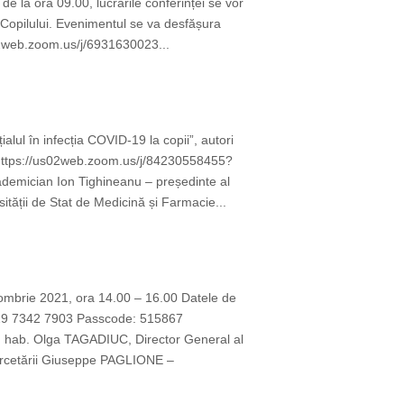
e la ora 09.00, lucrările conferinței se vor
 Copilului. Evenimentul se va desfășura
02web.zoom.us/j/6931630023...
lul în infecția COVID-19 la copii”, autori
 https://us02web.zoom.us/j/84230558455?
ician Ion Tighineanu – președinte al
ității de Stat de Medicină și Farmacie...
ombrie 2021, ora 14.00 – 16.00 Datele de
9 7342 7903 Passcode: 515867
. hab. Olga TAGADIUC, Director General al
Cercetării Giuseppe PAGLIONE –