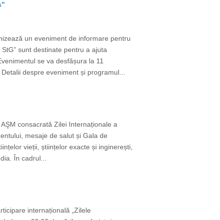
s”
nizează un eveniment de informare pentru
 StG” sunt destinate pentru a ajuta
 Evenimentul se va desfășura la 11
 Detalii despre eveniment și programul...
AŞM consacrată Zilei Internaționale a
mentului, mesaje de salut și Gala de
elor vieții, științelor exacte și inginerești,
ia. În cadrul...
ticipare internațională „Zilele