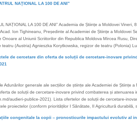
„TEATRUL NAȚIONAL LA 100 DE ANI”
ATRUL NAȚIONAL LA 100 DE ANI” Academia de Științe a Moldovei Vineri, 8
 Acad. Ion Tighineanu, Președinte al Academiei de Științe a Moldovei Serg
noare al Uniunii Scriitorilor din Republica Moldova Mircea Rusu, Direct
e teatru (Austria) Agnieszka Korytkowska, regizor de teatru (Polonia) Lucr
ctele de cercetare din oferta de soluții de cercetare-inovare priv
2021
 Adunărilor generale ale secțiilor de științe ale Academiei de Științe a
 oferta de soluții de cercetare-inovare privind combaterea și atenuarea
m.md/audieri-publice-2021). Lista ofertelor de soluții de cercetare-ino
proiectelor (conform priorităților I Sănătate, II Agricultură durabilă, s
țiile congenitale la copii – pronosticurile impactului evolutiv al i