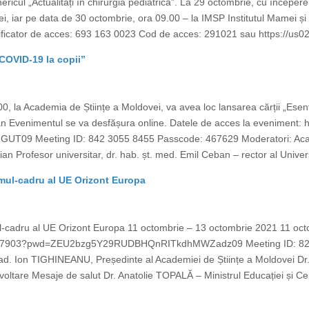
cul „Actualități în chirurgia pediatrică”. La 29 octombrie, cu începere d
i, iar pe data de 30 octombrie, ora 09.00 – la IMSP Institutul Mamei și
tificator de acces: 693 163 0023 Cod de acces: 291021 sau https://us
 COVID-19 la copii”
, la Academia de Științe a Moldovei, va avea loc lansarea cărții „Esenția
 Evenimentul se va desfășura online. Datele de acces la eveniment:
Meeting ID: 842 3055 8455 Passcode: 467629 Moderatori: Academ
n Profesor universitar, dr. hab. șt. med. Emil Ceban – rector al Univers
mul-cadru al UE Orizont Europa
-cadru al UE Orizont Europa 11 octombrie – 13 octombrie 2021 11 oct
73427903?pwd=ZEU2bzg5Y29RUDBHQnRITkdhMWZadz09 Meeting ID: 82
ad. Ion TIGHINEANU, Președinte al Academiei de Științe a Moldovei Dr
zvoltare Mesaje de salut Dr. Anatolie TOPALĂ – Ministrul Educației și 