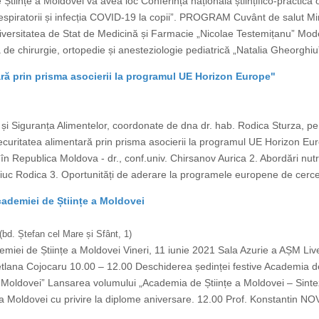
 Științe a Moldovei va avea loc Conferința națională științifico-practică 
espiratorii și infecția COVID-19 la copii”. PROGRAM Cuvânt de salut Minis
niversitatea de Stat de Medicină și Farmacie „Nicolae Testemițanu” M
a de chirurgie, ortopedie și anesteziologie pediatrică „Natalia Gheorghi
tară prin prisma asocierii la programul UE Horizon Europe"
 și Siguranța Alimentelor, coordonate de dna dr. hab. Rodica Sturza, pe 
uritatea alimentară prin prisma asocierii la programul UE Horizon Europ
n Republica Moldova - dr., conf.univ. Chirsanov Aurica 2. Abordări nutri
niuc Rodica 3. Oportunități de aderare la programele europene de cercet
cademiei de Științe a Moldovei
(bd. Ștefan cel Mare și Sfânt, 1)
emiei de Științe a Moldovei Vineri, 11 iunie 2021 Sala Azurie a AȘM L
tlana Cojocaru 10.00 – 12.00 Deschiderea ședinței festive Academia de 
 Moldovei” Lansarea volumului „Academia de Științe a Moldovei – Sintez
 a Moldovei cu privire la diplome aniversare. 12.00 Prof. Konstantin N