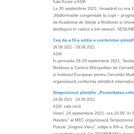
Sala Azurie a AȘM
La 30 septembrie 2021, începând cu ora 10:0
„Malformațiile congenitale la copii – progno
de Academia de Științe a Moldovei și Univ
desfășura în cadrul a trei sesiuni: SESIUN
Cea de-a IV-a ediție a conferinței științi
28.09.2021
- 29.09.2021
AȘM
În perioada 28-29 septembrie 2021, Secția 
Moldova și Centrul Mitropolitan de Cercetăr
și Institutul European pentru Cercetări Mul
organizează conferința științifică internațion
Simpozionul ştiinţific „Posteritatea criti
24.09.2021
- 24.09.2021
AŞM, sala mică
Vineri, 24 septembrie 2021, ora 15:00, în S
Hasdeu” al MEC organizează Simpozionul ştiin
Poezie „Grigore Vieru”, ediţia a XIII-a. E
va participa acad. Ion TIGHINEANU, președ