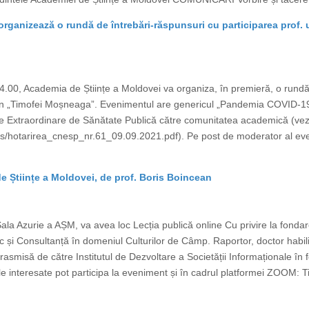
ganizează o rundă de întrebări-răspunsuri cu participarea prof. un
00, Academia de Științe a Moldovei va organiza, în premieră, o rundă 
ican „Timofei Moșneaga”. Evenimentul are genericul „Pandemia COVID-1
e Extraordinare de Sănătate Publică către comunitatea academică (vezi 
files/hotarirea_cnesp_nr.61_09.09.2021.pdf). Pe post de moderator al e
de Științe a Moldovei, de prof. Boris Boincean
la Azurie a AȘM, va avea loc Lecția publică online Cu privire la fondarea
c și Consultanță în domeniul Culturilor de Câmp. Raportor, doctor habil
trasmisă de către Institutul de Dezvoltare a Societății Informaționale în
nteresate pot participa la eveniment și în cadrul platformei ZOOM: T