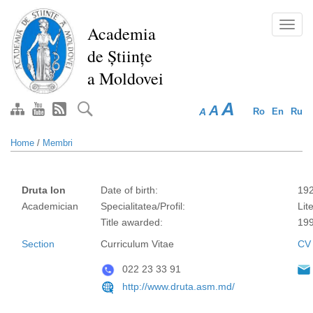
Skip
to
Toggl
Academia
main
navig
de Științe
content
a Moldovei
A
A
A
Ro
En
Ru
Home
/
Membri
Druta Ion
Date of birth:
19
Academician
Specialitatea/Profil:
Lit
Title awarded:
19
Section
Curriculum Vitae
CV
022 23 33 91
http://www.druta.asm.md/