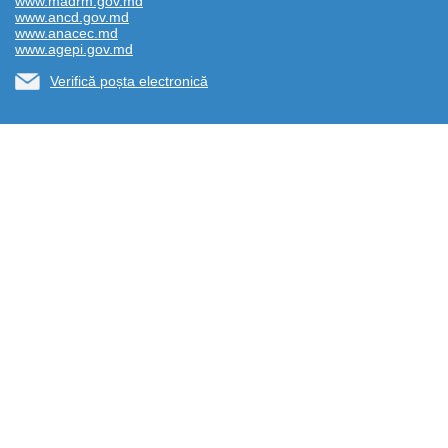
www.madrm.gov.md
www.ancd.gov.md
www.anacec.md
www.agepi.gov.md
Verifică poșta electronică