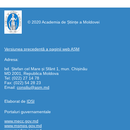
https://propletenie.ru/
© 2020 Academia de Științe a Moldovei
Versiunea precedentă a paginii web AȘM
Adresa:
bd. Ștefan cel Mare și Sfânt 1, mun. Chișinău
MD 2001, Republica Moldova
Tel: (022) 27 14 78
Fax: (022) 54 28 23
Email:
consiliu@asm.md
Elaborat de
IDSI
Portaluri guvernamentale
www.mecc.gov.md
www.msmps.gov.md