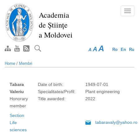
Skip
to
Toggl
Academia
main
navig
de Științe
content
a Moldovei
A
A
A
Ro
En
Ru
Home
/
Membri
Tabara
Date of birth:
1949-07-01
Valeriu
Specialitatea/Profil:
Plant engineering
Honorary
Title awarded:
2022
member
Section
tabaravaly@yahoo.ro
Life
sciences