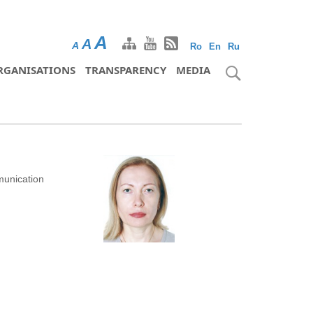
A
A
A
Ro
En
Ru
RGANISATIONS
TRANSPARENCY
MEDIA
unication