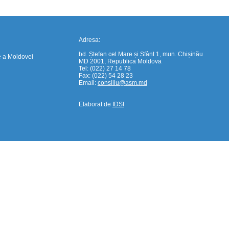
Adresa:
bd. Ștefan cel Mare și Sfânt 1, mun. Chișinău
e a Moldovei
MD 2001, Republica Moldova
Tel: (022) 27 14 78
Fax: (022) 54 28 23
Email:
consiliu@asm.md
Elaborat de
IDSI