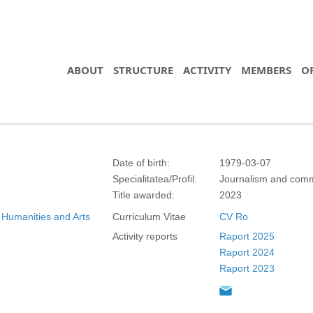
ABOUT
STRUCTURE
ACTIVITY
MEMBERS
O
Date of birth:
1979-03-07
Specialitatea/Profil:
Journalism and comm
Title awarded:
2023
 Humanities and Arts
Curriculum Vitae
CV Ro
Activity reports
Raport 2025
https://propletenie.ru/
Raport 2024
Raport 2023