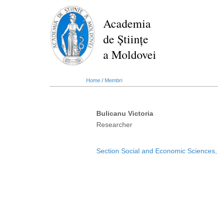
Skip
to
Academia
main
de Științe
content
a Moldovei
Home
/
Membri
Bulicanu Victoria
Researcher
Section Social and Economic Sciences,