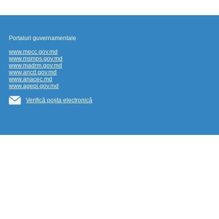
Portaluri guvernamentale
www.mecc.gov.md
www.msmps.gov.md
www.madrm.gov.md
www.ancd.gov.md
www.anacec.md
www.agepi.gov.md
Verifică poșta electronică