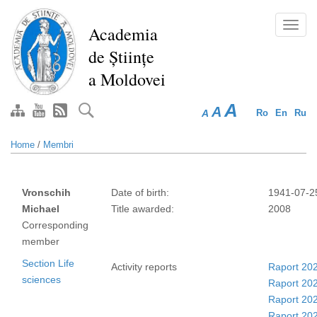
Skip
to
Toggl
Academia
main
navig
de Științe
content
a Moldovei
A
A
A
Ro
En
Ru
Home
/
Membri
Vronschih
Date of birth:
1941-07-2
Michael
Title awarded:
2008
Corresponding
member
Section Life
Activity reports
Raport 20
sciences
Raport 20
Raport 20
Raport 20