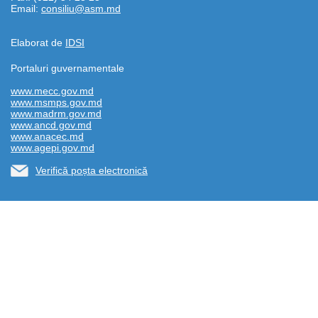
Email:
consiliu@asm.md
Elaborat de
IDSI
Portaluri guvernamentale
www.mecc.gov.md
www.msmps.gov.md
www.madrm.gov.md
www.ancd.gov.md
www.anacec.md
www.agepi.gov.md
Verifică poșta electronică