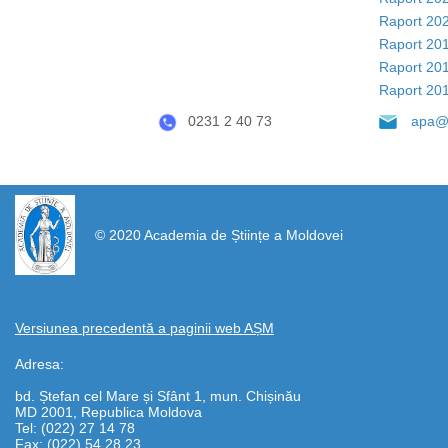
Raport 20
Raport 20
Raport 20
Raport 20
0231 2 40 73
apa@
https://propletenie.ru/
© 2020 Academia de Științe a Moldovei
Versiunea precedentă a paginii web AȘM
Adresa:
bd. Ștefan cel Mare și Sfânt 1, mun. Chișinău
MD 2001, Republica Moldova
Tel: (022) 27 14 78
Fax: (022) 54 28 23