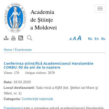
Skip
to
Toggl
Academia
main
navig
de Științe
content
a Moldovei
A
A
A
Ro
En
Ru
Home
/
Evenimente
Conferința științifică Academicianul Haralambie
CORBU: 90 de ani de la naștere
Views: 176
Unique visitors: 2678
Data:
18.02.2020
Locul desfasurarii:
Sala mică a AŞM (bd. Ştefan cel Mare şi
Sfânt, nr. 1)
Categoria:
Conferință națională
Evenimentul
este o omagiere adusă academicianului Haralambie