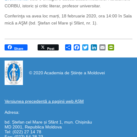
CORBU, istoric și critic literar, profesor universitar.
Conferinţa va avea loc marți, 18 februarie 2020, ora 14:00 în Sala
mică a AŞM (bd. Ştefan cel Mare şi Sfânt, nr. 1).
Share
Facebook
Twitter
LinkedIn
Email
PrintFrien
Share
Post
https://propletenie.ru/
© 2020 Academia de Științe a Moldovei
Versiunea precedentă a paginii web AȘM
Adresa:
bd. Ștefan cel Mare și Sfânt 1, mun. Chișinău
MD 2001, Republica Moldova
Tel: (022) 27 14 78
Fax: (022) 54 28 23