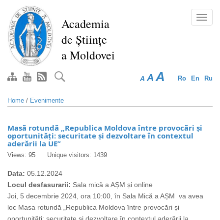
Skip
to
Toggl
Academia
main
navig
de Științe
content
a Moldovei
A
A
A
Ro
En
Ru
Home
/
Evenimente
Masă rotundă „Republica Moldova între provocări și
oportunități: securitate și dezvoltare în contextul
aderării la UE”
Views: 95
Unique visitors: 1439
Data:
05.12.2024
Locul desfasurarii:
Sala mică a AȘM și online
Joi, 5 decembrie 2024, ora 10:00, în Sala Mică a AȘM va avea
loc Masa rotundă „Republica Moldova între provocări și
oportunități: securitate și dezvoltare în contextul aderării la