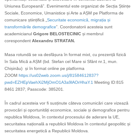
Uniunea Europeană”. Evenimentul este organizat de Secția Științe
Sociale, Economice, Umanistice și Arte a AȘM pe Platforma de
comunicare științifică „
Securitate economică, migrația și
transformările demografice
”. Coordonatorii acesteia sunt
academicianul
Grigore BELOSTECINIC
și membrul
corespondent
Alexandru STRATAN.
Masa rotundă se va desfășura în format mixt, cu prezență fizică
în Sala Mică a AȘM (bd. Stefan cel Mare si Sfânt nr.1, mun.
Chișinău) și în format online pe platforma
ZOOM
https://us02web.zoom.us/j/81584612837?
pwd=EZHEpVaehXi2MjOmO1A3a9lAOrHhaY.1
Meeting ID:815
8461 2837; Passcode: 385201.
În cadrul acesteia vor fi susținute câteva comunicări care vizează
provocări și oportunități economice, sociale și demografice pentru
republica Moldova, în contextul procesului de aderare la UE,
securitatea națională a republicii Moldova în contextul geopolitic și
securitatea energetică a Republicii Moldova.