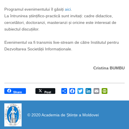
Programul evenimentului îl găsiți
aici
.
La întrunirea științifico-practică sunt invitați: cadre didactice,
cercetători, doctoranzi, masteranzi și oricine este interesat de
subiectul discuțiilor.
Evenimentul va fi transmis live-stream de către Institutul pentru
Dezvoltarea Societății Informaționale.
Cristina BUMBU
Share
Facebook
Twitter
LinkedIn
Email
PrintFrien
Share
Post
https://propletenie.ru/
© 2020 Academia de Științe a Moldovei