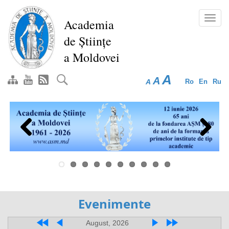
Перейти
к
Toggl
Academia
основному
navig
de Științe
содержанию
a Moldovei
A
A
A
Ro
En
Ru
Previous
Next
Evenimente
August, 2026