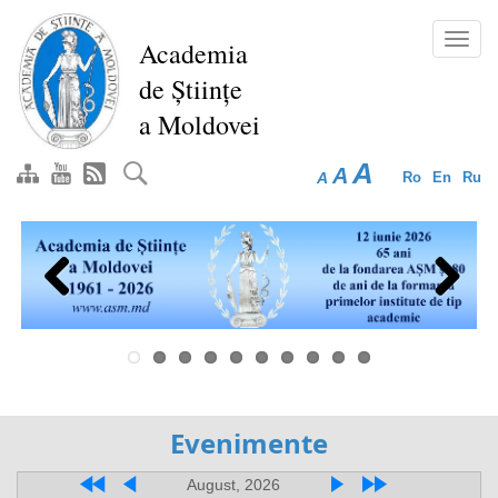
Перейти
к
Toggl
Academia
основному
navig
de Științe
содержанию
a Moldovei
A
A
A
Ro
En
Ru
Previous
Next
Evenimente
August, 2026