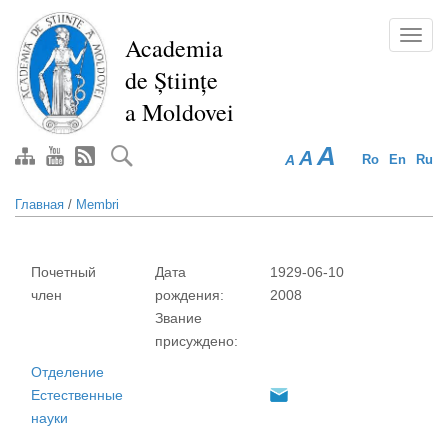
Перейти
к
Toggl
Academia
основному
navig
de Științe
содержанию
a Moldovei
A
A
A
Ro
En
Ru
Главная
/
Membri
Почетный
Дата
1929-06-10
член
рождения:
2008
Звание
присуждено:
Отделение
Естественные
науки