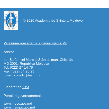
https://propletenie.ru/
© 2020 Academia de Științe a Moldovei
Versiunea precedentă a paginii web AȘM
Adresa:
bd. Ștefan cel Mare și Sfânt 1, mun. Chișinău
MD 2001, Republica Moldova
Tel: (022) 27 14 78
Fax: (022) 54 28 23
Email:
consiliu@asm.md
Elaborat de
IDSI
Portaluri guvernamentale
www.mecc.gov.md
www.msmps.gov.md