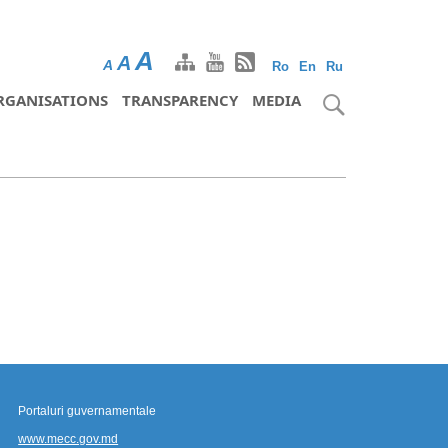
A
A
A
Ro
En
Ru
RGANISATIONS
TRANSPARENCY
MEDIA
Portaluri guvernamentale
www.mecc.gov.md