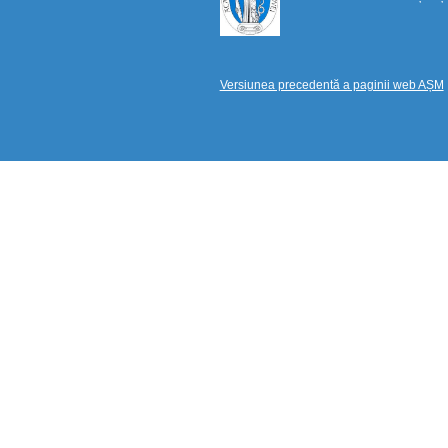
Versiunea precedentă a paginii web AȘM