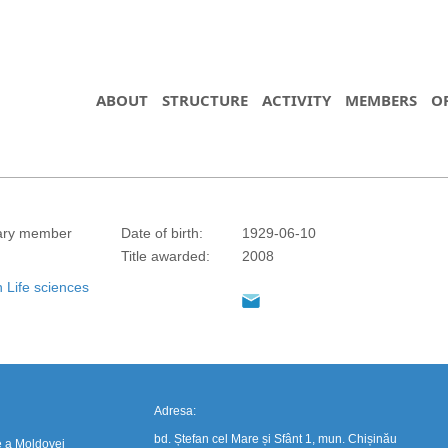
ABOUT
STRUCTURE
ACTIVITY
MEMBERS
O
ary member
Date of birth:
1929-06-10
https://propletenie.ru/
Title awarded:
2008
n Life sciences
Adresa:
bd. Ștefan cel Mare și Sfânt 1, mun. Chișinău
e a Moldovei