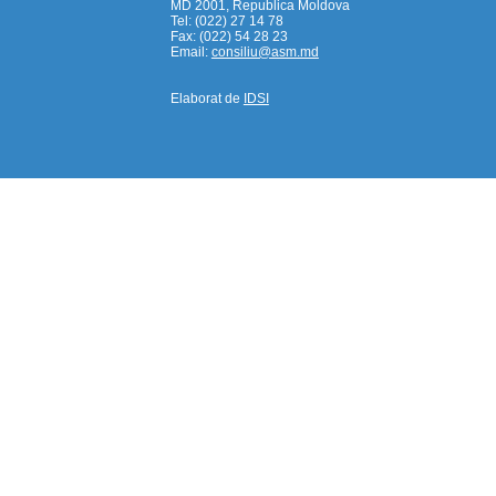
MD 2001, Republica Moldova
Tel: (022) 27 14 78
Fax: (022) 54 28 23
Email:
consiliu@asm.md
Elaborat de
IDSI