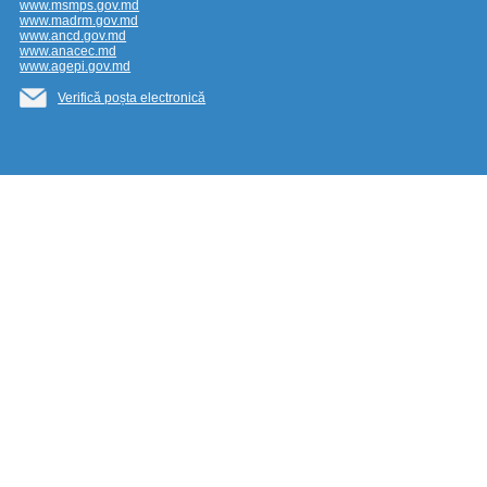
www.msmps.gov.md
www.madrm.gov.md
www.ancd.gov.md
www.anacec.md
www.agepi.gov.md
Verifică poșta electronică