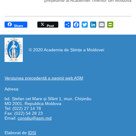
președinte al Academiei Tinerilor din Moldova
Share
Facebook
Twitter
LinkedIn
Email
PrintFrien
Share
Post
https://propletenie.ru/
© 2020 Academia de Științe a Moldovei
Versiunea precedentă a paginii web AȘM
Adresa:
bd. Ștefan cel Mare și Sfânt 1, mun. Chișinău
MD 2001, Republica Moldova
Tel: (022) 27 14 78
Fax: (022) 54 28 23
Email:
consiliu@asm.md
Elaborat de
IDSI