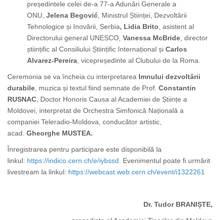
președintele celei de-a 77-a Adunări Generale a
ONU,
Jelena Begović
, Ministrul Științei, Dezvoltării
Tehnologice și Inovării, Serbia
, Lidia Brito
, asistent al
Directorului general UNESCO,
Vanessa McBride
, director
științific al Consiliului Științific Internațional și
Carlos
Alvarez-Pereira
, vicepreședinte al Clubului de la Roma.
Ceremonia se va încheia cu interpretarea
Imnului dezvoltării
durabile
, muzica și textul fiind semnate de Prof.
Constantin
RUSNAC
, Doctor Honoris Causa al Academiei de Științe a
Moldovei, interpretat de Orchestra Simfonică Națională a
companiei Teleradio-Moldova, conducător artistic,
acad.
Gheorghe MUSTEA.
Înregistrarea pentru participare este disponibilă la
linkul:
https://indico.cern.ch/e/iybssd
. Evenimentul poate fi urmărit
livestream la linkul:
https://webcast.web.cern.ch/event/i1322261
Dr. Tudor BRANIȘTE,