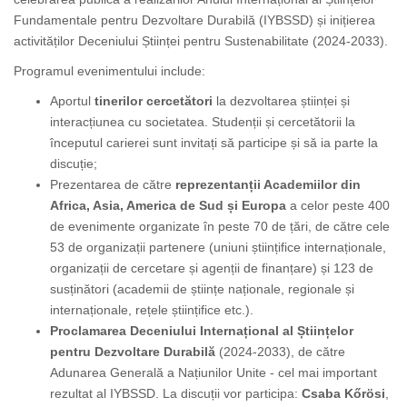
Fundamentale pentru Dezvoltare Durabilă (IYBSSD) și inițierea
activităților Deceniului Științei pentru Sustenabilitate (2024-2033).
Programul evenimentului include:
Aportul
tinerilor cercetători
la dezvoltarea științei și
interacțiunea cu societatea. Studenții și cercetătorii la
începutul carierei sunt invitați să participe și să ia parte la
discuție;
Prezentarea de către
reprezentanții Academiilor din
Africa, Asia, America de Sud și Europa
a celor peste 400
de evenimente organizate în peste 70 de țări, de către cele
53 de organizații partenere (uniuni științifice internaționale,
organizații de cercetare și agenții de finanțare) și 123 de
susținători (academii de științe naționale, regionale și
internaționale, rețele științifice etc.).
Proclamarea Deceniului Internațional al Științelor
pentru Dezvoltare Durabilă
(2024-2033), de către
Adunarea Generală a Națiunilor Unite - cel mai important
rezultat al IYBSSD. La discuții vor participa:
Csaba Kőrösi
,