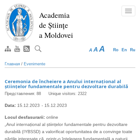
Перейти
к
Toggl
Academia
основному
navig
de Științe
содержанию
a Moldovei
A
A
A
Ro
En
Ru
Главная
/
Evenimente
Ceremonia de încheiere a Anului internațional al
științelor fundamentale pentru dezvoltare durabilă
Представления: 88
Unique visitors: 2322
Data:
15.12.2023
-
15.12.2023
Locul desfasurarii:
online
„Anul internațional al științelor fundamentale pentru dezvoltare
durabilă (IYBSSD) a valorificat oportunitatea de a convinge toate
părțile interesate că, printr-o înțelegere fundamentală a naturii,