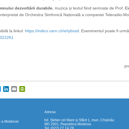
Imnului dezvoltării durabile
, muzica și textul fiind semnate de Prof.
C
interpretat de Orchestra Simfonică Națională a companiei Teleradio-Mol
bilă la linkul:
https://indico.cern.ch/e/iybssd
. Evenimentul poate fi urmăr
i1322261
https://propletenie.ru/
pr
cebook
Twitter
LinkedIn
Email
PrintFriendly
Adresa:
bd. Ștefan cel Mare și Sfânt 1, mun. Chișinău
e a Moldovei
MD 2001, Republica Moldova
Tel: (022) 27 14 78