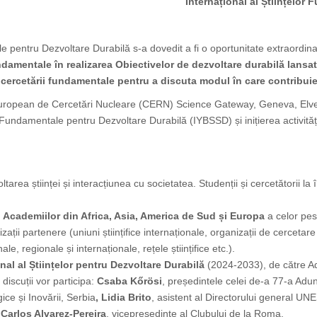
Internațional al Științelor
le pentru Dezvoltare Durabilă s-a dovedit a fi o oportunitate extraordin
 fundamentale în realizarea Obiectivelor de dezvoltare durabilă lans
 cercetării fundamentale pentru a discuta modul în care contribui
uropean de Cercetări Nucleare (CERN) Science Gateway, Geneva, Elveți
or Fundamentale pentru Dezvoltare Durabilă (IYBSSD) și inițierea activităț
ltarea științei și interacțiunea cu societatea. Studenții și cercetătorii la î
i Academiilor din Africa, Asia, America de Sud și Europa
a celor pes
zații partenere (uniuni științifice internaționale, organizații de cercetare
le, regionale și internaționale, rețele științifice etc.).
al al Științelor pentru Dezvoltare Durabilă
(2024-2033), de către Ad
discuții vor participa:
Csaba Kőrösi
, președintele celei de-a 77-a Ad
gice și Inovării, Serbia
, Lidia Brito
, asistent al Directorului general U
i
Carlos Alvarez-Pereira
, vicepreședinte al Clubului de la Roma.