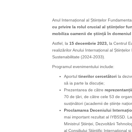
Anul Internațional al Științelor Fundamenta
cu privire la rolul crucial al științelor
mobiliza oamenii de știință în domeniul
Astfel, la
15 decembrie 2023,
la Centrul E
realizărilor Anului Internațional al Științel
Sustenabilitate (2024-2033).
Programul evenimentului include:
Aportul
tinerilor cercetători
la dezvo
să ia parte la discuție;
Prezentarea de către
reprezentanți
70 de țări, de către cele 53 de organi
susținători (academii de științe naționa
Proclamarea Deceniului Internațion
mai important rezultat al IYBSSD. La 
Ministrul Științei, Dezvoltării Tehnolo
al Consiliului Științific Internațional ș