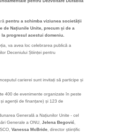
 Fundamentale pentru Dezvoltare Durabilă
ară
pentru a schimba viziunea societății
ate de Națiunile Unite, precum și de a
e la progresul acestui domeniu.
a, va avea loc celebrarea publică a
ilor Deceniului Științei pentru
nceputul carierei sunt invitați să participe și
te 400 de evenimente organizate în peste
 și agenții de finanțare) și 123 de
unarea Generală a Națiunilor Unite - cel
unări Generale a ONU,
Jelena Begović
,
NESCO,
Vanessa McBride
, director științific