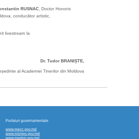
onstantin RUSNAC
, Doctor Honoris
dova, conducător artistic,
it livestream la
Dr. Tudor BRANIȘTE,
eședinte al Academiei Tinerilor din Moldova
Portaluri guvernamentale
www.mecc.gov.md
www.msmps.gov.md
www.madrm.gov.md