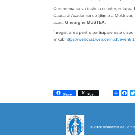
Ceremonia se va încheia cu interpretarea
Causa al Academiei de Științe a Moldovei, 
acad.
Gheorghe MUSTEA.
Înregistrarea pentru participare este disponi
linkul:
https://webcast.web.cern.ch/event/
Share
Fa
Share
Post
© 2020 Academia de Științ