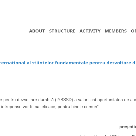
ABOUT
STRUCTURE
ACTIVITY
MEMBERS
O
ternațional al științelor fundamentale pentru dezvoltare d
le pentru dezvoltare durabilă (IYBSSD) a valorificat oportunitatea de a c
 întreprinse vor fi mai eficace, pentru binele comun”
președi