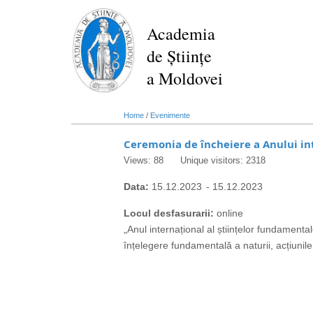
Skip
to
Academia
main
de Științe
content
a Moldovei
Home
/
Evenimente
Ceremonia de încheiere a Anului in
Views: 88
Unique visitors: 2318
Data:
15.12.2023
-
15.12.2023
Locul desfasurarii:
online
„Anul internațional al științelor fundamenta
înțelegere fundamentală a naturii, acțiunile