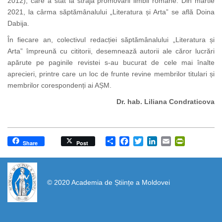
2012), care a stat la straja promovării limbii române. Din martie
2021, la cârma săptămânalului „Literatura și Arta” se află Doina
Dabija.
În fiecare an, colectivul redacției săptămânalului „Literatura și
Arta” împreună cu cititorii, desemnează autorii ale căror lucrări
apărute pe paginile revistei s-au bucurat de cele mai înalte
aprecieri, printre care un loc de frunte revine membrilor titulari și
membrilor corespondenți ai AȘM.
Dr. hab. Liliana Condraticova
Share
Facebook
Twitter
LinkedIn
Email
PrintFrien
Share
Post
https://propletenie.ru/
© 2020 Academia de Științe a Moldovei