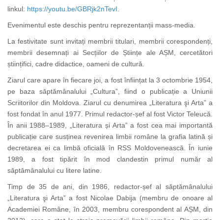
linkul:
https://youtu.be/GBRjk2nTevI
.
Evenimentul este deschis pentru reprezentanții mass-media.
La festivitate sunt invitați membrii titulari, membrii corespondenți,
membrii desemnați ai Secțiilor de Științe ale AȘM, cercetători
științifici, cadre didactice, oameni de cultură.
Ziarul care apare în fiecare joi, a fost înființat la 3 octombrie 1954,
pe baza săptămânalului „Cultura”, fiind o publicație a Uniunii
Scriitorilor din Moldova. Ziarul cu denumirea „Literatura şi Arta” a
fost fondat în anul 1977. Primul redactor-șef al fost Victor Teleucă.
În anii 1988–1989, „Literatura și Arta” a fost cea mai importantă
publicație care susținea revenirea limbii române la grafia latină și
decretarea ei ca limbă oficială în RSS Moldovenească. În iunie
1989, a fost tipărit în mod clandestin primul număr al
săptămânalului cu litere latine.
Timp de 35 de ani, din 1986, redactor-șef al săptămânalului
„Literatura şi Arta” a fost Nicolae Dabija (membru de onoare al
Academiei Române, în 2003, membru corespondent al AȘM, din