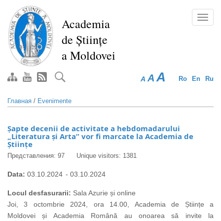
Перейти
к
Toggl
Academia
основному
navig
de Științe
содержанию
a Moldovei
A
A
A
Ro
En
Ru
Главная
/
Evenimente
Șapte decenii de activitate a hebdomadarului
„Literatura și Arta” vor fi marcate la Academia de
Științe
Представления: 97
Unique visitors: 1381
Data:
03.10.2024
-
03.10.2024
Locul desfasurarii:
Sala Azurie și online
Joi, 3 octombrie 2024, ora 14.00, Academia de Științe a
Moldovei și Academia Română au onoarea să invite la