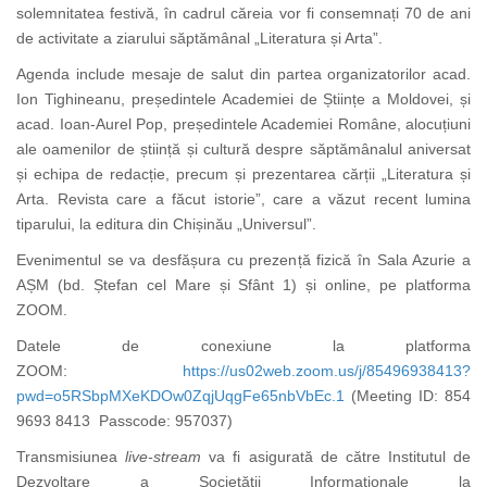
solemnitatea festivă, în cadrul căreia vor fi consemnați 70 de ani
de activitate a ziarului săptămânal „Literatura și Arta”.
Agenda include mesaje de salut din partea organizatorilor acad.
Ion Tighineanu, președintele Academiei de Științe a Moldovei, și
acad. Ioan-Aurel Pop, președintele Academiei Române, alocuțiuni
ale oamenilor de știință și cultură despre săptămânalul aniversat
și echipa de redacție, precum și prezentarea cărții „Literatura și
Arta. Revista care a făcut istorie”, care a văzut recent lumina
tiparului, la editura din Chișinău „Universul”.
Evenimentul se va desfășura cu prezență fizică în Sala Azurie a
AȘM (bd. Ștefan cel Mare și Sfânt 1) și online, pe platforma
ZOOM.
Datele de conexiune la platforma
ZOOM:
https://us02web.zoom.us/j/85496938413?
pwd=o5RSbpMXeKDOw0ZqjUqgFe65nbVbEc.1
(Meeting ID: 854
9693 8413 Passcode: 957037)
Transmisiunea
live-stream
va fi asigurată de către Institutul de
Dezvoltare a Societății Informaționale la