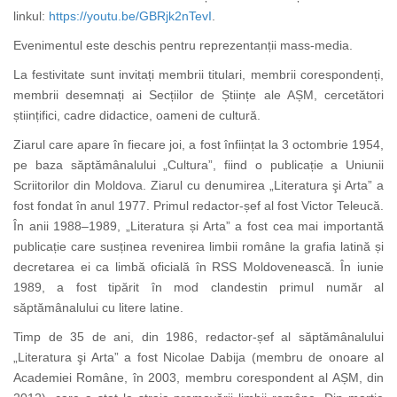
linkul:
https://youtu.be/GBRjk2nTevI
.
Evenimentul este deschis pentru reprezentanții mass-media.
La festivitate sunt invitați membrii titulari, membrii corespondenți,
membrii desemnați ai Secțiilor de Științe ale AȘM, cercetători
științifici, cadre didactice, oameni de cultură.
Ziarul care apare în fiecare joi, a fost înființat la 3 octombrie 1954,
pe baza săptămânalului „Cultura”, fiind o publicație a Uniunii
Scriitorilor din Moldova. Ziarul cu denumirea „Literatura şi Arta” a
fost fondat în anul 1977. Primul redactor-șef al fost Victor Teleucă.
În anii 1988–1989, „Literatura și Arta” a fost cea mai importantă
publicație care susținea revenirea limbii române la grafia latină și
decretarea ei ca limbă oficială în RSS Moldovenească. În iunie
1989, a fost tipărit în mod clandestin primul număr al
săptămânalului cu litere latine.
Timp de 35 de ani, din 1986, redactor-șef al săptămânalului
„Literatura şi Arta” a fost Nicolae Dabija (membru de onoare al
Academiei Române, în 2003, membru corespondent al AȘM, din