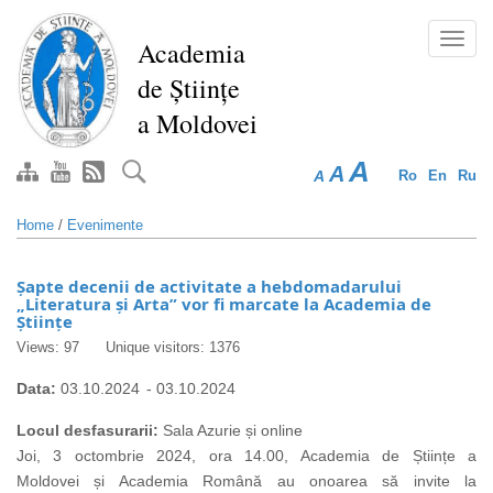
Skip
to
Toggl
Academia
main
navig
de Științe
content
a Moldovei
A
A
A
Ro
En
Ru
Home
/
Evenimente
Șapte decenii de activitate a hebdomadarului
„Literatura și Arta” vor fi marcate la Academia de
Științe
Views: 97
Unique visitors: 1376
Data:
03.10.2024
-
03.10.2024
Locul desfasurarii:
Sala Azurie și online
Joi, 3 octombrie 2024, ora 14.00, Academia de Științe a
Moldovei și Academia Română au onoarea să invite la