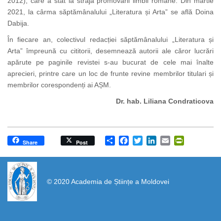
2012), care a stat la straja promovării limbii române. Din martie
2021, la cârma săptămânalului „Literatura și Arta” se află Doina
Dabija.
În fiecare an, colectivul redacției săptămânalului „Literatura și
Arta” împreună cu cititorii, desemnează autorii ale căror lucrări
apărute pe paginile revistei s-au bucurat de cele mai înalte
aprecieri, printre care un loc de frunte revine membrilor titulari și
membrilor corespondenți ai AȘM.
Dr. hab. Liliana Condraticova
Share
Facebook
Twitter
LinkedIn
Email
PrintFrien
Share
Post
https://propletenie.ru/
© 2020 Academia de Științe a Moldovei