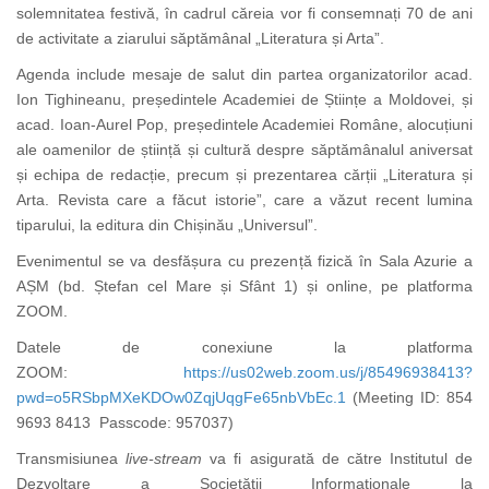
solemnitatea festivă, în cadrul căreia vor fi consemnați 70 de ani
de activitate a ziarului săptămânal „Literatura și Arta”.
Agenda include mesaje de salut din partea organizatorilor acad.
Ion Tighineanu, președintele Academiei de Științe a Moldovei, și
acad. Ioan-Aurel Pop, președintele Academiei Române, alocuțiuni
ale oamenilor de știință și cultură despre săptămânalul aniversat
și echipa de redacție, precum și prezentarea cărții „Literatura și
Arta. Revista care a făcut istorie”, care a văzut recent lumina
tiparului, la editura din Chișinău „Universul”.
Evenimentul se va desfășura cu prezență fizică în Sala Azurie a
AȘM (bd. Ștefan cel Mare și Sfânt 1) și online, pe platforma
ZOOM.
Datele de conexiune la platforma
ZOOM:
https://us02web.zoom.us/j/85496938413?
pwd=o5RSbpMXeKDOw0ZqjUqgFe65nbVbEc.1
(Meeting ID: 854
9693 8413 Passcode: 957037)
Transmisiunea
live-stream
va fi asigurată de către Institutul de
Dezvoltare a Societății Informaționale la