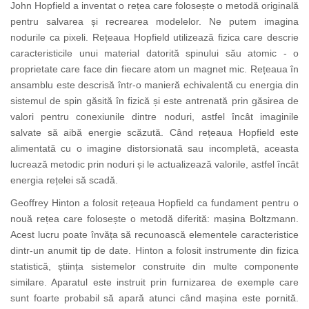
John Hopfield a inventat o rețea care folosește o metodă
originală
pentru salvarea și recrearea modelelor. Ne putem imagina
nodurile ca pixeli. Rețeaua Hopfield utilizează fizica care descrie
caracteristicile unui material datorită spinului său atomic - o
proprietate care face din fiecare atom un magnet mic. Rețeaua în
ansamblu este descrisă într-o manieră echivalentă cu energia din
sistemul de spin găsită în fizică și este antrenată prin găsirea de
valori pentru conexiunile dintre noduri, astfel încât imaginile
salvate să aibă energie scăzută. Când rețeaua Hopfield este
alimentată cu o imagine distorsionată sau incompletă, aceasta
lucrează metodic prin noduri și le actualizează valorile, astfel încât
energia rețelei să scadă.
Geoffrey Hinton a folosit rețeaua Hopfield ca
fundament
pentru o
nouă rețea care folosește o metodă diferită: mașina Boltzmann.
Acest lucru poate învăța să recunoască elementele caracteristice
dintr-un anumit tip de date. Hinton a folosit instrumente din fizica
statistică, știința sistemelor construite din multe componente
similare. Aparatul este instruit prin furnizarea de exemple care
sunt foarte probabil să apară atunci când mașina este pornită.