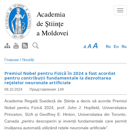
Перейти
к
Toggl
Academia
основному
navig
de Științe
содержанию
a Moldovei
A
A
A
Ro
En
Ru
Главная
/
Noutăți
Premiul Nobel pentru Fizică în 2024 a fost acordat
pentru contribuții fundamentale la dezvoltarea
reţelelor neuronale artificiale
08.10.2024
Представления: 149
Academia Regală Suedeză de Științe a decis să acorde Premiul
Nobel pentru Fizică 2024, prof. John J. Hopfield, Universitatea
Princeton, SUA și Geoffrey E. Hinton, Universitatea din Toronto,
Canada „pentru descoperiri și invenții fundamentale care permit
învățarea automată utilizând rețele neuronale artificiale”.