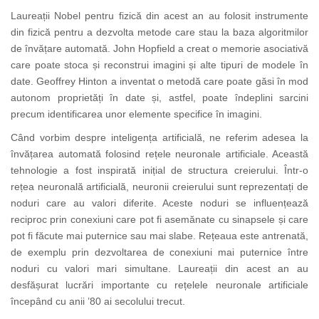
Laureații Nobel pentru fizică din acest an au folosit instrumente
din fizică pentru a dezvolta metode care stau la baza algoritmilor
de învățare automată. John Hopfield a creat o memorie asociativă
care poate stoca și reconstrui imagini și alte tipuri de modele în
date. Geoffrey Hinton a inventat o metodă care poate găsi în mod
autonom proprietăți în date și, astfel, poate îndeplini sarcini
precum identificarea unor elemente specifice în imagini.
Când vorbim despre inteligența artificială, ne referim adesea la
învățarea automată folosind rețele neuronale artificiale. Această
tehnologie a fost inspirată inițial de structura creierului. Într-o
rețea neuronală artificială, neuronii creierului sunt reprezentați de
noduri care au valori diferite. Aceste noduri se influențează
reciproc prin conexiuni care pot fi asemănate cu sinapsele și care
pot fi făcute mai puternice sau mai slabe. Rețeaua este antrenată,
de exemplu prin dezvoltarea de conexiuni mai puternice între
noduri cu valori mari simultane. Laureații din acest an au
desfășurat lucrări importante cu rețelele neuronale artificiale
începând cu anii
’80 ai secolului trecut
.