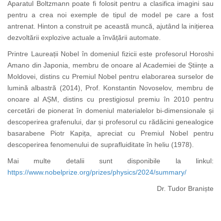
Aparatul Boltzmann poate fi folosit pentru a clasifica imagini sau
pentru a crea noi exemple de tipul de model pe care a fost
antrenat. Hinton a construit pe această muncă, ajutând la inițierea
dezvoltării explozive actuale a învățării automate.
Printre Laureații Nobel în domeniul fizicii este profesorul Horoshi
Amano din Japonia, membru de onoare al Academiei de Științe a
Moldovei, distins cu Premiul Nobel pentru elaborarea surselor de
lumină albastră (2014),
Prof. Konstantin Novoselov, membru de
onoare al AȘM, distins cu prestigiosul premiu în 2010 pentru
cercetări de pionerat în domeniul materialelor bi-dimensionale și
descoperirea grafenului,
dar și profesorul cu rădăcini genealogice
basarabene Piotr Kapița, apreciat cu Premiul Nobel pentru
descoperirea fenomenului de suprafluiditate în heliu (1978).
Mai multe detalii sunt disponibile la linkul:
https://www.nobelprize.org/prizes/physics/2024/summary/
Dr. Tudor Braniște