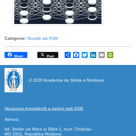
Categorie:
Noutăți ale AȘM
Share
Facebook
Twitter
LinkedIn
Email
PrintFrien
Share
Post
https://propletenie.ru/
© 2020 Academia de Științe a Moldovei
Versiunea precedentă a paginii web AȘM
Adresa:
bd. Ștefan cel Mare și Sfânt 1, mun. Chișinău
MD 2001, Republica Moldova