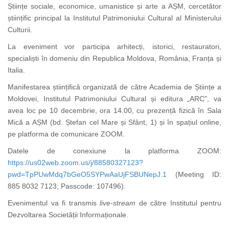
Științe sociale, economice, umanistice și arte a AȘM, cercetător
științific principal la Institutul Patrimoniului Cultural al Ministerului
Culturii.
La eveniment vor participa arhitecți, istorici, restauratori,
specialiști în domeniu din Republica Moldova, România, Franța și
Italia.
Manifestarea științifică organizată de către Academia de Științe a
Moldovei, Institutul Patrimoniului Cultural și editura „ARC”, va
avea loc pe 10 decembrie, ora 14.00, cu prezență fizică în Sala
Mică a AȘM (bd. Ștefan cel Mare și Sfânt, 1) și în spațiul online,
pe platforma de comunicare ZOOM.
Datele de conexiune la platforma
ZOOM:
https://us02web.zoom.us/j/88580327123?
pwd=TpPUwMdq7bGeO5SYPwAaUjFSBUNepJ.1
(
Meeting ID:
885 8032 7123
;
Passcode: 107496
)
.
Evenimentul va fi transmis
live-stream
de către Institutul pentru
Dezvoltarea Societății
Informaționale
.