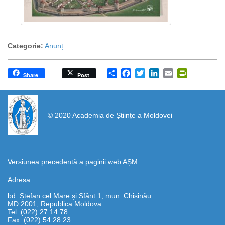
Categorie:
Anunț
Share
Facebook
Twitter
LinkedIn
Email
PrintFrien
Share
Post
https://propletenie.ru/
© 2020 Academia de Științe a Moldovei
Versiunea precedentă a paginii web AȘM
Adresa:
bd. Ștefan cel Mare și Sfânt 1, mun. Chișinău
MD 2001, Republica Moldova
Tel: (022) 27 14 78
Fax: (022) 54 28 23