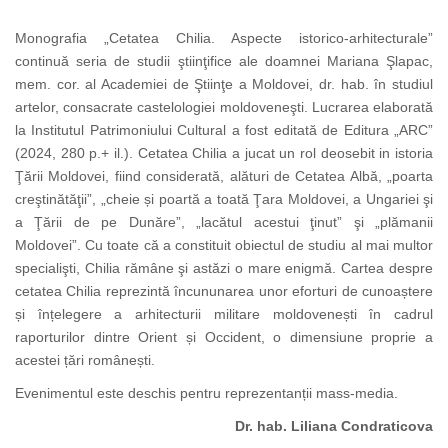
Monografia „Cetatea Chilia. Aspecte istorico-arhitecturale”
continuă seria de studii ştiinţifice ale doamnei Mariana Şlapac,
mem. cor. al Academiei de Ştiinţe a Moldovei, dr. hab. în studiul
artelor, consacrate castelologiei moldoveneşti. Lucrarea elaborată
la Institutul Patrimoniului Cultural a fost editată de Editura „ARC”
(2024, 280 p.+ il.). Cetatea Chilia a jucat un rol deosebit in istoria
Ţării Moldovei, fiind considerată, alături de Cetatea Albă, „poarta
creştinătăţii”, „cheie și poartă a toată Ţara Moldovei, a Ungariei şi
a Ţării de pe Dunăre”, „lacătul acestui ţinut” şi „plămanii
Moldovei”. Cu toate că a constituit obiectul de studiu al mai multor
specialişti, Chilia rămâne şi astăzi o mare enigmă. Cartea despre
cetatea Chilia reprezintă încununarea unor eforturi de cunoaștere
și înțelegere a arhitecturii militare moldovenești în cadrul
raporturilor dintre Orient și Occident, o dimensiune proprie a
acestei țări românești.
Evenimentul este deschis pentru reprezentanții mass-media.
Dr. hab. Liliana Condraticova