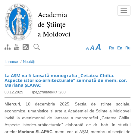
Перейти
к
Toggl
Academia
основному
navig
de Științe
содержанию
a Moldovei
A
A
A
Ro
En
Ru
Главная
/
Noutăți
La AȘM va fi lansată monografia „Cetatea Chilia.
Aspecte istorico-arhitecturale” semnată de mem. cor.
Mariana ȘLAPAC
03.12.2025
Представления: 280
Miercuri, 10 decembrie 2025, Secția de științe sociale,
economice, umanistice și arte a Academiei de Științe a Moldovei
invită la evenimentul de lansare a monografiei „Cetatea Chilia.
Aspecte istorico-arhitecturale” elaborată de dr. hab. în studiul
artelor
Mariana ȘLAPAC
, mem. cor. al AȘM, membru al secției de