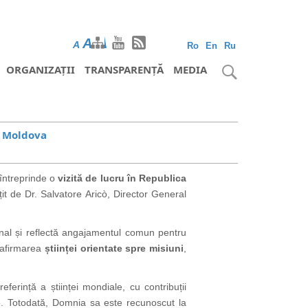
A
A
A
Ro
En
Ru
ORGANIZAȚII
TRANSPARENȚĂ
MEDIA
ca Moldova
 întreprinde o
vizită de lucru în Republica
țit de Dr. Salvatore Aricò, Director General
țional și reflectă angajamentul comun pentru
 afirmarea
științei orientate spre misiuni
,
erință a științei mondiale, cu contribuții
mane. Totodată, Domnia sa este recunoscut la