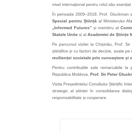
nivel internațional pentru rolul său esenția
În perioada 2009–2018, Prof. Gluckman a
Special pentru Știință
al Ministerului Af
„Informed Futures”
și membru al
Comis
Statele Unite
și al
Academiei de Științe 
Pe parcursul vizitei la Chișinău, Prof. Si
științifice și cu factori de decizie, axate pe r
rezilienței societale prin cunoaștere și
Pentru contribuțiile sale remarcabile la 
Republica Moldova,
Prof. Sir Peter Gluc
Vizita Președintelui Consiliului Științific 
strategic al științei în consolidarea dial
responsabilitate și cooperare.