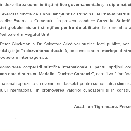
l în dezvoltarea
consilierii științifice guvernamentale
și a
diplomației
 exercitat funcția de
Consilier Științific Principal al Prim-ministru
acerilor Externe și Comerțului. În prezent, conduce
Consiliul Științif
iei globale misiuni științifice pentru durabilitate
. Este membru 
Medicale din Regatul Unit
.
r Peter Gluckman și Dr. Salvatore Aricò vor susține lecții publice, vo
olul științei în
dezvoltarea durabilă
, pe consolidarea
interfeței dintre
 cooperare internațională
.
promovarea cooperării științifice internaționale și pentru sprijinul 
kman este distins cu Medalia „Dimitrie Cantemir”
, care îi va fi înmân
Internațional reprezintă un eveniment deosebit pentru comunitatea științif
ogului internațional, în promovarea valorilor cunoașterii și în constr
Acad. Ion Tighineanu, Președ