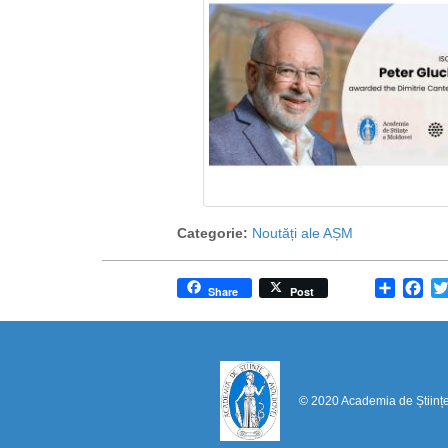
Categorie:
Noutăți ale AȘM
Share
Fa
Share
Post
© 2020 Academia de Științ