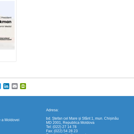
https://propletenie.ru/
cebook
Twitter
LinkedIn
Email
PrintFriendly
Adresa:
bd. Ștefan cel Mare și Sfânt 1, mun. Chișinău
e a Moldovei
MD 2001, Republica Moldova
Tel: (022) 27 14 78
Fax: (022) 54 28 23