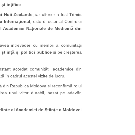
 științifice
.
lui Noii Zeelande
, iar ulterior a fost
Trimis
ic Internațional
, este director al Centrului
al
Academiei Naționale de Medicină din
r avea întrevederi cu membri ai comunității
 știință și politici publice
și pe creșterea
constant acordat comunității academice din
ată în cadrul acestei vizite de lucru.
ică din Republica Moldova și reconfirmă rolul
uirea unui viitor durabil, bazat pe adevăr,
inte al Academiei de Științe a Moldovei