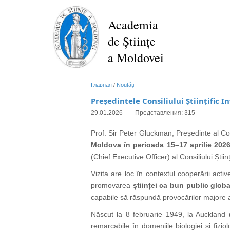
Перейти
к
Academia
основному
de Științe
содержанию
a Moldovei
Главная
/
Noutăți
Președintele Consiliului Științific 
29.01.2026
Представления: 315
Prof. Sir Peter Gluckman, Președinte al Cons
Moldova în perioada 15–17 aprilie 202
(Chief Executive Officer) al Consiliului Științ
Vizita are loc în contextul cooperării acti
promovarea
științei ca bun public globa
capabile să răspundă provocărilor majore a
Născut la 8 februarie 1949, la Auckland (
remarcabile în domeniile biologiei și fizio