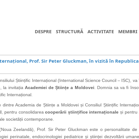
DESPRE
STRUCTURĂ
ACTIVITATE
MEMBRI
Internațional, Prof. Sir Peter Gluckman, în vizită în Republi
iliului Științific Internațional (International Science Council – ISC), va
6
, la invitația
Academiei de Științe a Moldovei
. Domnia sa va fi înso
ific Internațional.
ve dintre Academia de Științe a Moldovei și Consiliul Științific Interna
l
, pentru consolidarea
cooperării științifice internaționale
și pentru
le societății contemporane.
Noua Zeelandă), Prof. Sir Peter Gluckman este o personalitate de ref
logiei perinatale, endocrinologiei pediatrice și științei dezvoltării u