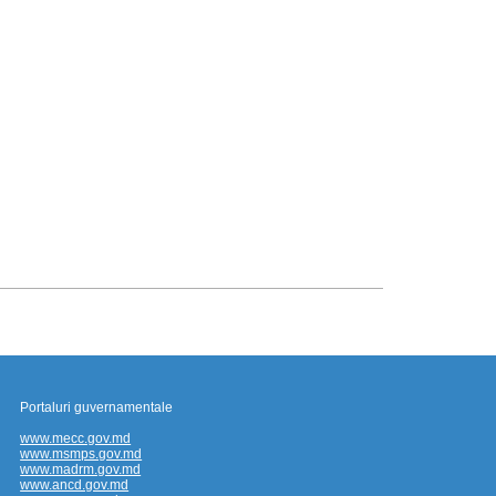
Portaluri guvernamentale
www.mecc.gov.md
www.msmps.gov.md
www.madrm.gov.md
www.ancd.gov.md