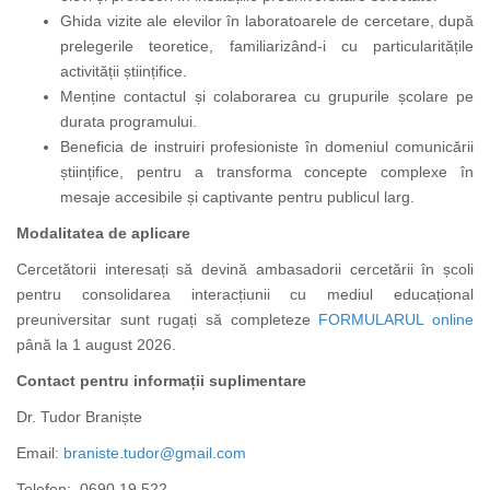
Ghida vizite ale elevilor în laboratoarele de cercetare, după
prelegerile teoretice, familiarizând-i cu particularitățile
activității științifice.
Menține contactul și colaborarea cu grupurile școlare pe
durata programului.
Beneficia de instruiri profesioniste în domeniul comunicării
științifice, pentru a transforma concepte complexe în
mesaje accesibile și captivante pentru publicul larg.
Modalitatea de aplicare
Cercetătorii interesați să devină ambasadorii cercetării în școli
pentru consolidarea interacțiunii cu mediul educațional
preuniversitar sunt rugați să completeze
FORMULARUL online
până la 1 august 2026.
Contact pentru informații suplimentare
Dr. Tudor Braniște
Email:
braniste.tudor@gmail.com
Telefon: 0690 19 522