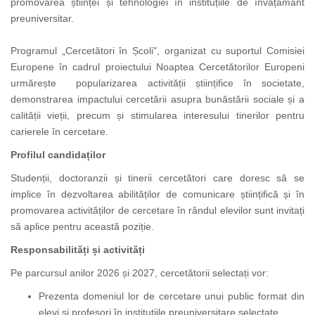
promovarea științei și tehnologiei în instituțiile de învățământ
preuniversitar.
Programul „Cercetători în Școli", organizat cu suportul Comisiei
Europene în cadrul proiectului Noaptea Cercetătorilor Europeni
urmărește popularizarea activității științifice în societate,
demonstrarea impactului cercetării asupra bunăstării sociale și a
calității vieții, precum și stimularea interesului tinerilor pentru
carierele în cercetare.
Profilul candidaților
Studenții, doctoranzii și tinerii cercetători care doresc să se
implice în dezvoltarea abilităților de comunicare științifică și în
promovarea activităților de cercetare în rândul elevilor sunt invitați
să aplice pentru această poziție.
Responsabilități și activități
Pe parcursul anilor 2026 și 2027, cercetătorii selectați vor:
Prezenta domeniul lor de cercetare unui public format din
elevi și profesori în instituțiile preuniversitare selectate.