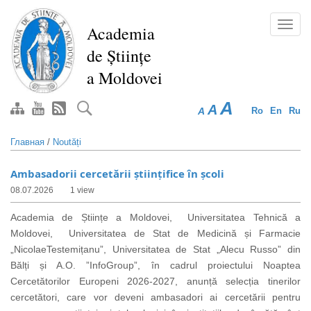
Перейти
к
Toggl
Academia
основному
navig
de Științe
содержанию
a Moldovei
A
A
A
Ro
En
Ru
Главная
/
Noutăți
Ambasadorii cercetării științifice în școli
08.07.2026
1 view
Academia de Științe a Moldovei, Universitatea Tehnică a
Moldovei, Universitatea de Stat de Medicină și Farmacie
„NicolaeTestemițanu”, Universitatea de Stat „Alecu Russo” din
Bălți și A.O. ”InfoGroup”, în cadrul proiectului Noaptea
Cercetătorilor Europeni 2026-2027, anunță selecția tinerilor
cercetători, care vor deveni ambasadori ai cercetării pentru