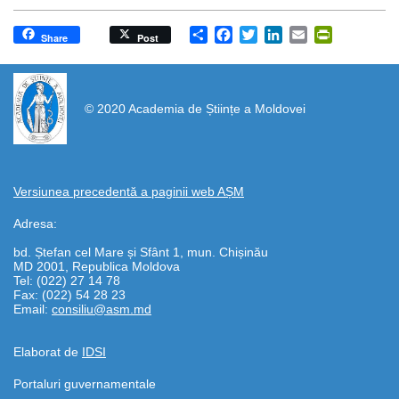
Share
Facebook
Twitter
LinkedIn
Email
PrintFrien
Share
Post
https://propletenie.ru/
© 2020 Academia de Științe a Moldovei
Versiunea precedentă a paginii web AȘM
Adresa:
bd. Ștefan cel Mare și Sfânt 1, mun. Chișinău
MD 2001, Republica Moldova
Tel: (022) 27 14 78
Fax: (022) 54 28 23
Email:
consiliu@asm.md
Elaborat de
IDSI
Portaluri guvernamentale