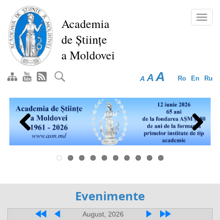
Перейти
к
Toggl
Academia
основному
navig
de Științe
содержанию
a Moldovei
A
A
A
Ro
En
Ru
Previous
Next
Evenimente
August, 2026