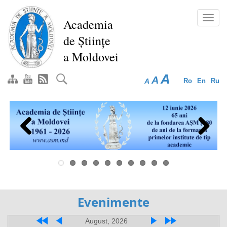
Перейти
к
Toggl
Academia
основному
navig
de Științe
содержанию
a Moldovei
A
A
A
Ro
En
Ru
Previous
Next
Evenimente
August, 2026