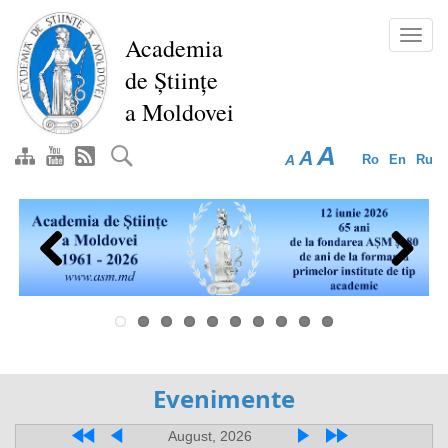
Перейти
к
Toggl
Academia
основному
navig
de Științe
содержанию
a Moldovei
A
A
A
Ro
En
Ru
Previous
Next
Evenimente
August, 2026