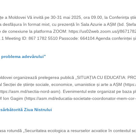
ințe a Moldovei Vă invită pe 30-31 mai 2025, ora 09.00, la Conferința știin
a desfășura în format mixt, cu prezență în Sala Azurie a AȘM (bd. Ștefan 
 de conexiune la platforma ZOOM: https://us02web.zoom.us/j/86717
ting ID: 867 1782 5510 Passcode: 664104 Agenda conferinței și ordin
: problema adevărului”
 Moldovei organizează prelegerea publică „SITUAȚIA CU EDUCATIA: PR
Secției de științe sociale, economice, umanistice și arte a AȘM (https
 (https://asm.md/sectia-nord-asm). Evenimentul este organizat pe baza pla
M Ion Gagim (https://asm.md/educatia-societate-coordonator-mem-cor-i
sărbătorită Ziua Nistrului
sa rotundă „Securitatea ecologica a resurselor acvatice în contextul sch