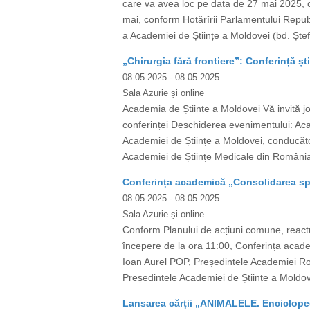
care va avea loc pe data de 27 mai 2025, or
mai, conform Hotărîrii Parlamentului Republ
a Academiei de Științe a Moldovei (bd. Ștef
„Chirurgia fără frontiere”: Conferință ști
08.05.2025
- 08.05.2025
Sala Azurie și online
Academia de Științe a Moldovei Vă invită joi
conferinței Deschiderea evenimentului: A
Academiei de Științe a Moldovei, conducător 
Academiei de Științe Medicale din România)
Conferința academică „Consolidarea spa
08.05.2025
- 08.05.2025
Sala Azurie și online
Conform Planului de acțiuni comune, react
începere de la ora 11:00, Conferința academ
Ioan Aurel POP, Președintele Academiei Rom
Președintele Academiei de Științe a Moldo
Lansarea cărții „ANIMALELE. Encicloped