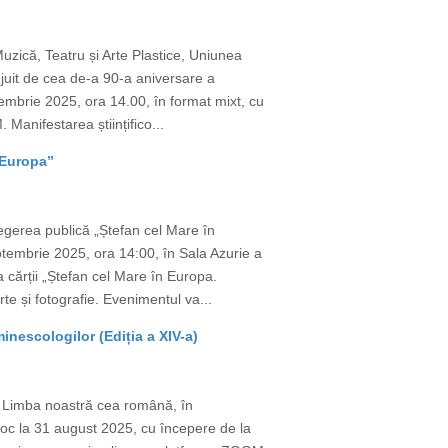
uzică, Teatru și Arte Plastice, Uniunea
juit de cea de-a 90-a aniversare a
mbrie 2025, ora 14.00, în format mixt, cu
Manifestarea științifico...
 Europa”
egerea publică „Ștefan cel Mare în
tembrie 2025, ora 14:00, în Sala Azurie a
a cărții „Ștefan cel Mare în Europa.
te și fotografie. Evenimentul va...
nescologilor (Ediția a XIV-a)
e Limba noastră cea română, în
 loc la 31 august 2025, cu începere de la