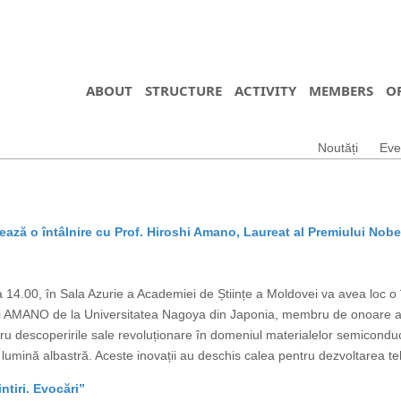
ABOUT
STRUCTURE
ACTIVITY
MEMBERS
O
Noutăți
Eve
ază o întâlnire cu Prof. Hiroshi Amano, Laureat al Premiului Nobe
14.00, în Sala Azurie a Academiei de Științe a Moldovei va avea loc o în
shi AMANO de la Universitatea Nagoya din Japonia, membru de onoare al
ru descoperirile sale revoluționare în domeniul materialelor semicond
lumină albastră. Aceste inovații au deschis calea pentru dezvoltarea teh
tiri. Evocări”