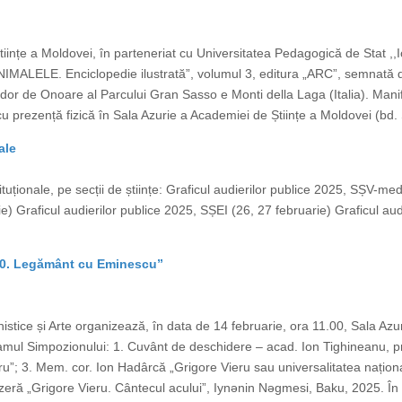
Științe a Moldovei, în parteneriat cu Universitatea Pedagogică de Stat ,
,,ANIMALELE. Enciclopedie ilustrată”, volumul 3, editura „ARC”, semnată
or de Onoare al Parcului Gran Sasso e Monti della Laga (Italia). Manife
cu prezență fizică în Sala Azurie a Academiei de Științe a Moldovei (bd. 
ale
tituționale, pe secții de științe: Graficul audierilor publice 2025, SȘV-med
e) Graficul audierilor publice 2025, SȘEI (26, 27 februarie) Graficul au
– 90. Legământ cu Eminescu”
stice și Arte organizează, în data de 14 februarie, ora 11.00, Sala Azur
ul Simpozionului: 1. Cuvânt de deschidere – acad. Ion Tighineanu, p
”; 3. Mem. cor. Ion Hadârcă „Grigore Vieru sau universalitatea naționalul
 azeră „Grigore Vieru. Cântecul acului”, Iynǝnin Nǝgmesi, Baku, 2025. În 