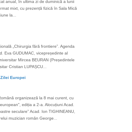
t anual, în ultima zi de duminică a lunii
ormat mixt, cu prezență fizică în Sala Mică
une la...
țională „Chirurgia fără frontiere”. Agenda
cad. Eva GUDUMAC, vicepreședinte al
or universitar Mircea BEURAN (Președintele
rsitar Cristian LUPAȘCU...
Zilei Europei
 Română organizează la 8 mai curent, cu
european", ediția a 2-a. Alocuțiuni Acad.
 noastre seculare” Acad. Ion TIGHINEANU,
relui muzician român George...