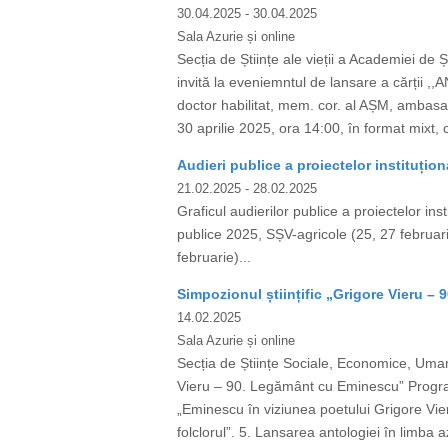
30.04.2025
- 30.04.2025
Sala Azurie și online
Secția de Științe ale vieții a Academiei de 
invită la eveniemntul de lansare a cărții 
doctor habilitat, mem. cor. al AȘM, ambasad
30 aprilie 2025, ora 14:00, în format mixt, 
Audieri publice a proiectelor instituțion
21.02.2025
- 28.02.2025
Graficul audierilor publice a proiectelor ins
publice 2025, SȘV-agricole (25, 27 februari
februarie)...
Simpozionul științific „Grigore Vieru 
14.02.2025
Sala Azurie și online
Secția de Științe Sociale, Economice, Umani
Vieru – 90. Legământ cu Eminescu” Program
„Eminescu în viziunea poetului Grigore Vieru
folclorul”. 5. Lansarea antologiei în limba