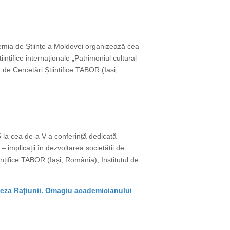
cademia de Științe a Moldovei organizează cea
ințifice internaționale „Patrimoniul cultural
 de Cercetări Științifice TABOR (Iași,
25 la cea de-a V-a conferință dedicată
 – implicații în dezvoltarea societății de
nțifice TABOR (Iași, România), Institutul de
eneza Raţiunii. Omagiu academicianului