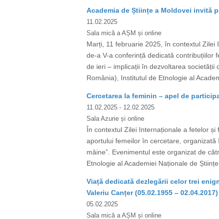
Academia de Științe a Moldovei invită pe
11.02.2025
Sala mică a AȘM și online
Marți, 11 februarie 2025, în contextul Zilei
de-a V-a conferință dedicată contribuțiilor f
de ieri – implicații în dezvoltarea societăț
România), Institutul de Etnologie al Academi
Cercetarea la feminin – apel de participa
11.02.2025
- 12.02.2025
Sala Azurie și online
În contextul Zilei Internaționale a fetelor ș
aportului femeilor în cercetare, organizată în
mâine”. Evenimentul este organizat de către
Etnologie al Academiei Naționale de Științe 
Viață dedicată dezlegării celor trei en
Valeriu Canțer (05.02.1955 – 02.04.2017)
05.02.2025
Sala mică a AȘM și online