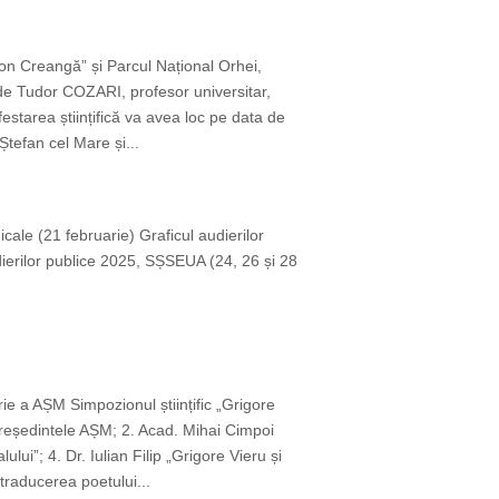
,Ion Creangă” și Parcul Național Orhei,
 de Tudor COZARI, profesor universitar,
starea științifică va avea loc pe data de
Ștefan cel Mare și...
icale (21 februarie) Graficul audierilor
dierilor publice 2025, SȘSEUA (24, 26 și 28
ie a AȘM Simpozionul științific „Grigore
reședintele AȘM; 2. Acad. Mihai Cimpoi
ui”; 4. Dr. Iulian Filip „Grigore Vieru și
traducerea poetului...