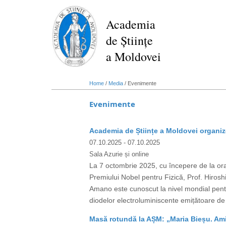
Skip
to
Academia
main
de Științe
content
a Moldovei
Home
/
Media
/
Evenimente
Evenimente
Academia de Științe a Moldovei organize
07.10.2025
- 07.10.2025
Sala Azurie și online
La 7 octombrie 2025, cu începere de la ora 
Premiului Nobel pentru Fizică, Prof. Hiro
Amano este cunoscut la nivel mondial pent
diodelor electroluminiscente emițătoare de 
Masă rotundă la AȘM: „Maria Bieșu. Amin