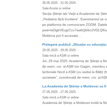
30.05.2025
- 31.05.2025
Sala Azurie și online
Secția Științe ale Vieții a Academiei de Ști
„Pediatria fără frontiere”. Evenimentul se v
pe platforma de comunicare ZOOM. Datele
pwd=teDgbVEugrCcv7awbQbIkc2VDLQfhu.1 Mee
Moldova pot fi accesate...
Prelegere publică „Situația cu educația
29.05.2025
- 29.05.2025
Sala mică a AȘM și online
Joi, 29 mai 2025, Academia de Științe a
de mem. cor. al AȘM Ion Gagim, membru al 
teritoriale Nord a AȘM (cu sediul la Bălți)
societate”, coordonată de mem. cor. al AȘ
La Academia de Științe a Moldovei va fi 
27.05.2025
- 27.05.2025
Sala mică a AȘM și online
Academia de Științe a Moldovei invită la Ma