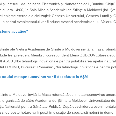
M și Institutul de Inginerie Electronică și Nanotehnologii „Dumitru Ghițu”
d cu ora 14:00, în Sala Mică a Academiei de Științe a Moldovei (bd. Ște
trei enigme eterne ale civilizaţiei: Geneza Universului, Geneza Lumii ş
În cadrul evenimentului vor fi aduse evocări academicianului Valeriu Can
isteme acvatice”
tiințe ale Vieții a Academiei de Științe a Moldovei invită la masa rotund
clude trei prelegeri: Membrul corespondent Elena ZUBCOV „Starea ecosi
AȘCU „Noi tehnologii inovaționale pentru potabilizarea apelor naturale
l ECOIND, București România: „Noi tehnologii inovaționale pentru pota
le noului metapneumovirus vor fi dezbătute la AȘM
e Științe a Moldovei invită la Masa rotundă „Noul metapneumovirus uman.
, organizată de către Academia de Științe a Moldovei, Universitatea de
ia Națională pentru Sănătate Publică. După deschiderea evenimentului
și de peste hotare va fi pusă în discuție de specialiști notorii în domeniu