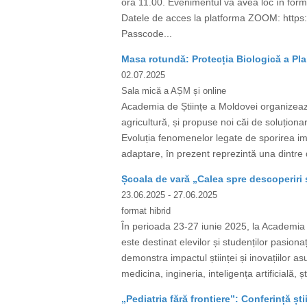
ora 11.00. Evenimentul va avea loc în form
Datele de acces la platforma ZOOM: htt
Passcode...
Masa rotundă: Protecția Biologică a Pla
02.07.2025
Sala mică a AȘM și online
Academia de Științe a Moldovei organizează
agricultură, și propuse noi căi de soluționar
Evoluția fenomenelor legate de sporirea impac
adaptare, în prezent reprezintă una dintre d
Școala de vară „Calea spre descoperiri ș
23.06.2025
- 27.06.2025
format hibrid
În perioada 23-27 iunie 2025, la Academia d
este destinat elevilor și studenților pasiona
demonstra impactul științei și inovațiilor a
medicina, ingineria, inteligența artificială, ș
„Pediatria fără frontiere”: Conferință ști