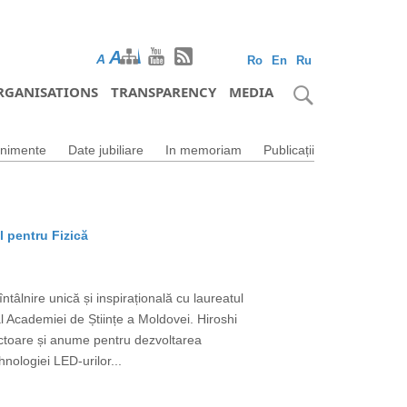
A
A
A
Ro
En
Ru
RGANISATIONS
TRANSPARENCY
MEDIA
nimente
Date jubiliare
In memoriam
Publicații
l pentru Fizică
tâlnire unică și inspirațională cu laureatul
 Academiei de Științe a Moldovei. Hiroshi
uctoare și anume pentru dezvoltarea
nologiei LED-urilor...