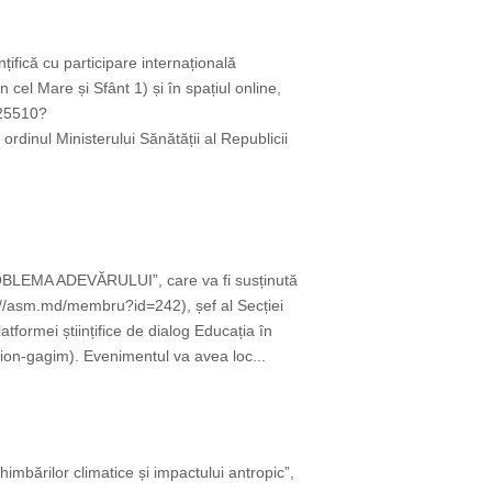
țifică cu participare internațională
cel Mare și Sfânt 1) și în spațiul online,
825510?
ul Ministerului Sănătății al Republicii
OBLEMA ADEVĂRULUI”, care va fi susținută
://asm.md/membru?id=242), șef al Secției
tformei științifice de dialog Educația în
on-gagim). Evenimentul va avea loc...
imbărilor climatice și impactului antropic”,