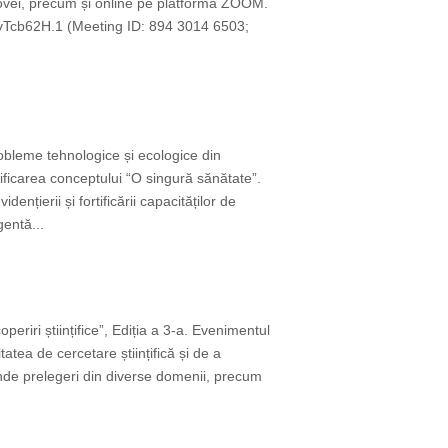
ldovei, precum și online pe platforma ZOOM.
Tcb62H.1 (Meeting ID: 894 3014 6503;
obleme tehnologice și ecologice din
rtificarea conceptului “O singură sănătate”.
nțierii și fortificării capacităților de
gentă...
riri științifice”, Ediția a 3-a. Evenimentul
tatea de cercetare științifică și de a
rinde prelegeri din diverse domenii, precum