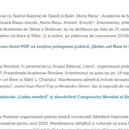
riat cu Teatrul Național de Operă și Balet „Maria Bieșu”, Academia de M
zează Masa rotundă „Maria Bieșu. Amintiri. Evocări”. Evenimentul, prile
 Academiei de Științe a Moldovei, se va desfășura pe data de 23 septe
tefan cel Mare și Sfânt, 1) și online, pe platforma de comunicare ZOOM. 
oan-Aurel POP, va susține prelegerea publică „Ștefan cel Mare în
 Română, în parteneriat cu Grupul Editorial „Litera”, organizează prel
P, Președintele Academiei Române. Evenimentul va avea loc joi, 18 sep
cel Mare și Sfânt 1, Chișinău). Manifestarea științifică include lansare
țului”, autori Ioan-Aurel Pop și Alexandru Simon, dar și expoziții de car
ționale „Limba română” și deschiderii Congresului Mondial al Emi
Moldovei organizează ședința festivă consacrată Sărbătorii Național
tualizat pentru anul 2025. Manifestarea științifică și culturală va avea