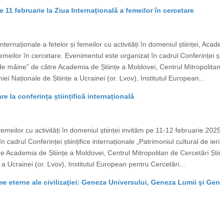
 11 februarie la Ziua Internațională a femeilor în cercetare
 Internaționale a fetelor și femeilor cu activități în domeniul științei, A
emeilor în cercetare. Evenimentul este organizat în cadrul Conferinței ști
ii de mâine” de către Academia de Științe a Moldovei, Centrul Mitropolitan
ei Naționale de Științe a Ucrainei (or. Lvov), Institutul European...
re la conferința științifică internațională
i femeilor cu activități în domeniul științei invităm pe 11-12 februarie 20
 cadrul Conferinței științifice internaționale „Patrimoniul cultural de ieri
 Academia de Științe a Moldovei, Centrul Mitropolitan de Cercetări Știi
a Ucrainei (or. Lvov), Institutul European pentru Cercetări...
igme eterne ale civilizaţiei: Geneza Universului, Geneza Lumii şi G