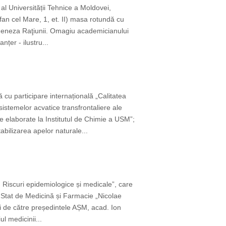
 al Universității Tehnice a Moldovei,
fan cel Mare, 1, et. II) masa rotundă cu
i Geneza Raţiunii. Omagiu academicianului
țer - ilustru...
ă cu participare internațională „Calitatea
stemelor acvatice transfrontaliere ale
 elaborate la Institutul de Chimie a USM”;
bilizarea apelor naturale...
 Riscuri epidemiologice și medicale”, care
 Stat de Medicină și Farmacie „Nicolae
 de către președintele AȘM, acad. Ion
l medicinii...