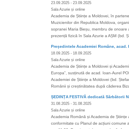
23.09.2025
- 23.09.2025
Sala Azurie și online
Academia de Științe a Moldovei, în partene
Muzicienilor din Republica Moldova, organi
sopranei Maria Bieșu, membru de onoare al
prezență fizică în Sala Azurie a AȘM (bd. Ș
Președintele Academiei Române, acad. I
18.09.2025
- 18.09.2025
Sala Azurie și online
Academia de Științe a Moldovei și Academia
Europa”, susținută de acad. Ioan-Aurel PO
Academiei de Științe a Moldovei (bd. Ștefan 
Românii și creștinătatea după căderea Bizan
ȘEDINȚA FESTIVĂ dedicată Sărbătorii Na
31.08.2025
- 31.08.2025
Sala Azurie și online
Academia Română și Academia de Științe a 
conformitate cu Planul de acțiuni comune ac