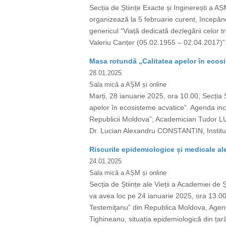
Secția de Științe Exacte și Inginerești a AȘ
organizează la 5 februarie curent, începân
genericul “Viață dedicată dezlegării celor 
Valeriu Canțer (05.02.1955 – 02.04.2017)”. 
Masa rotundă „Calitatea apelor în ecos
28.01.2025
Sala mică a AȘM și online
Marți, 28 ianuarie 2025, ora 10.00, Secția Ș
apelor în ecosisteme acvatice”. Agenda in
Republicii Moldova”; Academician Tudor LUP
Dr. Lucian Alexandru CONSTANTIN, Institutu
Riscurile epidemiologice și medicale a
24.01.2025
Sala mică a AȘM și online
Secția de Științe ale Vieții a Academiei d
va avea loc pe 24 ianuarie 2025, ora 13.00
Testemiţanu” din Republica Moldova, Agenț
Tighineanu, situația epidemiologică din țară 