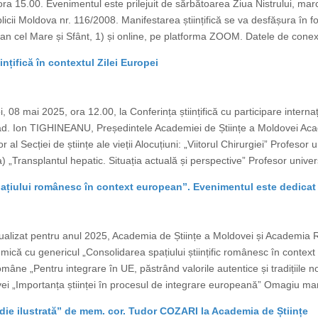
a 15.00. Evenimentul este prilejuit de sărbătoarea Ziua Nistrului, marca
icii Moldova nr. 116/2008. Manifestarea științifică se va desfășura în f
an cel Mare și Sfânt, 1) și online, pe platforma ZOOM. Datele de conexi
ințifică în contextul Zilei Europei
, 08 mai 2025, ora 12.00, la Conferința științifică cu participare interna
cad. Ion TIGHINEANU, Președintele Academiei de Științe a Moldovei A
al Secției de științe ale vieții Alocuțiuni: „Viitorul Chirurgiei” Profes
 „Transplantul hepatic. Situația actuală și perspective” Profesor unive
țiului românesc în context european”. Evenimentul este dedicat 
ualizat pentru anul 2025, Academia de Științe a Moldovei și Academia
ică cu genericul „Consolidarea spațiului științific românesc în context 
âne „Pentru integrare în UE, păstrând valorile autentice și tradițiile
vei „Importanța științei în procesul de integrare europeană” Omagiu ma
ie ilustrată” de mem. cor. Tudor COZARI la Academia de Științe