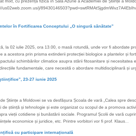
at mixt, cu prezență fizică în Sala Azurie a Academiei de Științe a Mo
ps://us02web.zoom.us/j/89430146503?pwd=swtRMAtSjgdmWivz7A4EbIhv
ntelor în Fortificarea Conceptului „O singură sănătate”
, la 02 iulie 2025, ora 13.00, o masă rotundă, unde vor fi abordate pr
e a acestora prin prisma extinderii protecției biologice a plantelor și fo
tului schimbărilor climatice asupra stării fitosanitare și necesitatea evide
irecțiile fundamentale, care necesită o abordare multidisciplinară și ur
tiințifice”, 23-27 iunie 2025
e Științe a Moldovei se va desfășura Școala de vară „Calea spre descope
ți de știință și tehnologie și este organizat cu scopul de a promova activi
supra vieții cotidiene și bunăstării sociale. Programul Școlii de vară cup
tiințele economice și juridice, etc. Printre vorbitori vor fi prof. Klaus...
ințifică cu participare internațională