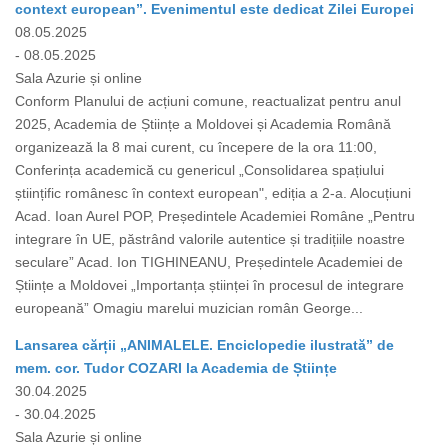
context european”. Evenimentul este dedicat Zilei Europei
08.05.2025
- 08.05.2025
Sala Azurie și online
Conform Planului de acțiuni comune, reactualizat pentru anul
2025, Academia de Științe a Moldovei și Academia Română
organizează la 8 mai curent, cu începere de la ora 11:00,
Conferința academică cu genericul „Consolidarea spațiului
științific românesc în context european", ediția a 2-a. Alocuțiuni
Acad. Ioan Aurel POP, Președintele Academiei Române „Pentru
integrare în UE, păstrând valorile autentice și tradițiile noastre
seculare” Acad. Ion TIGHINEANU, Președintele Academiei de
Științe a Moldovei „Importanța științei în procesul de integrare
europeană” Omagiu marelui muzician român George...
Lansarea cărții „ANIMALELE. Enciclopedie ilustrată” de
mem. cor. Tudor COZARI la Academia de Științe
30.04.2025
- 30.04.2025
Sala Azurie și online