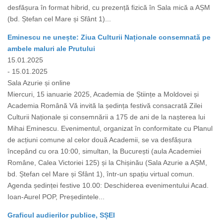
desfășura în format hibrid, cu prezență fizică în Sala mică a AȘM
(bd. Ștefan cel Mare și Sfânt 1)...
Eminescu ne unește: Ziua Culturii Naționale consemnată pe
ambele maluri ale Prutului
15.01.2025
- 15.01.2025
Sala Azurie și online
Miercuri, 15 ianuarie 2025, Academia de Științe a Moldovei și
Academia Română Vă invită la ședința festivă consacrată Zilei
Culturii Naționale și consemnării a 175 de ani de la nașterea lui
Mihai Eminescu. Evenimentul, organizat în conformitate cu Planul
de acțiuni comune al celor două Academii, se va desfășura
începând cu ora 10:00, simultan, la București (aula Academiei
Române, Calea Victoriei 125) și la Chișinău (Sala Azurie a AȘM,
bd. Ștefan cel Mare și Sfânt 1), într-un spațiu virtual comun.
Agenda ședinței festive 10.00: Deschiderea evenimentului Acad.
Ioan-Aurel POP, Președintele...
Graficul audierilor publice, SȘEI