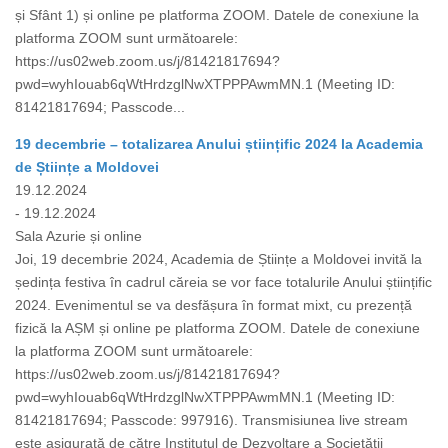
și Sfânt 1) și online pe platforma ZOOM. Datele de conexiune la
platforma ZOOM sunt următoarele:
https://us02web.zoom.us/j/81421817694?
pwd=wyhIouab6qWtHrdzglNwXTPPPAwmMN.1 (Meeting ID:
81421817694; Passcode...
19 decembrie – totalizarea Anului științific 2024 la Academia
de Științe a Moldovei
19.12.2024
- 19.12.2024
Sala Azurie și online
Joi, 19 decembrie 2024, Academia de Științe a Moldovei invită la
ședința festiva în cadrul căreia se vor face totalurile Anului științific
2024. Evenimentul se va desfășura în format mixt, cu prezență
fizică la AȘM și online pe platforma ZOOM. Datele de conexiune
la platforma ZOOM sunt următoarele:
https://us02web.zoom.us/j/81421817694?
pwd=wyhIouab6qWtHrdzglNwXTPPPAwmMN.1 (Meeting ID:
81421817694; Passcode: 997916). Transmisiunea live stream
este asigurată de către Institutul de Dezvoltare a Societății