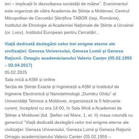
ieri – implicații în dezvoltarea societății de mâine”. Evenimentul
este organizat de către Academia de Științe a Moldovei, Centrul
Mitropolitan de Cercetări Științifice TABOR (Iași, România),
Institutul de Etnologie al Academiei Naționale de Științe a Ucrainei
(or. Lvov), Institutul European pentru Cercetări...
Viață dedicată dezlegării celor trei enigme eterne ale
civilizaţiei: Geneza Universului, Geneza Lumii şi Geneza
Raţiunii. Omagiu academicianului Valeriu Canțer (05.02.1955
– 02.04.2017)
05.02.2025
Sala mică a AȘM și online
Secția de Științe Exacte și Inginerești a AȘM și Institutul de
Inginerie Electronică și Nanotehnologii „Dumitru Ghițu” al
Universității Tehnice a Moldovei, organizează la 5 februarie
curent, începând cu ora 14:00, în Sala Mică a Academiei de
Științe a Moldovei (bd. Ștefan cel Mare, 1, et. II) masa rotundă cu
genericul “Viață dedicată dezlegării celor trei enigme eterne ale
civilizaţiei: Geneza Universului, Geneza Lumii şi Geneza Raţiunii.
Omagiu academicianului Valeriu Canțer (05.02.1955 –