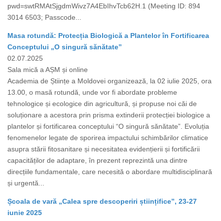
pwd=swtRMAtSjgdmWivz7A4EbIhvTcb62H.1 (Meeting ID: 894
3014 6503; Passcode...
Masa rotundă: Protecția Biologică a Plantelor în Fortificarea
Conceptului „O singură sănătate”
02.07.2025
Sala mică a AȘM și online
Academia de Științe a Moldovei organizează, la 02 iulie 2025, ora
13.00, o masă rotundă, unde vor fi abordate probleme
tehnologice și ecologice din agricultură, și propuse noi căi de
soluționare a acestora prin prisma extinderii protecției biologice a
plantelor și fortificarea conceptului “O singură sănătate”. Evoluția
fenomenelor legate de sporirea impactului schimbărilor climatice
asupra stării fitosanitare și necesitatea evidențierii și fortificării
capacităților de adaptare, în prezent reprezintă una dintre
direcțiile fundamentale, care necesită o abordare multidisciplinară
și urgentă...
Școala de vară „Calea spre descoperiri științifice”, 23-27
iunie 2025