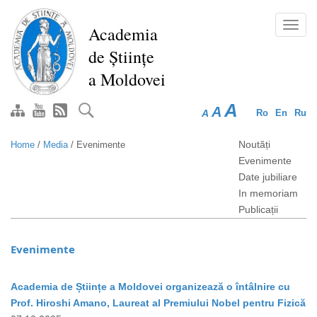
Skip
to
Toggl
Academia
main
navig
de Științe
content
a Moldovei
A
A
A
Ro
En
Ru
Noutăți
Home
/
Media
/
Evenimente
Evenimente
Date jubiliare
In memoriam
Publicații
Evenimente
Academia de Științe a Moldovei organizează o întâlnire cu
Prof. Hiroshi Amano, Laureat al Premiului Nobel pentru Fizică