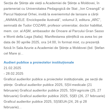
Secția de Științe ale vieții a Academiei de Științe a Moldovei, în
parteneriat cu Universitatea Pedagogică de Stat ,,Ion Creangă” și
Parcul Național Orhei, invită la eveniemntul de lansare a cărții
,,ANIMALELE. Enciclopedie ilustrată”, volumul 3, editura „ARC”,
semnată de Tudor COZARI, profesor universitar, doctor habilitat,
mem. cor. al AȘM, ambasador de Onoare al Parcului Gran Sasso
e Monti della Laga (Italia). Manifestarea științifică va avea loc pe
data de 30 aprilie 2025, ora 14:00, în format mixt, cu prezență
fizică în Sala Azurie a Academiei de Științe a Moldovei (bd. Ștefan
cel Mare și...
Audieri publice a proiectelor instituționale
21.02.2025
- 28.02.2025
Graficul audierilor publice a proiectelor instituționale, pe secții de
științe: Graficul audierilor publice 2025, SȘV-medicale (21
februarie) Graficul audierilor publice 2025, SȘV-agricole (25, 27
februarie) Graficul audierilor publice 2025, SȘEI (26, 27 februarie)
Graficul audierilor publice 2025, SȘSEUA (24, 26 și 28
februarie)...