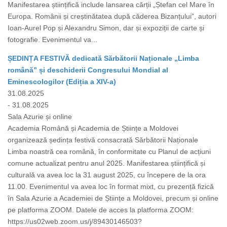
Manifestarea științifică include lansarea cărții „Ștefan cel Mare în
Europa. Românii și creștinătatea după căderea Bizanțului”, autori
Ioan-Aurel Pop și Alexandru Simon, dar și expoziții de carte și
fotografie. Evenimentul va...
ȘEDINȚA FESTIVĂ dedicată Sărbătorii Naționale „Limba
română” și deschiderii Congresului Mondial al
Eminescologilor (Ediția a XIV-a)
31.08.2025
- 31.08.2025
Sala Azurie și online
Academia Română și Academia de Științe a Moldovei
organizează ședința festivă consacrată Sărbătorii Naționale
Limba noastră cea română, în conformitate cu Planul de acțiuni
comune actualizat pentru anul 2025. Manifestarea științifică și
culturală va avea loc la 31 august 2025, cu începere de la ora
11.00. Evenimentul va avea loc în format mixt, cu prezență fizică
în Sala Azurie a Academiei de Științe a Moldovei, precum și online
pe platforma ZOOM. Datele de acces la platforma ZOOM:
https://us02web.zoom.us/j/89430146503?