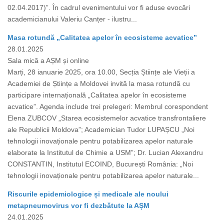
02.04.2017)”. În cadrul evenimentului vor fi aduse evocări
academicianului Valeriu Canțer - ilustru...
Masa rotundă „Calitatea apelor în ecosisteme acvatice”
28.01.2025
Sala mică a AȘM și online
Marți, 28 ianuarie 2025, ora 10.00, Secția Științe ale Vieții a
Academiei de Științe a Moldovei invită la masa rotundă cu
participare internațională „Calitatea apelor în ecosisteme
acvatice”. Agenda include trei prelegeri: Membrul corespondent
Elena ZUBCOV „Starea ecosistemelor acvatice transfrontaliere
ale Republicii Moldova”; Academician Tudor LUPAȘCU „Noi
tehnologii inovaționale pentru potabilizarea apelor naturale
elaborate la Institutul de Chimie a USM”; Dr. Lucian Alexandru
CONSTANTIN, Institutul ECOIND, București România: „Noi
tehnologii inovaționale pentru potabilizarea apelor naturale...
Riscurile epidemiologice și medicale ale noului
metapneumovirus vor fi dezbătute la AȘM
24.01.2025