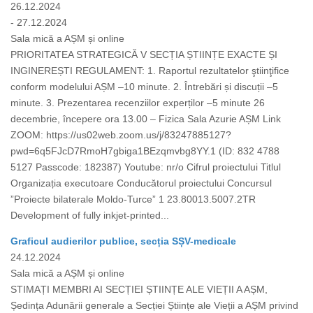
26.12.2024
- 27.12.2024
Sala mică a AȘM și online
PRIORITATEA STRATEGICĂ V SECȚIA ȘTIINȚE EXACTE ȘI
INGINEREȘTI REGULAMENT: 1. Raportul rezultatelor ştiinţifice
conform modelului AȘM –10 minute. 2. Întrebări și discuții –5
minute. 3. Prezentarea recenziilor experților –5 minute 26
decembrie, începere ora 13.00 – Fizica Sala Azurie AȘM Link
ZOOM: https://us02web.zoom.us/j/83247885127?
pwd=6q5FJcD7RmoH7gbiga1BEzqmvbg8YY.1 (ID: 832 4788
5127 Passcode: 182387) Youtube: nr/o Cifrul proiectului Titlul
Organizația executoare Conducătorul proiectului Concursul
”Proiecte bilaterale Moldo-Turce” 1 23.80013.5007.2TR
Development of fully inkjet-printed...
Graficul audierilor publice, secția SȘV-medicale
24.12.2024
Sala mică a AȘM și online
STIMAȚI MEMBRI AI SECȚIEI ȘTIINȚE ALE VIEȚII A AȘM,
Ședința Adunării generale a Secției Științe ale Vieții a AȘM privind