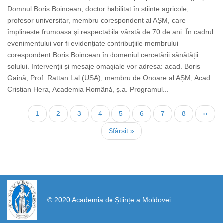
Domnul Boris Boincean, doctor habilitat în științe agricole,
profesor universitar, membru corespondent al AȘM, care
împlinește frumoasa şi respectabila vârstă de 70 de ani. În cadrul
evenimentului vor fi evidențiate contribuțiile membrului
corespondent Boris Boincean în domeniul cercetării sănătății
solului. Intervenții și mesaje omagiale vor adresa: acad. Boris
Gaină; Prof. Rattan Lal (USA), membru de Onoare al AȘM; Acad.
Cristian Hera, Academia Română, ș.a. Programul...
Pagination
Current
1
Page
2
Page
3
Page
4
Page
5
Page
6
Page
7
Page
8
Next
››
page
page
Last
Sfârșit »
page
https://propletenie.ru/
© 2020 Academia de Științe a Moldovei