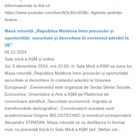
Informaționale la link-ul:
https://www.youtube.com/live/AOc3Irn3OBo. Agenda ședinței
festive...
Masă rotundă „Republica Moldova între provocări și
oportunități: securitate și dezvoltare în contextul aderării la
UE”
05.12.2024
Sala mică a AȘM și online
Joi, 5 decembrie 2024, ora 10:00, în Sala Mică a AȘM va avea loc
Masa rotundă „Republica Moldova între provocări și oportunități:
securitate și dezvoltare în contextul aderării la Uniunea
Europeană”. Evenimentul este organizat de Secția Științe Sociale,
Economice, Umanistice și Arte a AȘM pe Platforma de
comunicare științifică „Securitate economică, migrația și
transformările demografice”. Coordonatorii acesteia sunt
academicianul Grigore BELOSTECINIC și membrul corespondent
Alexandru STRATAN. Masa rotundă se va desfășura în format
mixt, cu prezență fizică în Sala Mică a AȘM (bd. Stefan cel...