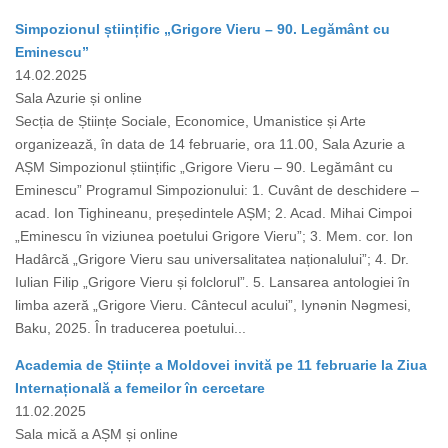
Simpozionul științific „Grigore Vieru – 90. Legământ cu
Eminescu”
14.02.2025
Sala Azurie și online
Secția de Științe Sociale, Economice, Umanistice și Arte
organizează, în data de 14 februarie, ora 11.00, Sala Azurie a
AȘM Simpozionul științific „Grigore Vieru – 90. Legământ cu
Eminescu” Programul Simpozionului: 1. Cuvânt de deschidere –
acad. Ion Tighineanu, președintele AȘM; 2. Acad. Mihai Cimpoi
„Eminescu în viziunea poetului Grigore Vieru”; 3. Mem. cor. Ion
Hadârcă „Grigore Vieru sau universalitatea naționalului”; 4. Dr.
Iulian Filip „Grigore Vieru și folclorul”. 5. Lansarea antologiei în
limba azeră „Grigore Vieru. Cântecul acului”, Iynǝnin Nǝgmesi,
Baku, 2025. În traducerea poetului...
Academia de Științe a Moldovei invită pe 11 februarie la Ziua
Internațională a femeilor în cercetare
11.02.2025
Sala mică a AȘM și online