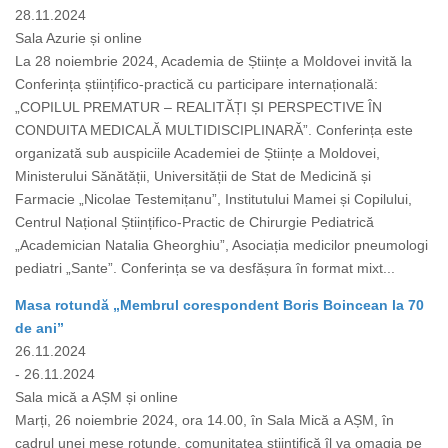
28.11.2024
Sala Azurie și online
La 28 noiembrie 2024, Academia de Științe a Moldovei invită la
Conferința științifico-practică cu participare internațională:
„COPILUL PREMATUR – REALITĂȚI ȘI PERSPECTIVE ÎN
CONDUITA MEDICALĂ MULTIDISCIPLINARĂ”. Conferința este
organizată sub auspiciile Academiei de Științe a Moldovei,
Ministerului Sănătății, Universității de Stat de Medicină și
Farmacie „Nicolae Testemițanu”, Institutului Mamei și Copilului,
Centrul Național Științifico-Practic de Chirurgie Pediatrică
„Academician Natalia Gheorghiu”, Asociația medicilor pneumologi
pediatri „Sante”. Conferința se va desfășura în format mixt...
Masa rotundă „Membrul corespondent Boris Boincean la 70
de ani”
26.11.2024
- 26.11.2024
Sala mică a AȘM și online
Marți, 26 noiembrie 2024, ora 14.00, în Sala Mică a AȘM, în
cadrul unei mese rotunde, comunitatea științifică îl va omagia pe