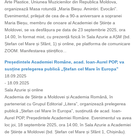
Arte Plastice, Uniunea Muzicienilor din Republica Moldova,
organizează Masa rotundă „Maria Bieșu. Amintiri. Evocări”.
Evenimentul, prilejuit de cea de-a 90-a aniversare a sopranei
Maria Bieșu, membru de onoare al Academiei de Științe a
Moldovei, se va desfășura pe data de 23 septembrie 2025, ora
14.00, în format mixt, cu prezență fizică în Sala Azurie a AȘM (bd.
Ștefan cel Mare și Sfânt, 1) și online, pe platforma de comunicare
ZOOM. Manifestarea științifico...
Președintele Academiei Române, acad. Ioan-Aurel POP, va
susține prelegerea publică „Ștefan cel Mare în Europa”
18.09.2025
- 18.09.2025
Sala Azurie și online
Academia de Științe a Moldovei și Academia Română, în
parteneriat cu Grupul Editorial „Litera”, organizează prelegerea
publică „Ștefan cel Mare în Europa”, susținută de acad. Ioan-
Aurel POP, Președintele Academiei Române. Evenimentul va avea
loc joi, 18 septembrie 2025, ora 14:00, în Sala Azurie a Academiei
de Științe a Moldovei (bd. Ștefan cel Mare și Sfânt 1, Chișinău).