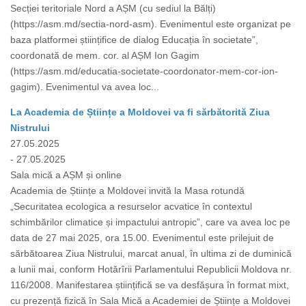
Secției teritoriale Nord a AȘM (cu sediul la Bălți)
(https://asm.md/sectia-nord-asm). Evenimentul este organizat pe
baza platformei științifice de dialog Educația în societate”,
coordonată de mem. cor. al AȘM Ion Gagim
(https://asm.md/educatia-societate-coordonator-mem-cor-ion-
gagim). Evenimentul va avea loc...
La Academia de Științe a Moldovei va fi sărbătorită Ziua
Nistrului
27.05.2025
- 27.05.2025
Sala mică a AȘM și online
Academia de Științe a Moldovei invită la Masa rotundă
„Securitatea ecologica a resurselor acvatice în contextul
schimbărilor climatice și impactului antropic”, care va avea loc pe
data de 27 mai 2025, ora 15.00. Evenimentul este prilejuit de
sărbătoarea Ziua Nistrului, marcat anual, în ultima zi de duminică
a lunii mai, conform Hotărîrii Parlamentului Republicii Moldova nr.
116/2008. Manifestarea științifică se va desfășura în format mixt,
cu prezență fizică în Sala Mică a Academiei de Științe a Moldovei