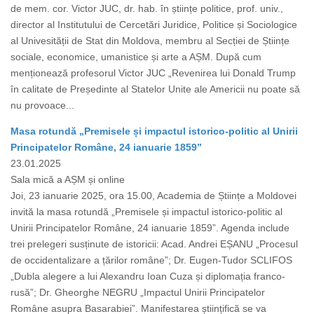
de mem. cor. Victor JUC, dr. hab. în științe politice, prof. univ.,
director al Institutului de Cercetări Juridice, Politice și Sociologice
al Univesității de Stat din Moldova, membru al Secției de Științe
sociale, economice, umanistice și arte a AȘM. După cum
menționează profesorul Victor JUC „Revenirea lui Donald Trump
în calitate de Președinte al Statelor Unite ale Americii nu poate să
nu provoace...
Masa rotundă „Premisele și impactul istorico-politic al Unirii
Principatelor Române, 24 ianuarie 1859”
23.01.2025
Sala mică a AȘM și online
Joi, 23 ianuarie 2025, ora 15.00, Academia de Științe a Moldovei
invită la masa rotundă „Premisele și impactul istorico-politic al
Unirii Principatelor Române, 24 ianuarie 1859”. Agenda include
trei prelegeri susținute de istoricii: Acad. Andrei EȘANU „Procesul
de occidentalizare a țărilor române”; Dr. Eugen-Tudor SCLIFOS
„Dubla alegere a lui Alexandru Ioan Cuza și diplomația franco-
rusă”; Dr. Gheorghe NEGRU „Impactul Unirii Principatelor
Române asupra Basarabiei”. Manifestarea științifică se va