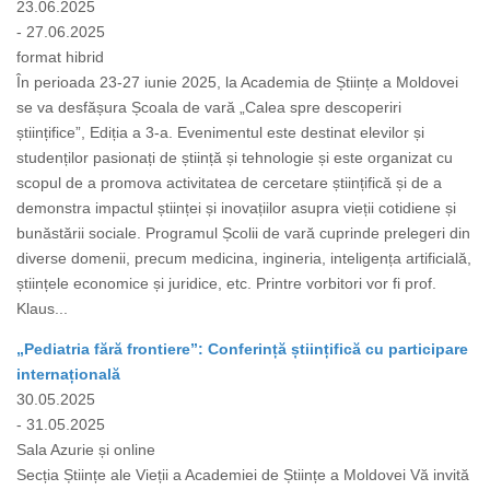
23.06.2025
- 27.06.2025
format hibrid
În perioada 23-27 iunie 2025, la Academia de Științe a Moldovei
se va desfășura Școala de vară „Calea spre descoperiri
științifice”, Ediția a 3-a. Evenimentul este destinat elevilor și
studenților pasionați de știință și tehnologie și este organizat cu
scopul de a promova activitatea de cercetare științifică și de a
demonstra impactul științei și inovațiilor asupra vieții cotidiene și
bunăstării sociale. Programul Școlii de vară cuprinde prelegeri din
diverse domenii, precum medicina, ingineria, inteligența artificială,
științele economice și juridice, etc. Printre vorbitori vor fi prof.
Klaus...
„Pediatria fără frontiere”: Conferință științifică cu participare
internațională
30.05.2025
- 31.05.2025
Sala Azurie și online
Secția Științe ale Vieții a Academiei de Științe a Moldovei Vă invită