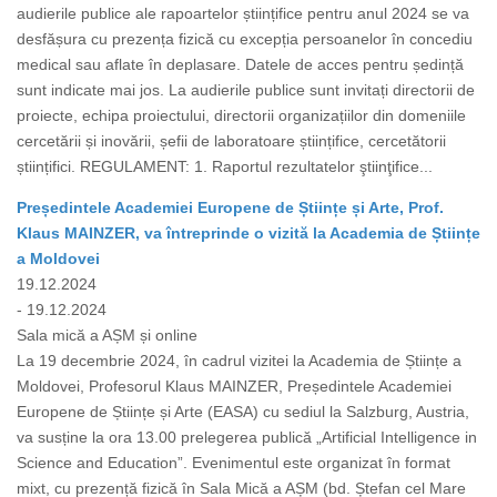
audierile publice ale rapoartelor științifice pentru anul 2024 se va
desfășura cu prezența fizică cu excepția persoanelor în concediu
medical sau aflate în deplasare. Datele de acces pentru ședință
sunt indicate mai jos. La audierile publice sunt invitați directorii de
proiecte, echipa proiectului, directorii organizațiilor din domeniile
cercetării și inovării, șefii de laboratoare științifice, cercetătorii
științifici. REGULAMENT: 1. Raportul rezultatelor ştiinţifice...
Președintele Academiei Europene de Științe și Arte, Prof.
Klaus MAINZER, va întreprinde o vizită la Academia de Științe
a Moldovei
19.12.2024
- 19.12.2024
Sala mică a AȘM și online
La 19 decembrie 2024, în cadrul vizitei la Academia de Științe a
Moldovei, Profesorul Klaus MAINZER, Președintele Academiei
Europene de Științe și Arte (EASA) cu sediul la Salzburg, Austria,
va susține la ora 13.00 prelegerea publică „Artificial Intelligence in
Science and Education”. Evenimentul este organizat în format
mixt, cu prezență fizică în Sala Mică a AȘM (bd. Ștefan cel Mare