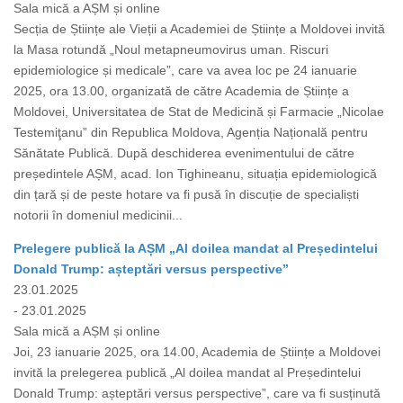
Sala mică a AȘM și online
Secția de Științe ale Vieții a Academiei de Științe a Moldovei invită
la Masa rotundă „Noul metapneumovirus uman. Riscuri
epidemiologice și medicale”, care va avea loc pe 24 ianuarie
2025, ora 13.00, organizată de către Academia de Științe a
Moldovei, Universitatea de Stat de Medicină și Farmacie „Nicolae
Testemiţanu” din Republica Moldova, Agenția Națională pentru
Sănătate Publică. După deschiderea evenimentului de către
președintele AȘM, acad. Ion Tighineanu, situația epidemiologică
din țară și de peste hotare va fi pusă în discuție de specialiști
notorii în domeniul medicinii...
Prelegere publică la AȘM „Al doilea mandat al Președintelui
Donald Trump: așteptări versus perspective”
23.01.2025
- 23.01.2025
Sala mică a AȘM și online
Joi, 23 ianuarie 2025, ora 14.00, Academia de Științe a Moldovei
invită la prelegerea publică „Al doilea mandat al Președintelui
Donald Trump: așteptări versus perspective”, care va fi susținută