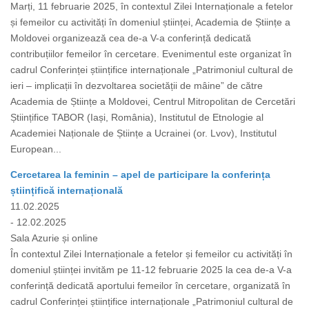
Marți, 11 februarie 2025, în contextul Zilei Internaționale a fetelor
și femeilor cu activități în domeniul științei, Academia de Științe a
Moldovei organizează cea de-a V-a conferință dedicată
contribuțiilor femeilor în cercetare. Evenimentul este organizat în
cadrul Conferinței științifice internaționale „Patrimoniul cultural de
ieri – implicații în dezvoltarea societății de mâine” de către
Academia de Științe a Moldovei, Centrul Mitropolitan de Cercetări
Științifice TABOR (Iași, România), Institutul de Etnologie al
Academiei Naționale de Științe a Ucrainei (or. Lvov), Institutul
European...
Cercetarea la feminin – apel de participare la conferința
științifică internațională
11.02.2025
- 12.02.2025
Sala Azurie și online
În contextul Zilei Internaționale a fetelor și femeilor cu activități în
domeniul științei invităm pe 11-12 februarie 2025 la cea de-a V-a
conferință dedicată aportului femeilor în cercetare, organizată în
cadrul Conferinței științifice internaționale „Patrimoniul cultural de