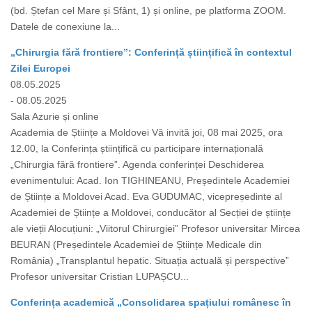
(bd. Ștefan cel Mare și Sfânt, 1) și online, pe platforma ZOOM.
Datele de conexiune la...
„Chirurgia fără frontiere”: Conferință științifică în contextul
Zilei Europei
08.05.2025
- 08.05.2025
Sala Azurie și online
Academia de Științe a Moldovei Vă invită joi, 08 mai 2025, ora
12.00, la Conferința științifică cu participare internațională
„Chirurgia fără frontiere”. Agenda conferinței Deschiderea
evenimentului: Acad. Ion TIGHINEANU, Președintele Academiei
de Științe a Moldovei Acad. Eva GUDUMAC, vicepreședinte al
Academiei de Științe a Moldovei, conducător al Secției de științe
ale vieții Alocuțiuni: „Viitorul Chirurgiei” Profesor universitar Mircea
BEURAN (Președintele Academiei de Științe Medicale din
România) „Transplantul hepatic. Situația actuală și perspective”
Profesor universitar Cristian LUPAȘCU...
Conferința academică „Consolidarea spațiului românesc în