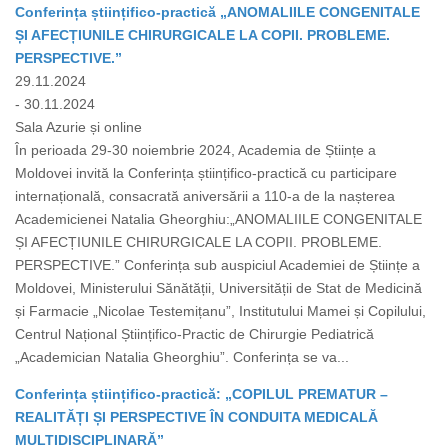
Conferința științifico-practică „ANOMALIILE CONGENITALE
ȘI AFECȚIUNILE CHIRURGICALE LA COPII. PROBLEME.
PERSPECTIVE.”
29.11.2024
- 30.11.2024
Sala Azurie și online
În perioada 29-30 noiembrie 2024, Academia de Științe a
Moldovei invită la Conferința științifico-practică cu participare
internațională, consacrată aniversării a 110-a de la nașterea
Academicienei Natalia Gheorghiu:„ANOMALIILE CONGENITALE
ȘI AFECȚIUNILE CHIRURGICALE LA COPII. PROBLEME.
PERSPECTIVE.” Conferința sub auspiciul Academiei de Științe a
Moldovei, Ministerului Sănătății, Universității de Stat de Medicină
și Farmacie „Nicolae Testemițanu”, Institutului Mamei și Copilului,
Centrul Național Științifico-Practic de Chirurgie Pediatrică
„Academician Natalia Gheorghiu”. Conferința se va...
Conferința științifico-practică: „COPILUL PREMATUR –
REALITĂȚI ȘI PERSPECTIVE ÎN CONDUITA MEDICALĂ
MULTIDISCIPLINARĂ”