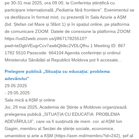
pe 30-31 mai 2025, ora 09.00, la Conferința științifică cu
participare internațională „Pediatria fără frontiere”. Evenimentul se
va desfășura în format mixt, cu prezență în Sala Azurie a AȘM
(bd. Ștefan cel Mare și Sfânt 1) și în spațiul online, pe platforma
de comunicare ZOOM. Datele de conexiune la platforma ZOOM:
https://us02web.zoom.us/j/86717825510?
pwd=teDgbVEugrCcv7awbQbIkc2VDLQfhu.1 Meeting ID: 867
1782 5510 Passcode: 664104 Agenda conferinței și ordinul
Ministerului Sănătății al Republicii Moldova pot fi accesate...
Prelegere publică „Situația cu educația: problema
adevărului”
29.05.2025
- 29.05.2025
Sala mică a AȘM și online
Joi, 29 mai 2025, Academia de Științe a Moldovei organizează
prelegerea publică „SITUAȚIA CU EDUCATIA: PROBLEMA
ADEVĂRULUI”, care va fi susținută de mem. cor. al AȘM Ion
Gagim, membru al Secției de științe sociale, economice,
umanistice și arte a AȘM (https://asm.md/membru?id=242), șef al