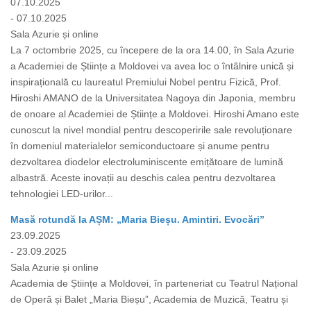
07.10.2025
- 07.10.2025
Sala Azurie și online
La 7 octombrie 2025, cu începere de la ora 14.00, în Sala Azurie
a Academiei de Științe a Moldovei va avea loc o întâlnire unică și
inspirațională cu laureatul Premiului Nobel pentru Fizică, Prof.
Hiroshi AMANO de la Universitatea Nagoya din Japonia, membru
de onoare al Academiei de Științe a Moldovei. Hiroshi Amano este
cunoscut la nivel mondial pentru descoperirile sale revoluționare
în domeniul materialelor semiconductoare și anume pentru
dezvoltarea diodelor electroluminiscente emițătoare de lumină
albastră. Aceste inovații au deschis calea pentru dezvoltarea
tehnologiei LED-urilor...
Masă rotundă la AȘM: „Maria Bieșu. Amintiri. Evocări”
23.09.2025
- 23.09.2025
Sala Azurie și online
Academia de Științe a Moldovei, în parteneriat cu Teatrul Național
de Operă și Balet „Maria Bieșu”, Academia de Muzică, Teatru și