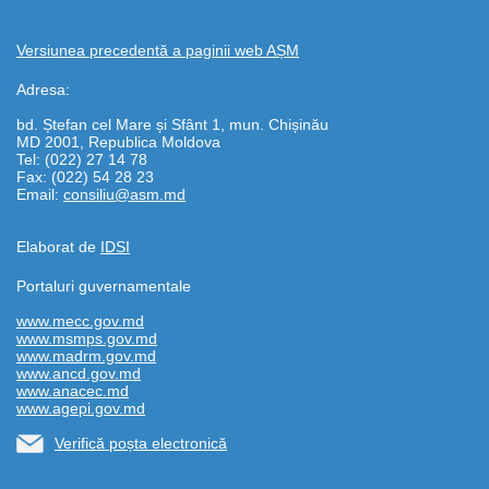
Versiunea precedentă a paginii web AȘM
Adresa:
bd. Ștefan cel Mare și Sfânt 1, mun. Chișinău
MD 2001, Republica Moldova
Tel: (022) 27 14 78
Fax: (022) 54 28 23
Email:
consiliu@asm.md
Elaborat de
IDSI
Portaluri guvernamentale
www.mecc.gov.md
www.msmps.gov.md
www.madrm.gov.md
www.ancd.gov.md
www.anacec.md
www.agepi.gov.md
Verifică poșta electronică