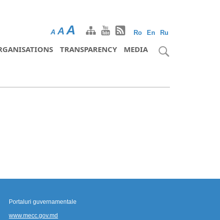
A
A
A
Ro
En
Ru
RGANISATIONS
TRANSPARENCY
MEDIA
Portaluri guvernamentale
www.mecc.gov.md