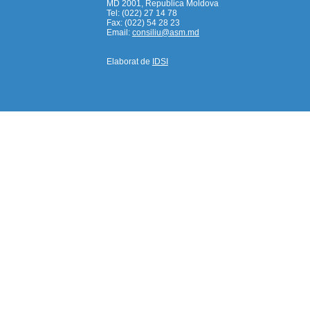
MD 2001, Republica Moldova
Tel: (022) 27 14 78
Fax: (022) 54 28 23
Email:
consiliu@asm.md
Elaborat de
IDSI