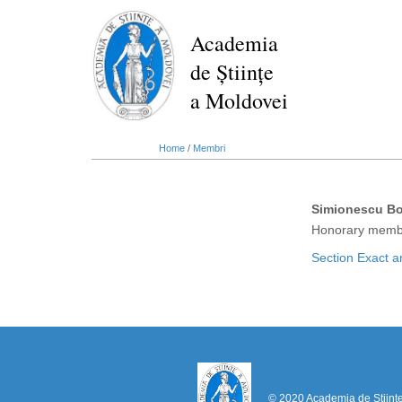
Skip
to
Academia
main
de Științe
content
a Moldovei
Home
/
Membri
Simionescu Bo
Honorary memb
Section Exact a
© 2020 Academia de Științ