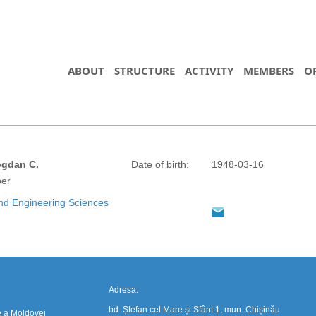
ABOUT
STRUCTURE
ACTIVITY
MEMBERS
O
gdan C.
Date of birth:
1948-03-16
https://propletenie.ru/
er
nd Engineering Sciences
Adresa:
bd. Ștefan cel Mare și Sfânt 1, mun. Chișinău
e a Moldovei