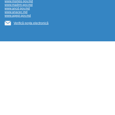
www.msmps.gov.md
www.madrm.gov.md
www.ancd.gov.md
www.anacec.md
www.agepi.gov.md
Verifică poșta electronică