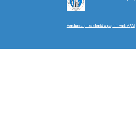
Versiunea precedentă a paginii web AȘM