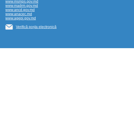
www.msmps.gov.md
www.madrm.gov.md
www.ancd.gov.md
www.anacec.md
www.agepi.gov.md
Verifică poșta electronică