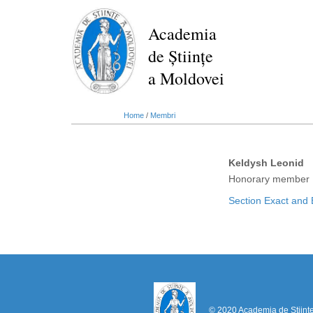
Skip
to
Academia
main
de Științe
content
a Moldovei
Home
/
Membri
Keldysh Leonid
Honorary member
Section Exact and 
© 2020 Academia de Științ