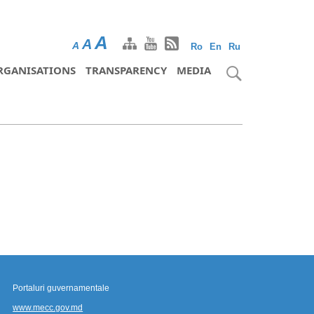
A
A
A
Ro
En
Ru
RGANISATIONS
TRANSPARENCY
MEDIA
Portaluri guvernamentale
www.mecc.gov.md