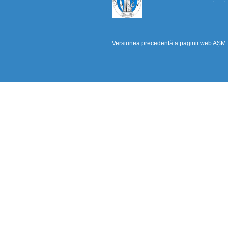
Versiunea precedentă a paginii web AȘM