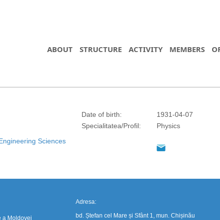
ABOUT
STRUCTURE
ACTIVITY
MEMBERS
O
Date of birth:
1931-04-07
https://propletenie.ru/
Specialitatea/Profil:
Physics
Engineering Sciences
Adresa:
bd. Ștefan cel Mare și Sfânt 1, mun. Chișinău
e a Moldovei