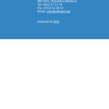
MD 2001, Republica Moldova
Tel: (022) 27 14 78
Fax: (022) 54 28 23
Email:
consiliu@asm.md
Elaborat de
IDSI