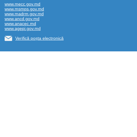
www.mecc.gov.md
www.msmps.gov.md
www.madrm.gov.md
www.ancd.gov.md
www.anacec.md
www.agepi.gov.md
Verifică poșta electronică