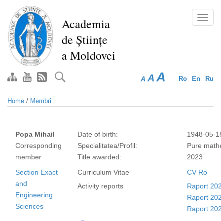
Skip
to
Toggl
Academia
main
navig
de Științe
content
a Moldovei
A
A
A
Ro
En
Ru
Home
/
Membri
Popa Mihail
Date of birth:
1948-05-1
Corresponding
Specialitatea/Profil:
Pure math
member
Title awarded:
2023
Section Exact
Curriculum Vitae
CV Ro
and
Activity reports
Raport 20
Engineering
Raport 20
Sciences
Raport 20