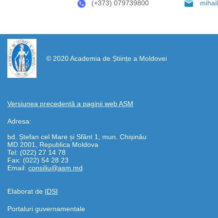
(+373) 079739800
miha
https://propletenie.ru/
© 2020 Academia de Științe a Moldovei
Versiunea precedentă a paginii web AȘM
Adresa:
bd. Ștefan cel Mare și Sfânt 1, mun. Chișinău
MD 2001, Republica Moldova
Tel: (022) 27 14 78
Fax: (022) 54 28 23
Email:
consiliu@asm.md
Elaborat de
IDSI
Portaluri guvernamentale