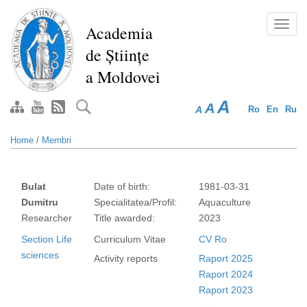
Skip
to
Toggl
Academia
main
navig
de Științe
content
a Moldovei
A
A
A
Ro
En
Ru
Home
/
Membri
Bulat
Date of birth:
1981-03-31
Dumitru
Specialitatea/Profil:
Aquaculture
Researcher
Title awarded:
2023
Section Life
Curriculum Vitae
CV Ro
sciences
Activity reports
Raport 2025
Raport 2024
Raport 2023