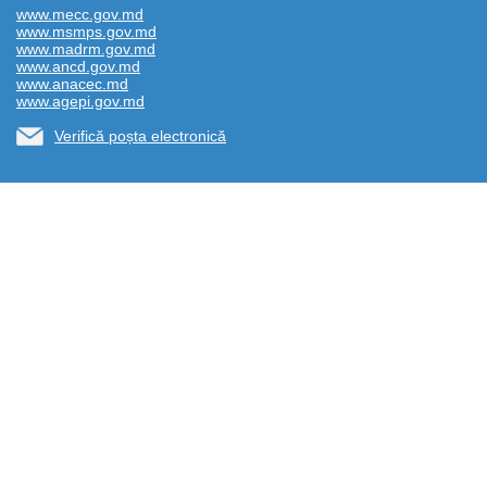
www.mecc.gov.md
www.msmps.gov.md
www.madrm.gov.md
www.ancd.gov.md
www.anacec.md
www.agepi.gov.md
Verifică poșta electronică