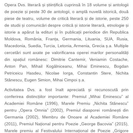
Opera Dvs. literară și științifică cuprinsă în 18 volume și antologii
de poezie și peste 30 de antologii, o amplă nuvelă istorică, două
piese de teatru, volume de critică literară și de istorie, peste 250
de studii și comunicări despre critică și istorie literară, etnologie și
istorie a apărut la edituri și în publicații periodice din Republica
Moldova, România, Franța, Germania, Lituania, SUA, Rusia,
Macedonia, Suedia, Turcia, Letonia, Armenia, Grecia ș.a. Multiple
cercetări sunt axate pe valorificarea operei marilor personalități
din spațiul românesc: Dimitrie Cantemir, Veniamin Costache,
Anton Pan, Mihail Kogălniceanu, Mihai Eminescu, Bogdan
Petriceicu Hasdeu, Nicolae Iorga, Constantin Stere, Nichita
Stănescu, Eugen Simion, Mihai Cimpoi ș.a.
Activitatea Dvs. a fost înalt apreciată și recunoscută prin
conferirea distincțiilor importante: Premiul „Mihai Eminescu” al
Academiei Române (1996), Marele Premiu „Nichita Stănescu”
pentru „Opera Omnia” (2002), Premiul diasporei românești din
Germania (2002), Membru de Onoare al Academiei Române
(2011), Premiul Național pentru Poezie „George Bacovia” (2015),
Marele premiu al Festivalului Internațional de Poezie „Grigore