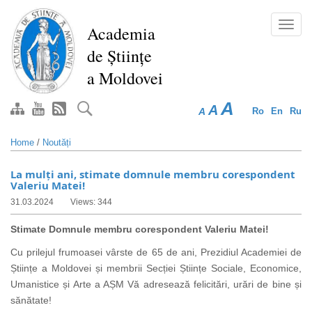
Skip
to
Toggl
Academia
main
navig
de Științe
content
a Moldovei
A
A
A
Ro
En
Ru
Home
/
Noutăți
La mulți ani, stimate domnule membru corespondent
Valeriu Matei!
31.03.2024
Views: 344
Stimate Domnule membru corespondent Valeriu Matei!
Cu prilejul frumoasei vârste de 65 de ani, Prezidiul Academiei de
Științe a Moldovei și membrii Secției Științe Sociale, Economice,
Umanistice și Arte a AȘM Vă adresează felicitări, urări de bine și
sănătate!