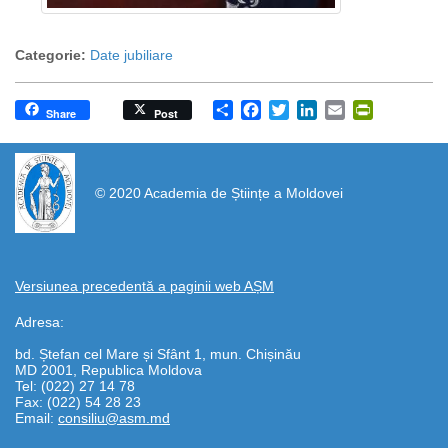
Categorie:
Date jubiliare
Share
Facebook
Twitter
LinkedIn
Email
PrintFrien
Share
Post
https://propletenie.ru/
© 2020 Academia de Științe a Moldovei
Versiunea precedentă a paginii web AȘM
Adresa:
bd. Ștefan cel Mare și Sfânt 1, mun. Chișinău
MD 2001, Republica Moldova
Tel: (022) 27 14 78
Fax: (022) 54 28 23
Email:
consiliu@asm.md