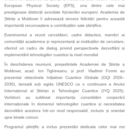
European Physical Society (EPS), una dintre cele mai
prestigioase distincții acordate fizicienilor europeni. Academia de
Științe a Moldovei îi adresează sincere felicitări pentru această
importantă recunoaștere a contribuțiilor sale științifice.
Evenimentul a reunit cercetători, cadre didactice, membri ai
comunității academice și reprezentanți ai instituțiilor de cercetare,
oferind un cadru de dialog privind perspectivele dezvoltării și
implementării tehnologiilor cuantice la nivel mondial.
În deschiderea reuniunii, președintele Academiei de Științe a
Moldovei, acad. Ion Tighineanu, și prof. Vladimir Fomin au
prezentat obiectivele Inițiativei Cuantice Globale (GQI 2026–
2030), lansată sub egida UNESCO ca o continuare a Anului
Internațional al Științei și Tehnologiei Cuantice (IYQ 2025).
Vorbitorii au subliniat importanța consolidării cooperării
internaționale în domeniul tehnologiilor cuantice și necesitatea
dezvoltării acestora într-un mod responsabil, incluziv și orientat
spre binele comun.
Programul științific a inclus prezentări dedicate celor mai noi