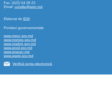
Fax: (022) 54 28 23
Email:
consiliu@asm.md
Elaborat de
IDSI
Portaluri guvernamentale
www.mecc.gov.md
www.msmps.gov.md
www.madrm.gov.md
www.ancd.gov.md
www.anacec.md
www.agepi.gov.md
Verifică poșta electronică