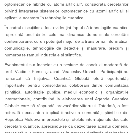
optomecanice hibride cu atomi artificiali”, consacrată cercetărilor
privind integrarea sistemelor optomecanice cu atomi artificiali și
aplicațiile acestora în tehnologiile cuantice.
În cadrul discuțiilor a fost evidențiat faptul că tehnologiile cuantice
reprezintă unul dintre cele mai dinamice domenii ale cercetării
contemporane, cu un potențial major de a transforma informatica,
comunicațiile, tehnologiile de detecție și măsurare, precum și
numeroase ramuri industriale și științifice.
Evenimentul s-a încheiat cu o sesiune de concluzii moderată de
prof. Vladimir Fomin și acad. Veaceslav Ursachi. Participanții au
remarcat că Inițiativa Cuantică Globală oferă oportunități
importante pentru consolidarea colaborării dintre comunitatea
științifică, autoritățile publice, mediul economic și organizațiile
internaționale, contribuind la elaborarea unei Agende Cuantice
Globale care să răspundă provocărilor viitorului. Totodată, a fost
reiterată necesitatea implicării active a comunității științifice din
Republica Moldova în proiectele și rețelele internaționale dedicate
cercetării cuantice, apreciindu-se că dezvoltarea acestui domeniu