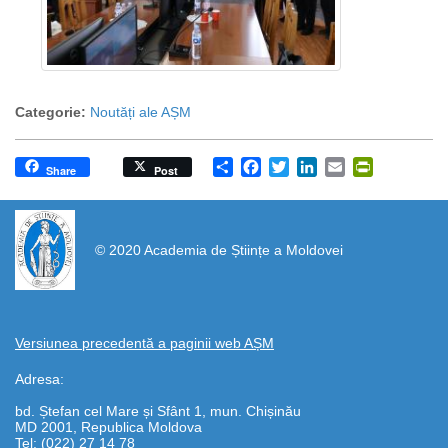
Categorie:
Noutăți ale AȘM
Share
Facebook
Twitter
LinkedIn
Email
PrintFrien
Share
Post
https://propletenie.ru/
© 2020 Academia de Științe a Moldovei
Versiunea precedentă a paginii web AȘM
Adresa:
bd. Ștefan cel Mare și Sfânt 1, mun. Chișinău
MD 2001, Republica Moldova
Tel: (022) 27 14 78