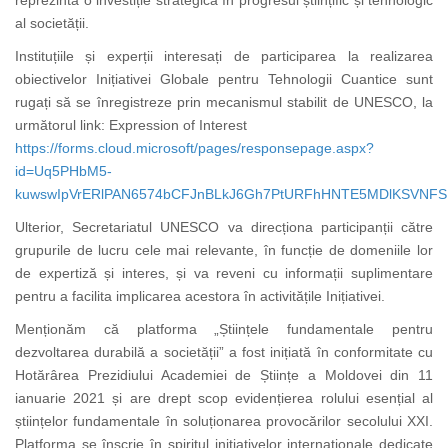
reprezintă o investiție strategică în progresul științific și tehnologic
al societății.
Instituțiile și experții interesați de participarea la realizarea
obiectivelor Inițiativei Globale pentru Tehnologii Cuantice sunt
rugați să se înregistreze prin mecanismul stabilit de UNESCO, la
următorul link: Expression of Interest
https://forms.cloud.microsoft/pages/responsepage.aspx?
id=Uq5PHbM5-
kuwswIpVrERlPAN6574bCFJnBLkJ6Gh7PtURFhHNTE5MDlKSVNFSE
Ulterior, Secretariatul UNESCO va direcționa participanții către
grupurile de lucru cele mai relevante, în funcție de domeniile lor
de expertiză și interes, și va reveni cu informații suplimentare
pentru a facilita implicarea acestora în activitățile Inițiativei.
Menționăm că platforma „Științele fundamentale pentru
dezvoltarea durabilă a societății” a fost inițiată în conformitate cu
Hotărârea Prezidiului Academiei de Științe a Moldovei din 11
ianuarie 2021 și are drept scop evidențierea rolului esențial al
științelor fundamentale în soluționarea provocărilor secolului XXI.
Platforma se înscrie în spiritul inițiativelor internaționale dedicate