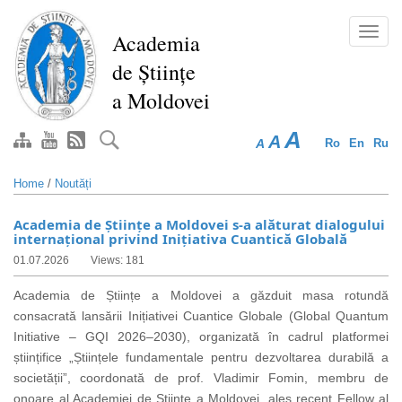
Skip
to
Toggl
Academia
main
navig
de Științe
content
a Moldovei
A
A
A
Ro
En
Ru
Home
/
Noutăți
Academia de Științe a Moldovei s-a alăturat dialogului
internațional privind Inițiativa Cuantică Globală
01.07.2026
Views: 181
Academia de Științe a Moldovei a găzduit masa rotundă
consacrată lansării Inițiativei Cuantice Globale (Global Quantum
Initiative – GQI 2026–2030), organizată în cadrul platformei
științifice „Științele fundamentale pentru dezvoltarea durabilă a
societății”, coordonată de prof. Vladimir Fomin, membru de
onoare al Academiei de Științe a Moldovei, ales recent Fellow al