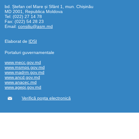
bd. Ștefan cel Mare și Sfânt 1, mun. Chișinău
MD 2001, Republica Moldova
Tel: (022) 27 14 78
Fax: (022) 54 28 23
Email:
consiliu@asm.md
Elaborat de
IDSI
Portaluri guvernamentale
www.mecc.gov.md
www.msmps.gov.md
www.madrm.gov.md
www.ancd.gov.md
www.anacec.md
www.agepi.gov.md
Verifică poșta electronică