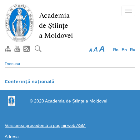
Перейти
к
Toggl
Academia
основному
navig
de Științe
содержанию
a Moldovei
A
A
A
Ro
En
Ru
Главная
Conferință națională
https://propletenie.ru/
© 2020 Academia de Științe a Moldovei
Versiunea precedentă a paginii web AȘM
Adresa: