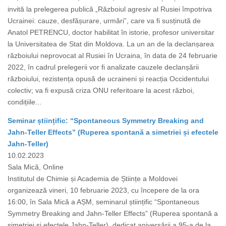
invită la prelegerea publică „Războiul agresiv al Rusiei împotriva
Ucrainei: cauze, desfășurare, urmări”, care va fi susținută de
Anatol PETRENCU, doctor habilitat în istorie, profesor universitar
la Universitatea de Stat din Moldova. La un an de la declanșarea
războiului neprovocat al Rusiei în Ucraina, în data de 24 februarie
2022, în cadrul prelegerii vor fi analizate cauzele declanșării
războiului, rezistența opusă de ucraineni și reacția Occidentului
colectiv; va fi expusă criza ONU referitoare la acest război,
condițiile...
Seminar științific: “Spontaneous Symmetry Breaking and
Jahn-Teller Effects” (Ruperea spontană a simetriei și efectele
Jahn-Teller)
10.02.2023
Sala Mică, Online
Institutul de Chimie și Academia de Științe a Moldovei
organizează vineri, 10 februarie 2023, cu începere de la ora
16:00, în Sala Mică a AȘM, seminarul științific “Spontaneous
Symmetry Breaking and Jahn-Teller Effects” (Ruperea spontană a
simetriei și efectele Jahn-Teller), dedicat aniversării a 95-a de la