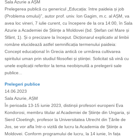
Sala Azurie a AȘM
Prelegerea publică cu genericul „Educația: între paideia și job
(Problema omului)”, autor prof. univ. Ion Gagim, m.c. al AȘM, va
avea loc vineri, 7 iulie curent, cu începere de la ora 14:00, în Sala
Azurie a Academiei de Științe a Moldovei (bd. Ștefan cel Mare și
Sfânt, 1). Și o precizare la început. Dicționarul explicativ al limbii
române elucidează astfel semnificația termenului paideia:
Concept educațional în Grecia antică ce urmărea cultivarea
spiritului uman prin studiul filosofiei și științei. Solicitat să vină cu
unele explicații referitor la tema neobișnuită a prelegerii sale
publice...
Prelegeri publice
14.06.2023
Sala Azurie, AȘM
În perioada 13-15 iunie 2023, distinșii profesori europeni Eva
Kondorosi, membru titular al Academiei de Științe din Ungaria, și
Sierd Cloetingh, profesor la Universitatea Utrecht din Țările de
Jos, se vor afla într-o vizită de lucru la Academia de Științe a
Moldovei. Conform programului de lucru, la 14 iunie, în fața