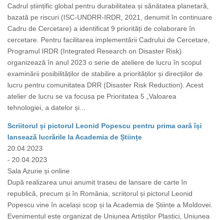
Cadrul științific global pentru durabilitatea și sănătatea planetară,
bazată pe riscuri (ISC-UNDRR-IRDR, 2021, denumit în continuare
Cadru de Cercetare) a identificat 9 priorități de colaborare în
cercetare. Pentru facilitarea implementării Cadrului de Cercetare,
Programul IRDR (Integrated Research on Disaster Risk)
organizează în anul 2023 o serie de ateliere de lucru în scopul
examinării posibilităților de stabilire a priorităților și direcțiilor de
lucru pentru comunitatea DRR (Disaster Risk Reduction). Acest
atelier de lucru se va focusa pe Prioritatea 5 „Valoarea
tehnologiei, a datelor și...
Scriitorul și pictorul Leonid Popescu pentru prima oară își
lansează lucrările la Academia de Științe
20.04.2023
- 20.04.2023
Sala Azurie și online
După realizarea unui anumit traseu de lansare de carte în
republică, precum și în România, scriitorul și pictorul Leonid
Popescu vine în același scop și la Academia de Științe a Moldovei.
Evenimentul este organizat de Uniunea Artiștilor Plastici, Uniunea