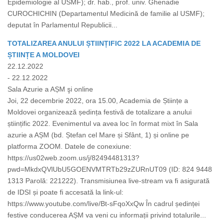
Epidemiologie al USMF); dr. hab., prof. univ. Ghenadie
CUROCHICHIN (Departamentul Medicină de familie al USMF);
deputat în Parlamentul Republicii...
TOTALIZAREA ANULUI ȘTIINȚIFIC 2022 LA ACADEMIA DE
ȘTIINȚE A MOLDOVEI
22.12.2022
- 22.12.2022
Sala Azurie a AȘM şi online
Joi, 22 decembrie 2022, ora 15.00, Academia de Științe a
Moldovei organizează ședința festivă de totalizare a anului
științific 2022. Evenimentul va avea loc în format mixt în Sala
azurie a AȘM (bd. Ștefan cel Mare și Sfânt, 1) și online pe
platforma ZOOM. Datele de conexiune:
https://us02web.zoom.us/j/82494481313?
pwd=MkdxQVlUbU5GOENVMTRTb29zZURnUT09 (ID: 824 9448
1313 Parolă: 221222). Transmisiunea live-stream va fi asigurată
de IDSI și poate fi accesată la link-ul:
https://www.youtube.com/live/Bt-sFqoXxQw În cadrul ședinței
festive conducerea AȘM va veni cu informații privind totalurile...