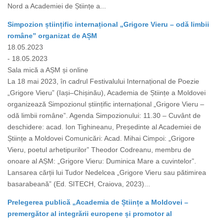
Nord a Academiei de Științe a...
Simpozion științific internațional „Grigore Vieru – odă limbii
române” organizat de AȘM
18.05.2023
- 18.05.2023
Sala mică a AȘM și online
La 18 mai 2023, în cadrul Festivalului Internațional de Poezie
„Grigore Vieru” (Iași–Chișinău), Academia de Științe a Moldovei
organizează Simpozionul științific internațional „Grigore Vieru –
odă limbii române”. Agenda Simpozionului: 11.30 – Cuvânt de
deschidere: acad. Ion Tighineanu, Președinte al Academiei de
Științe a Moldovei Comunicări: Acad. Mihai Cimpoi: „Grigore
Vieru, poetul arhetipurilor” Theodor Codreanu, membru de
onoare al AȘM: „Grigore Vieru: Duminica Mare a cuvintelor”.
Lansarea cărții lui Tudor Nedelcea „Grigore Vieru sau pătimirea
basarabeană” (Ed. SITECH, Craiova, 2023)...
Prelegerea publică „Academia de Științe a Moldovei –
premergător al integrării europene și promotor al