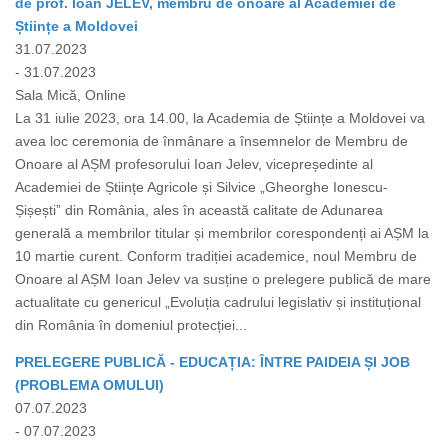
de prof. Ioan JELEV, membru de onoare al Academiei de
Științe a Moldovei
31.07.2023
- 31.07.2023
Sala Mică, Online
La 31 iulie 2023, ora 14.00, la Academia de Științe a Moldovei va
avea loc ceremonia de înmânare a însemnelor de Membru de
Onoare al AȘM profesorului Ioan Jelev, vicepreședinte al
Academiei de Științe Agricole și Silvice „Gheorghe Ionescu-
Șișești” din România, ales în această calitate de Adunarea
generală a membrilor titular și membrilor corespondenți ai AȘM la
10 martie curent. Conform tradiției academice, noul Membru de
Onoare al AȘM Ioan Jelev va susține o prelegere publică de mare
actualitate cu genericul „Evoluția cadrului legislativ și instituțional
din România în domeniul protecției...
PRELEGERE PUBLICĂ - EDUCAȚIA: ÎNTRE PAIDEIA ȘI JOB
(PROBLEMA OMULUI)
07.07.2023
- 07.07.2023