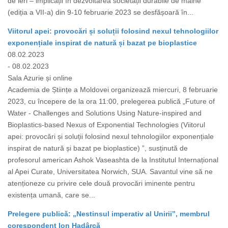
de ieri – implicații în dezvoltarea societății durabile de mâine”
(ediția a VII-a) din 9-10 februarie 2023 se desfășoară în...
Viitorul apei: provocări și soluții folosind nexul tehnologiilor
exponențiale inspirat de natură și bazat pe bioplastice
08.02.2023
- 08.02.2023
Sala Azurie și online
Academia de Științe a Moldovei organizează miercuri, 8 februarie
2023, cu începere de la ora 11:00, prelegerea publică „Future of
Water - Challenges and Solutions Using Nature-inspired and
Bioplastics-based Nexus of Exponential Technologies (Viitorul
apei: provocări și soluții folosind nexul tehnologiilor exponențiale
inspirat de natură și bazat pe bioplastice) ”, susținută de
profesorul american Ashok Vaseashta de la Institutul Internațional
al Apei Curate, Universitatea Norwich, SUA. Savantul vine să ne
atenționeze cu privire cele două provocări iminente pentru
existența umană, care se...
Prelegere publică: „Nestinsul imperativ al Unirii”, membrul
corespondent Ion Hadârcă