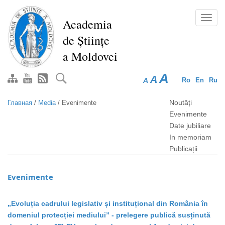
Перейти
к
Toggl
Academia
основному
navig
de Științe
содержанию
a Moldovei
A
A
A
Ro
En
Ru
Noutăți
Главная
/
Media
/
Evenimente
Evenimente
Date jubiliare
In memoriam
Publicații
Evenimente
„Evoluția cadrului legislativ și instituțional din România în
domeniul protecției mediului” - prelegere publică susținută