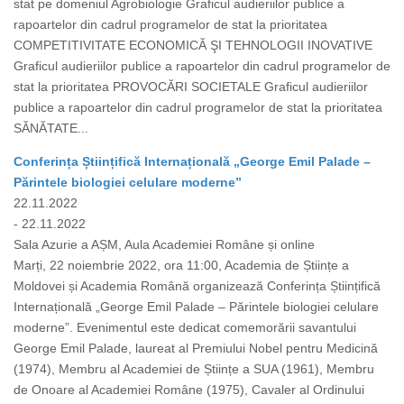
stat pe domeniul Agrobiologie Graficul audieriilor publice a
rapoartelor din cadrul programelor de stat la prioritatea
COMPETITIVITATE ECONOMICĂ ŞI TEHNOLOGII INOVATIVE
Graficul audieriilor publice a rapoartelor din cadrul programelor de
stat la prioritatea PROVOCĂRI SOCIETALE Graficul audieriilor
publice a rapoartelor din cadrul programelor de stat la prioritatea
SĂNĂTATE...
Conferința Științifică Internațională „George Emil Palade –
Părintele biologiei celulare moderne”
22.11.2022
- 22.11.2022
Sala Azurie a AȘM, Aula Academiei Române și online
Marți, 22 noiembrie 2022, ora 11:00, Academia de Științe a
Moldovei și Academia Română organizează Conferința Științifică
Internațională „George Emil Palade – Părintele biologiei celulare
moderne”. Evenimentul este dedicat comemorării savantului
George Emil Palade, laureat al Premiului Nobel pentru Medicină
(1974), Membru al Academiei de Științe a SUA (1961), Membru
de Onoare al Academiei Române (1975), Cavaler al Ordinului