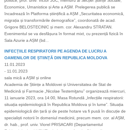
politice, prof. univ. Victor JUC, membru al Secției Științe Sociale,
Economice, Umanistice și Arte a AȘM. Prelegerea publică se
încadrează în Platforma științifică a AȘM „Securitatea economică,
migrația și transformările demografice”, coordonată de acad.
Grigore BELOSTECINIC și mem. cor. Alexandru STRATAN.
Evenimentul se va desfășura în format mixt, cu prezență fizică în
Sala Azurie a AȘM (bd...
INFECȚIILE RESPIRATORII PE AGENDA DE LUCRU A
OAMENILOR DE ȘTIINȚĂ DIN REPUBLICA MOLDOVA
11.01.2023
- 11.01.2023
sala mică a AȘM și online
Academia de Științe a Moldovei și Universitatea de Stat de
Medicină și Farmacie „Nicolae Testemiţanu” organizează miercuri,
11 ianuarie 2023, ora 14:00, Masa Rotundă „Infecțiile respiratorii:
situația epidemiologică în Republica Moldova și în lume”. Situația
epidemiologică din țară și de peste hotare va fi pusă în discuție de
specialiști notorii în domeniul medicinii, precum mem. cor. al AȘM,
dr. hab., prof. univ. Viorel PRISACARI (Departamentul