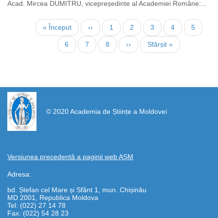
Acad. Mircea DUMITRU, vicepreședinte al Academiei Române:...
Нумерация
Первая
« Început
←
‹‹
Страница
1
Страница
2
Текущая
3
Страница
4
Страни
5
страниц
страница
страница
Страница
6
Страница
7
Страница
8
Следующая
››
Последняя
Sfârșit »
страница
страница
https://propletenie.ru/
© 2020 Academia de Științe a Moldovei
Versiunea precedentă a paginii web AȘM
Adresa:
bd. Ștefan cel Mare și Sfânt 1, mun. Chișinău
MD 2001, Republica Moldova
Tel: (022) 27 14 78
Fax: (022) 54 28 23