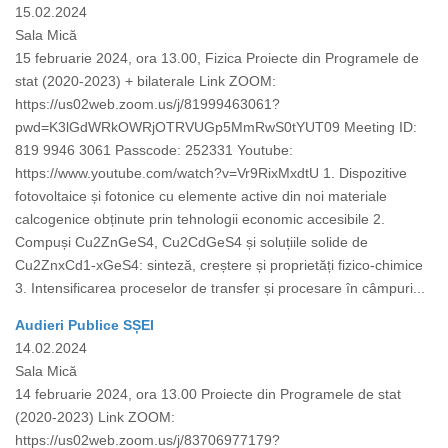
15.02.2024
Sala Mică
15 februarie 2024, ora 13.00, Fizica Proiecte din Programele de
stat (2020-2023) + bilaterale Link ZOOM:
https://us02web.zoom.us/j/81999463061?
pwd=K3lGdWRkOWRjOTRVUGp5MmRwS0tYUT09 Meeting ID:
819 9946 3061 Passcode: 252331 Youtube:
https://www.youtube.com/watch?v=Vr9RixMxdtU 1. Dispozitive
fotovoltaice și fotonice cu elemente active din noi materiale
calcogenice obținute prin tehnologii economic accesibile 2.
Compuși Cu2ZnGeS4, Cu2CdGeS4 și soluțiile solide de
Cu2ZnxCd1-xGeS4: sinteză, creștere și proprietăți fizico-chimice
3. Intensificarea proceselor de transfer și procesare în câmpuri...
Audieri Publice SȘEI
14.02.2024
Sala Mică
14 februarie 2024, ora 13.00 Proiecte din Programele de stat
(2020-2023) Link ZOOM:
https://us02web.zoom.us/j/83706977179?