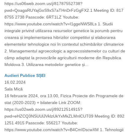
https://us06web.zoom.us/j/81787552738?
pwd=QoagaRUYajGoS9xS7aTHnDrFzGgFX2.1 Meeting ID: 817
8755 2738 Passcode: 6RT1LZ Youtube:
https://www.youtube.com/watch?v=I1ggeNWS8Ls 1. Studii
integrale privind utilizarea resurselor genetice la porumb pentru
crearea și implementarea hibrizilor competitivi și elaborarea
elementelor tehnologice noi în contextul schimbărilor climaterice
2. Managementul agroecologic a agroecosistemelor cu culturi de
câmp adaptat la provocările agriculturii moderne din Republica
Moldova 3. Utilizarea metodelor genetice și...
Audieri Publice SȘEI
16.02.2024
Sala Mică
16 februarie 2024, ora 13.00, Fizica Proiecte din Programele de
stat (2020-2023) + bilaterale Link ZOOM:
https://us02web.zoom.us/j/89212514915?
pwd=eHZCQ3NSUUlJVklzUkYxMkZLMnlCUT09 Meeting ID: 892
1251 4915 Passcode: 556217 Youtube:
https://www.youtube.com/watch?v=B4CmIDscwXM 1. Tehnologii