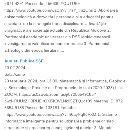
5671 4291 Passcode: 456630 YOUTUBE:
https://www.youtube.com/watch?v=j4rY_tm1Ohs 1. Abordarea
epistemologică a dezvoltării personale și a educației pentru
societate: de la strategiile trans disciplinare la finalitățile
pragmatice ale societății actuale din Republica Moldova 2.
Patrimoniul academic universitar din RSS Moldovenească:
investigarea și valorificarea bunelor practic 3. Patrimoniul
arheologic din epoca fierului în...
Audieri Publice SȘEI
20.02.2024
Sala Azurie
20 februarie 2024, ora 13.00, Matematică și Informatică, Geologie
și Seismologie Proiecte din Programele de stat (2020-2023) Link
ZOOM: https://us02web.zoom.us/j/87256549185?
pwd=RUUxZHBRUEIrOXl5K3V1Nk05ZTQ1dz09 Meeting ID: 872
5654 9185 Passcode: 133181 Youtube:
https://www.youtube.com/watch?v=h6ayNq8uVXM 1. Sisteme
Informatice inteligente pentru soluționarea problemelor slab
structurate și procesarea cunoștințelor și datelor 2. Metode