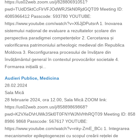
https://us02web.zoom.us/j/82880691051?
pwd=TUdDSktCcFlrVFJOdWRJSkN0RjdGQT09 Meeting ID:
4085966412 Passcode: 593780 YOUTUBE:
https://www.youtube.com/watch?v=X6JjDPutsrA 1. Inovarea
sistemului național de evaluare a rezultatelor școlare din
perspectiva paradigmei competențelor 2. Cercetarea și
valorificarea patrimoniului arheologic medieval din Republica
Moldova 3. Reconfigurarea procesului de învățare din
învățământul general în contextul provocărilor societale 4.
Formarea inițială și...
Audieri Publice, Medicina
28.02.2024
Sala Mică
28 februarie 2024, ora 12.00, Sala Mică ZOOM link:
https://us02web.zoom.us/j/85889869868?
pwd=K2VXeDVrUWk3Skl0T0FNYWJNVHhRQT09 Meeting ID: 858
8986 9868 Passcode: 567617 YOUTUBE:
https://www.youtube.com/watch?v=nky-ZmE_BCc 1. Integrarea
mecanismelor epileptogenezei cu scopul creării rețelei de