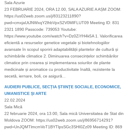
Sala Azurie
23 FEBRUARIE 2024, ORA 12.00, SALA AZURIE A AȘM ZOOM:
https://us02web.zoom.us/j/83123211890?
pwd=cmxjaUtJNWxqY2lhbVpxS2V0MlFLUT09 Meeting ID: 831
2321 1890 Passcode: 739053 Youtube:
https://www.youtube.com/watch?v=Dz0ZiYH4k5A 1. Valorificarea
eficientă a resurselor genetice vegetale și biotehnologiilor
avansate în scopul sporirii adaptabilității plantelor de cultură și
schimbările climatice 2. Diminuarea consecințelor schimbărilor
climatice prin crearea și implementarea soiurilor de plante
medicinale și aromatice cu productivitate înaltă, rezistente la
secetă, iernare, boli, ce asigură...
AUDIERI PUBLICE, SECȚIA ȘTIINȚE SOCIALE, ECONOMICE,
UMANISTICE ȘI ARTE
22.02.2024
Sala Mică
22 februarie 2024, ora 13.00, Sala mică Universitatea de Stat din
Moldova ZOOM: https://us02web.zoom.us/j/86956714291?
pwd=UnJQMTlmcmVoT1BYTlpsSGc3SHI0Zz09 Meeting ID: 869