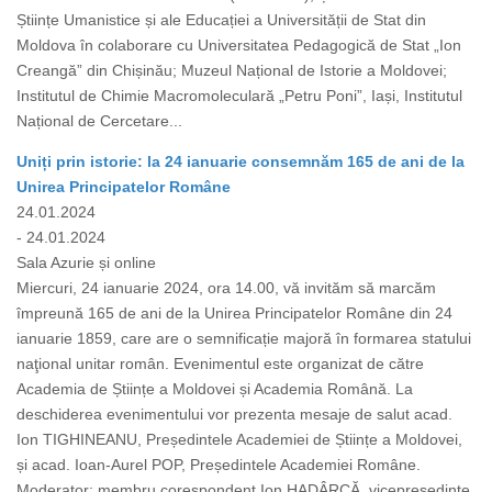
Științe Umanistice și ale Educației a Universității de Stat din
Moldova în colaborare cu Universitatea Pedagogică de Stat „Ion
Creangă” din Chișinău; Muzeul Național de Istorie a Moldovei;
Institutul de Chimie Macromoleculară „Petru Poni”, Iași, Institutul
Național de Cercetare...
Uniți prin istorie: la 24 ianuarie consemnăm 165 de ani de la
Unirea Principatelor Române
24.01.2024
- 24.01.2024
Sala Azurie și online
Miercuri, 24 ianuarie 2024, ora 14.00, vă invităm să marcăm
împreună 165 de ani de la Unirea Principatelor Române din 24
ianuarie 1859, care are o semnificație majoră în formarea statului
naţional unitar român. Evenimentul este organizat de către
Academia de Științe a Moldovei și Academia Română. La
deschiderea evenimentului vor prezenta mesaje de salut acad.
Ion TIGHINEANU, Președintele Academiei de Științe a Moldovei,
și acad. Ioan-Aurel POP, Președintele Academiei Române.
Moderator: membru corespondent Ion HADÂRCĂ, vicepreședinte