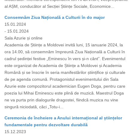
al AȘM, conducător al Secției Științe Sociale, Economice...
Consemnăm Ziua Națională a Culturii în do major
15.01.2024
- 15.01.2024
Sala Azurie și online
Academia de Științe a Moldovei invită luni, 15 ianuarie 2024, la
ora 14.00, să consemnăm împreună Ziua Națională a Culturii în
cadrul ședinței festive „Eminescu în vers și-n cânt”. Evenimentul
este organizat de Academia de Științe a Moldovei și Academia
Română și se înscrie în seria manifestărilor științifice și culturale
de pe agenda comună. Protagonistul evenimentului din Sala
Azurie este compozitorul academician Eugen Doga, pentru care
poezia lui Mihai Eminescu este plină de muzică. Maestrul Doga
ne va purta prin dialogurile dragostei, fiindcă muzica nu vine
singură niciodată, căci „Totu-i...
Ceremonia de încheiere a Anului internațional al științelor
fundamentale pentru dezvoltare durabilă
15.12.2023