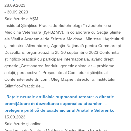
28.09.2023
- 30.09.2023
Sala Azurie a AȘM
Institutul Științifico-Practic de Biotehnologii în Zootehnie și
Medicină Veterinară (IȘPBZMV), în colaborare cu Secția Științe
ale Vieții a Academiei de Științe a Moldovei, Ministerul Agriculturii
și Industriei Alimentare și Agenția Națională pentru Cercetare și
Dezvoltare, organizează la 28-30 septembrie 2023 Сonferința
științifico-practică cu participare internațională, având drept
generic „Gestionarea fondului genetic animalier – probleme,
soluții, perspective”. Președinte al Comitetului științific al
Conferinței este dr. conf. Oleg Mașner, director al Institutului
Științifico-Practic de...
„Rețele neurale artificiale supraconductoare: o direcție
promițătoare în dezvoltarea supercalculatoarelor” –
prelegere publică de academicianul Anatolie Sidorenko
15.09.2023
Sala Azurie și online
Academia de Științe a Moldovei, Secția Științe Exacte și