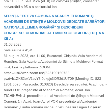
ora 11:30, în Sala Mică (et. II) un colocviu științific, consacrat
aniversării a 95-a a scriitorului Ion...
ȘEDINȚA FESTIVĂ COMUNĂ A ACADEMIEI ROMÂNE ȘI
ACADEMIEI DE ȘTIINȚE A MOLDOVEI DEDICATE SĂRBĂTORII
NAȚIONALE „LIMBA ROMÂNĂ” ȘI DESCHIDERII
CONGRESULUI MONDIAL AL EMINESCOLOGILOR (EDIȚIA A
XII-A)
31.08.2023
Sala Azurie a AȘM
31 august 2023, ora 11.00, București, Chișinău Aula Academiei
Române, Sala Azurie a Academiei de Științe a Moldovei Format
mixt, Link la platforma ZOOM:
https://us02web.zoom.us/j/82319016075?
pwd=b1ZKS2oxV1ovY3I0ekpjc3I0R3d1UT09 (Meeting ID: 823
1901 6075; Passcode: 310823) Deschiderea ședinței: Acad. Ioan-
Aurel POP, președinte al Academiei Române; Acad. Ion
TIGHINEANU, președinte a.i. al Academiei de Științe a Moldovei
Comunicări: Acad. Ioan-Aurel POP, președinte al Academiei
Române: „Limba română veche în viziunea lui Eugen Coșeriu”