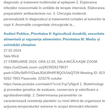
diagnostic și tratament multimodal al epilepsiei 2. Explorarea
infecțiilor nosocomiale în unitățile de terapie intensivă. Elaborarea
preparatelor antibacteriene noi. 3. Chirurgia modernă
personalizată în diagnosticul și tratamentul complex al tumorilor la
copii 4. Anomaliile congenitale chirurgicale la...
Audieri Publice, Prioritatea II: Agricultură durabilă, securitate
alimentară și siguranța alimentelor. Prioritatea III: Mediu și
schimbări climatice
27.02.2024
Sala Mică
27 FEBRUARIE 2024, ORA 12.00, SALA MICĂ A AȘM ZOOM:
https://us02web.zoom.us/j/82392627863?
pwd=V2RoSkRVYlZkekJEdURhRFBQOUVaQT09 Meeting ID: 823
9262 7863 Passcode: 223276 outube:
https://www.youtube.com/watch?v=nLYcp7yNgv4 1. Biotehnologii
şi procedee genetice de evaluare, conservare şi valorificare a
agrobiodiversităţii. 2. Determinarea parametrilor ce
caracterizează rezistenţa plantelor cu nivel diferit de organizare la
acţiunea temperaturilor extreme în scopul diminuării efectelor