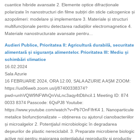
cuantice hibride avansate 2. Elemente optice difracționale
polarizate în nanostructuri din filme subțiri din sticle calcogenice și
azopolimeri: modelare și implementare 3. Materiale și structuri
multifuncționale pentru detectarea radiațiilor electromagnetice 4.
Materiale nanostructurate avansate pentru...
Audieri Publice, Prioritatea II: Agricultură durabilă, securitate
alimentară și siguranța alimentelor. Prioritatea III: Mediu și
schimbări climatice
16.02.2024
Sala Azurie
16 FEBRUARIE 2024, ORA 12.00, SALA AZURIE A AȘM ZOOM:
https://us06web.zoom.us/j/87400338374?
pwd=unhVQW9NFWhQnVsLnc3aqy4tDbhcil.1 Meeting ID: 874
0033 8374 Passcode: 6QsPJ8 Youtube:
https://www.youtube.com/watch?v=Pb7OnFIfrK4 1. Nanoparticule
metalice biofuncționalizate – obținerea cu ajutorul cianobacteriilor
și microalgelor 2. Potenţialul microbiologic în degradarea
deşeurilor de plastic nereciclabil. 3. Preparate microbiene biologic
active noi pentru majorarea potențialului reproductiv și productiv