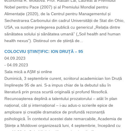
economia R. Moldova. Prof. Rattan Lal, Laureat al Premiului
Nobel pentru Pace (2007) și al Premiului Mondial pentru
Alimentație (2020), de la Centrul pentru Managementul și
Sechestrarea Carbonului din cadrul Universității de Stat din Ohio,
USA, va susține prelegerea publică cu genericul „Relația dintre
sănătatea solului și sănătatea umană” („Soil health and human
health nexus”). Distinsul om de știință de...
COLOCVIU ȘTIINȚIFIC: ION DRUȚĂ – 95
04.09.2023
- 04.09.2023
Sala mică a AȘM și online
Duminică, 3 septembrie curent, scriitorul academician Ion Druță
împlinește 95 de ani. S-a impus chiar de la debutul său în
literatură prin proza scurtă originală și profund filosofică.
Recunoașterea deplină a talentului prozatorului – atât în plan
național, cât și internațional – i-au adus-o scrierile epice de
amploare și creațiile dramatice de profundă rezonanță
psihologică. În contextul acestei date remarcabile, Academia de
Științe a Moldovei organizează luni, 4 septembrie, începând cu