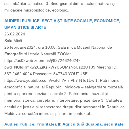
schimbărilor climatice. 3. Sinergismul dintre factorii naturali şi
mijloacele microbiologice, ecologic...
AUDIERI PUBLICE, SECȚIA ȘTIINȚE SOCIALE, ECONOMICE,
UMANISTICE ȘI ARTE
26.02.2024
Sala Mică
26 februarie2024, ora 10.00, Sala mică Muzeul Național de
Etnografie și Istorie Naturală ZOOM:
https://us02web.zoom.us/j/83724624024?
pwd=NGlqRmxwZ0ZiKzRWYU5QMzNoUzBzUT09 Meeting ID:
837 2462 4024 Passcode: 847743 YOUTUBE:
https://www.youtube.com/watch?v=nPh7-NTe1Ew 1. Patrimoniul
etnografic și natural al Republicii Moldova – salvgardare muzeală
pentru sporirea coeziunii sociale 2. Patrimoniul muzeal și
memoria istorică: cercetare, interpretare, prezentare 3. Calitatea
actului de justiție și respectarea drepturilor persoanei în Republica
Moldova: cercetări interdisciplinare în contextul...
Audieri Publice, Prioritatea II: Agricultură durabilă, securitate