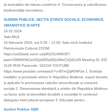
al animalelor de interes zootehnic 4. Conservarea şi valorificarea
biodiversităţii microbiene...
AUDIERI PUBLICE, SECȚIA ȘTIINȚE SOCIALE, ECONOMICE,
UMANISTICE ȘI ARTE
16.02.2024
Sala Mică
16 februarie 2024, ora 9.30 – 13.00, Sala mică Institutul
Patrimoniului Cultural ZOOM:
https://us02web.zoom.us/j/83231499535?
pwd=OW84RStCeU5QdXE0a0lQUWlsZ1Q4Zz09 Meeting ID: 832
3149 9535 Passcode: 152154 YOUTUBE:
https://www.youtube.com/watch?v=B7mQqR0APzw 1. Evoluția
tradițiilor și procesele etnice în Republica Moldova: suport teoretic
și aplicativ în promovarea valorilor etnoculturale și coeziunii
sociale 2. Dimensiunea identitară a artelor din Republica Moldova
ca factor activ al dezvoltării durabile a societății în contextul
dialogului intercultural european 3. Educație pentru...
Audieri Publice SȘEI