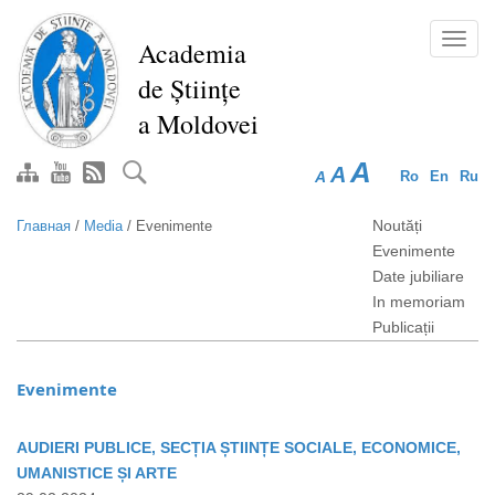
Перейти
к
Toggl
Academia
основному
navig
de Științe
содержанию
a Moldovei
A
A
A
Ro
En
Ru
Noutăți
Главная
/
Media
/
Evenimente
Evenimente
Date jubiliare
In memoriam
Publicații
Evenimente
AUDIERI PUBLICE, SECȚIA ȘTIINȚE SOCIALE, ECONOMICE,
UMANISTICE ȘI ARTE