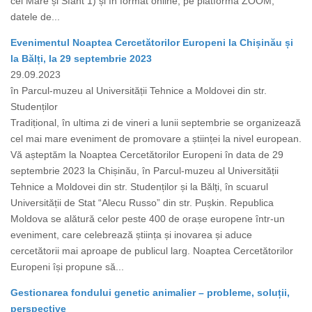
cel Mare și Sfânt 1) și în format online, pe platforma ZOOM,
datele de...
Evenimentul Noaptea Cercetătorilor Europeni la Chișinău și
la Bălți, la 29 septembrie 2023
29.09.2023
în Parcul-muzeu al Universității Tehnice a Moldovei din str.
Studenților
Tradițional, în ultima zi de vineri a lunii septembrie se organizează
cel mai mare eveniment de promovare a științei la nivel european.
Vă așteptăm la Noaptea Cercetătorilor Europeni în data de 29
septembrie 2023 la Chișinău, în Parcul-muzeu al Universității
Tehnice a Moldovei din str. Studenților și la Bălți, în scuarul
Universității de Stat “Alecu Russo” din str. Pușkin. Republica
Moldova se alătură celor peste 400 de orașe europene într-un
eveniment, care celebrează știința și inovarea și aduce
cercetătorii mai aproape de publicul larg. Noaptea Cercetătorilor
Europeni își propune să...
Gestionarea fondului genetic animalier – probleme, soluții,
perspective