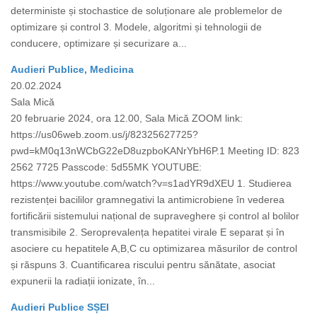
deterministe și stochastice de soluționare ale problemelor de
optimizare și control 3. Modele, algoritmi și tehnologii de
conducere, optimizare și securizare a...
Audieri Publice, Medicina
20.02.2024
Sala Mică
20 februarie 2024, ora 12.00, Sala Mică ZOOM link:
https://us06web.zoom.us/j/82325627725?
pwd=kM0q13nWCbG22eD8uzpboKANrYbH6P.1 Meeting ID: 823
2562 7725 Passcode: 5d55MK YOUTUBE:
https://www.youtube.com/watch?v=s1adYR9dXEU 1. Studierea
rezistenței bacililor gramnegativi la antimicrobiene în vederea
fortificării sistemului național de supraveghere și control al bolilor
transmisibile 2. Seroprevalența hepatitei virale E separat și în
asociere cu hepatitele A,B,C cu optimizarea măsurilor de control
și răspuns 3. Cuantificarea riscului pentru sănătate, asociat
expunerii la radiații ionizate, în...
Audieri Publice SȘEI