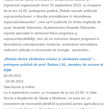
Inginerești organizează vineri 15 septembrie 2023, cu începere
de la ora 14.00, prelegerea publică „Rețele neurale artificiale
supraconductoare: o direcție promițătoare în dezvoltarea
supercalculatoarelor”, care va fi susținută (în limba engleză) de
acad. Anatolie Sidorenko, Academicianul Anatolie Sidorenko -
reputat specialist în domeniul fizicii criogenice şi
supraconductibilităţii, vine să ne comunice despre progresul în
dezvoltarea calculatoarelor moderne, evidențiind necesitatea
reducerii radicale a consumului de energie - parametru...
„Relația dintre sănătatea solului și sănătatea umană” –
prelegere publică de prof. Rattan LAL, membru de onoare al
AȘM
04.09.2023
- 04.09.2023
Sala Azurie și online
La 4 septembrie curent, cu începere de la ora 15:00, în Sala
Azurie a Academiei de Științe a Moldovei, va avea loc un
eveniment de rezonanță științifică și practică pentru agricultura și