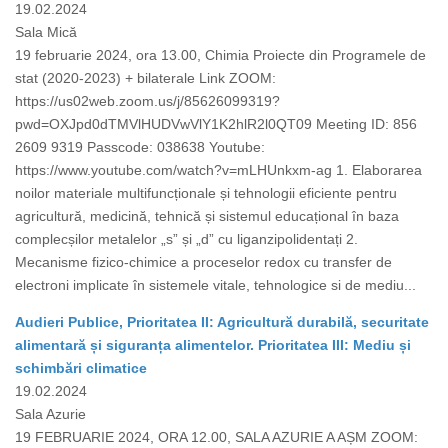
19.02.2024
Sala Mică
19 februarie 2024, ora 13.00, Chimia Proiecte din Programele de
stat (2020-2023) + bilaterale Link ZOOM:
https://us02web.zoom.us/j/85626099319?
pwd=OXJpd0dTMVlHUDVwVlY1K2hlR2l0QT09 Meeting ID: 856
2609 9319 Passcode: 038638 Youtube:
https://www.youtube.com/watch?v=mLHUnkxm-ag 1. Elaborarea
noilor materiale multifuncționale și tehnologii eficiente pentru
agricultură, medicină, tehnică și sistemul educațional în baza
complecșilor metalelor „s” și „d” cu liganzipolidentați 2.
Mecanisme fizico-chimice a proceselor redox cu transfer de
electroni implicate în sistemele vitale, tehnologice si de mediu...
Audieri Publice, Prioritatea II: Agricultură durabilă, securitate
alimentară și siguranța alimentelor. Prioritatea III: Mediu și
schimbări climatice
19.02.2024
Sala Azurie
19 FEBRUARIE 2024, ORA 12.00, SALA AZURIE A AȘM ZOOM: