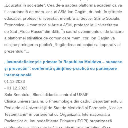
„Educația în societate”. Cea de-a șaptea platformă academică va
fi coordonată de mem. cor. al AȘM Ion Gagim, dr. hab. în științele
educației, profesor universitar, membru al Secției Științe Sociale,
Economice, Umanistice și Arte a AȘM, profesor la Universitatea
de Stat „Alecu Russo” din Bălți. În cadrul evenimentului de lansare
a platformei științifice de comunicare mem. cor. Ion Gagim va
susține prelegerea publică „Regândirea educației ca imperativ al
prezentului”...
,,Imunodeficiențele primare în Republica Moldova – succese
și provocări”: conferință științifico-practică cu participare
internațională
01.12.2023
- 01.12.2023
Sala Senatului, Blocul didactic central al USMF
Clinica universitară nr. 6 Pneumologie din cadrul Departamentului
Pediatrie al Universității de Stat de Medicină și Farmacie „Nicolae
Testemițanu” în parteneriat cu Organizația Internațională a
Pacienților cu Imunodeficiențe Primare (IPOPI) organizează
conferința științifico-practică cu participare internațională cu