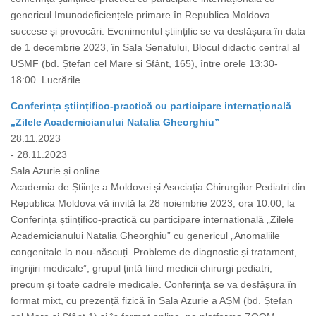
genericul Imunodeficiențele primare în Republica Moldova –
succese și provocări. Evenimentul științific se va desfășura în data
de 1 decembrie 2023, în Sala Senatului, Blocul didactic central al
USMF (bd. Ștefan cel Mare și Sfânt, 165), între orele 13:30-
18:00. Lucrările...
Conferința științifico-practică cu participare internațională
„Zilele Academicianului Natalia Gheorghiu”
28.11.2023
- 28.11.2023
Sala Azurie și online
Academia de Științe a Moldovei și Asociația Chirurgilor Pediatri din
Republica Moldova vă invită la 28 noiembrie 2023, ora 10.00, la
Conferința științifico-practică cu participare internațională „Zilele
Academicianului Natalia Gheorghiu” cu genericul „Anomaliile
congenitale la nou-născuți. Probleme de diagnostic și tratament,
îngrijiri medicale”, grupul țintă fiind medicii chirurgi pediatri,
precum și toate cadrele medicale. Conferința se va desfășura în
format mixt, cu prezență fizică în Sala Azurie a AȘM (bd. Ștefan