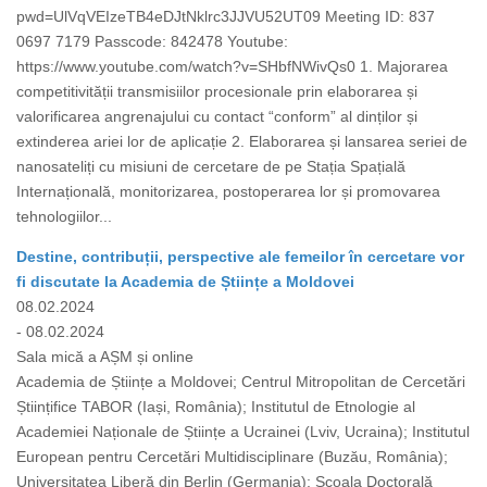
pwd=UlVqVEIzeTB4eDJtNklrc3JJVU52UT09 Meeting ID: 837
0697 7179 Passcode: 842478 Youtube:
https://www.youtube.com/watch?v=SHbfNWivQs0 1. Majorarea
competitivității transmisiilor procesionale prin elaborarea și
valorificarea angrenajului cu contact “conform” al dinților și
extinderea ariei lor de aplicație 2. Elaborarea și lansarea seriei de
nanosateliți cu misiuni de cercetare de pe Stația Spațială
Internațională, monitorizarea, postoperarea lor și promovarea
tehnologiilor...
Destine, contribuții, perspective ale femeilor în cercetare vor
fi discutate la Academia de Științe a Moldovei
08.02.2024
- 08.02.2024
Sala mică a AȘM și online
Academia de Științe a Moldovei; Centrul Mitropolitan de Cercetări
Științifice TABOR (Iași, România); Institutul de Etnologie al
Academiei Naționale de Științe a Ucrainei (Lviv, Ucraina); Institutul
European pentru Cercetări Multidisciplinare (Buzău, România);
Universitatea Liberă din Berlin (Germania); Școala Doctorală