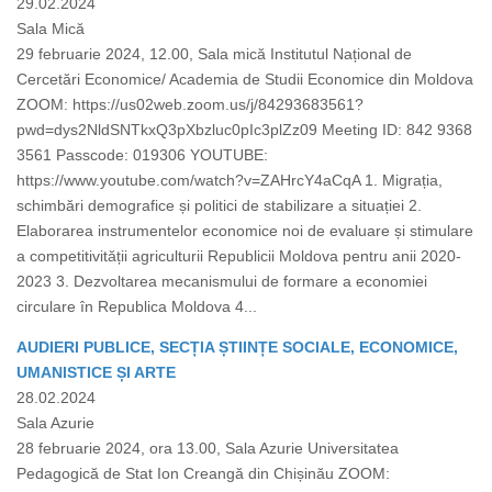
29.02.2024
Sala Mică
29 februarie 2024, 12.00, Sala mică Institutul Național de
Cercetări Economice/ Academia de Studii Economice din Moldova
ZOOM: https://us02web.zoom.us/j/84293683561?
pwd=dys2NldSNTkxQ3pXbzluc0pIc3plZz09 Meeting ID: 842 9368
3561 Passcode: 019306 YOUTUBE:
https://www.youtube.com/watch?v=ZAHrcY4aCqA 1. Migrația,
schimbări demografice și politici de stabilizare a situației 2.
Elaborarea instrumentelor economice noi de evaluare și stimulare
a competitivității agriculturii Republicii Moldova pentru anii 2020-
2023 3. Dezvoltarea mecanismului de formare a economiei
circulare în Republica Moldova 4...
AUDIERI PUBLICE, SECȚIA ȘTIINȚE SOCIALE, ECONOMICE,
UMANISTICE ȘI ARTE
28.02.2024
Sala Azurie
28 februarie 2024, ora 13.00, Sala Azurie Universitatea
Pedagogică de Stat Ion Creangă din Chișinău ZOOM: