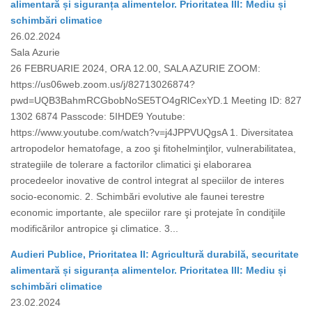
alimentară și siguranța alimentelor. Prioritatea III: Mediu și
schimbări climatice
26.02.2024
Sala Azurie
26 FEBRUARIE 2024, ORA 12.00, SALA AZURIE ZOOM:
https://us06web.zoom.us/j/82713026874?
pwd=UQB3BahmRCGbobNoSE5TO4gRlCexYD.1 Meeting ID: 827
1302 6874 Passcode: 5IHDE9 Youtube:
https://www.youtube.com/watch?v=j4JPPVUQgsA 1. Diversitatea
artropodelor hematofage, a zoo şi fitohelminţilor, vulnerabilitatea,
strategiile de tolerare a factorilor climatici şi elaborarea
procedeelor inovative de control integrat al speciilor de interes
socio-economic. 2. Schimbări evolutive ale faunei terestre
economic importante, ale speciilor rare şi protejate în condiţiile
modificărilor antropice şi climatice. 3...
Audieri Publice, Prioritatea II: Agricultură durabilă, securitate
alimentară și siguranța alimentelor. Prioritatea III: Mediu și
schimbări climatice
23.02.2024