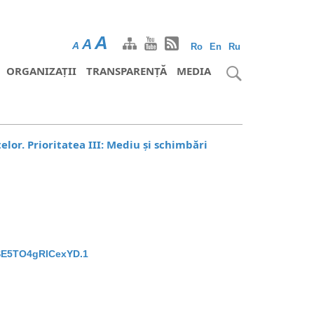
A
A
A
Ro
En
Ru
ORGANIZAȚII
TRANSPARENȚĂ
MEDIA
elor. Prioritatea III: Mediu și schimbări
SE5TO4gRlCexYD.1