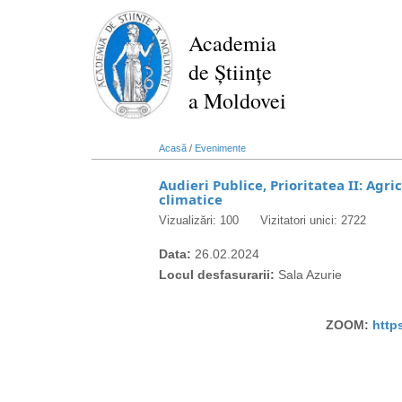
Mergi
la
Academia
conţinutul
de Științe
principal
a Moldovei
Acasă
/
Evenimente
Audieri Publice, Prioritatea II: Agr
climatice
Vizualizări: 100
Vizitatori unici: 2722
Data:
26.02.2024
Locul desfasurarii:
Sala Azurie
ZOOM:
http