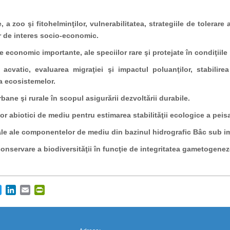
a zoo şi fitohelminţilor, vulnerabilitatea, strategiile de tolerare 
or de interes socio-economic.
e economic importante, ale speciilor rare şi protejate în condiţiile 
acvatic, evaluarea migraţiei şi impactul poluanţilor, stabilirea 
a ecosistemelor.
rbane şi rurale în scopul asigurării dezvoltării durabile.
or abiotici de mediu pentru estimarea stabilităţii ecologice a peisa
rale ale componentelor de mediu din bazinul hidrografic Bâc sub i
https://propletenie.ru/
nservare a biodiversităţii în funcţie de integritatea gametogenezei
cebook
Twitter
LinkedIn
Email
PrintFriendly