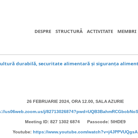
DESPRE
STRUCTURĂ
ACTIVITATE
MEMBRI
icultură durabilă, securitate alimentară și siguranța aliment
26 FEBRUARIE 2024, ORA 12.00, SALA AZURIE
s://us06web.zoom.us/j/82713026874?pwd=UQB3BahmRCGbobNo
Meeting ID: 827 1302 6874
Passcode: 5IHDE9
Youtube:
https://www.youtube.com/watch?v=j4JPPVUQgsA