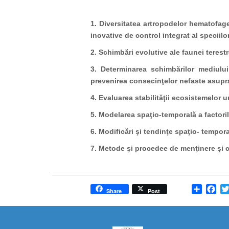
1. Diversitatea artropodelor hematofage, 
inovative de control integrat al speciil
2. Schimbări evolutive ale faunei terestr
3. Determinarea schimbărilor mediului 
prevenirea consecinţelor nefaste asupr
4. Evaluarea stabilităţii ecosistemelor u
5. Modelarea spaţio-temporală a factoril
6. Modificări şi tendinţe spaţio- tempo
7. Metode şi procedee de menţinere şi co
Share
Fa
Share
Post