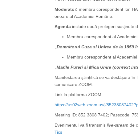
Moderator:
membru corespondent Ion HADÂR
onoare al Academiei Române.
Agenda
include două prelegeri susținute de
Membru corespondent al Academiei R
„
Domnitorul Cuza și Unirea de la 1859 î
Membru corespondent al Academiei de
„
Marile Puteri și Mica Unire (context int
Manifestarea științifică se va desfășura în 
comunicare ZOOM.
Link la platforma ZOOM:
https://us02web.zoom.us/j/852380874
Meeting ID: 852 3808 7402; Passcode: 7
Evenimentul va fi transmis
live-stream
de că
Tics