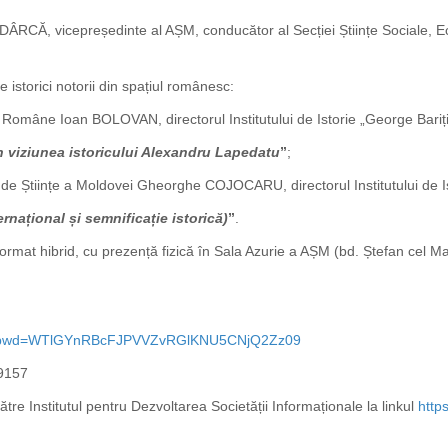
CĂ, vicepreședinte al AȘM, conducător al Secției Științe Sociale, E
 istorici notorii din spațiul românesc:
omâne Ioan BOLOVAN, directorul Institutului de Istorie „George Bari
n viziunea istoricului Alexandru Lapedatu
”
;
 Științe a Moldovei Gheorghe COJOCARU, directorul Institutului de Isto
ernațional și semnificație istorică)
”
.
format hibrid, cu prezență fizică în Sala Azurie a AȘM (bd. Ștefan cel Ma
02?pwd=WTlGYnRBcFJPVVZvRGlKNU5CNjQ2Zz09
59157
tre Institutul pentru Dezvoltarea Societății Informaționale la linkul
http