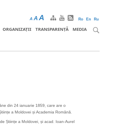
A
A
A
Ro
En
Ru
ORGANIZAȚII
TRANSPARENȚĂ
MEDIA
âne din 24 ianuarie 1859, care are o
 Științe a Moldovei și Academia Română.
 Științe a Moldovei, și acad. Ioan-Aurel