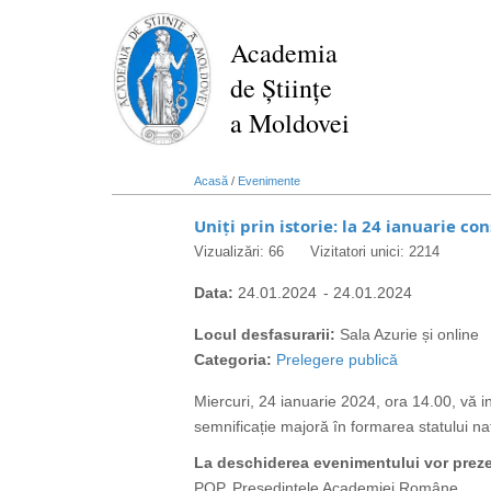
Mergi
la
Academia
conţinutul
de Științe
principal
a Moldovei
Acasă
/
Evenimente
Uniți prin istorie: la 24 ianuarie 
Vizualizări: 66
Vizitatori unici: 2214
Data:
24.01.2024
-
24.01.2024
Locul desfasurarii:
Sala Azurie și online
Categoria:
Prelegere publică
Miercuri, 24 ianuarie 2024, ora 14.00, vă
semnificație majoră în formarea statului 
La deschiderea evenimentului vor preze
POP, Președintele Academiei Române.