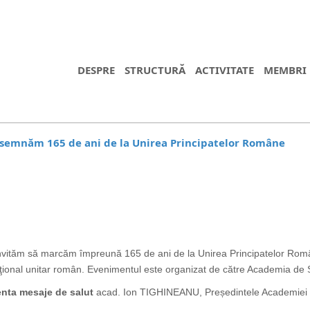
DESPRE
STRUCTURĂ
ACTIVITATE
MEMBRI
consemnăm 165 de ani de la Unirea Principatelor Române
 invităm să marcăm împreună 165 de ani de la Unirea Principatelor Rom
naţional unitar român. Evenimentul este organizat de către Academia de
nta mesaje de salut
acad. Ion TIGHINEANU, Președintele Academiei de