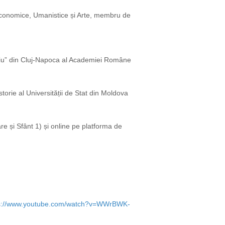
conomice, Umanistice și Arte, membru de
țiu” din Cluj-Napoca al Academiei Române
rie al Universității de Stat din Moldova
re și Sfânt 1) și online pe platforma de
s://www.youtube.com/watch?v=WWrBWK-