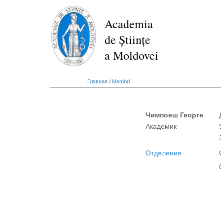
Перейти
к
Academia
основному
de Științe
содержанию
a Moldovei
Главная
/
Membri
Чимпоеш Георге
Академик
Отделение