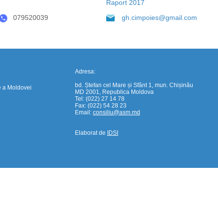
Raport 2017
079520039
gh.cimpoies@gmail.com
Adresa:
bd. Ștefan cel Mare și Sfânt 1, mun. Chișinău
e a Moldovei
MD 2001, Republica Moldova
Tel: (022) 27 14 78
Fax: (022) 54 28 23
Email:
consiliu@asm.md
Elaborat de
IDSI