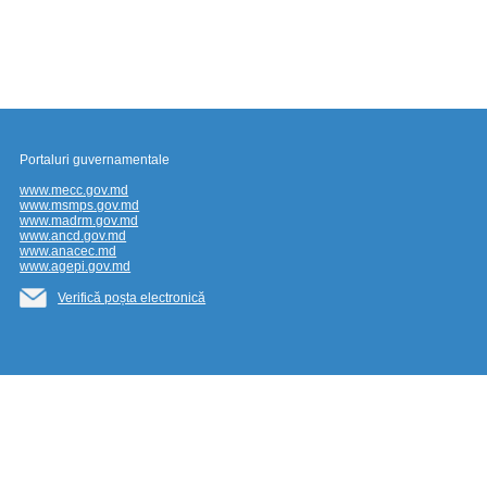
Portaluri guvernamentale
www.mecc.gov.md
www.msmps.gov.md
www.madrm.gov.md
www.ancd.gov.md
www.anacec.md
www.agepi.gov.md
Verifică poșta electronică