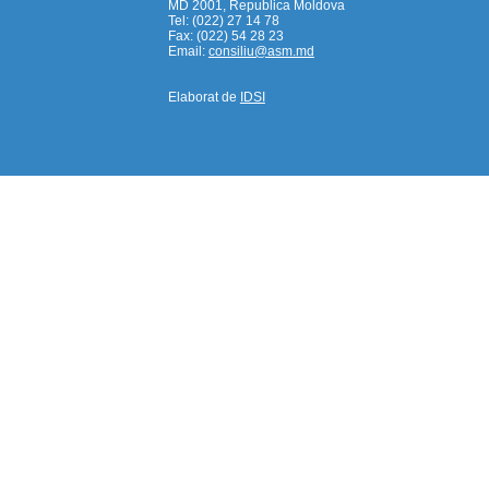
MD 2001, Republica Moldova
Tel: (022) 27 14 78
Fax: (022) 54 28 23
Email:
consiliu@asm.md
Elaborat de
IDSI