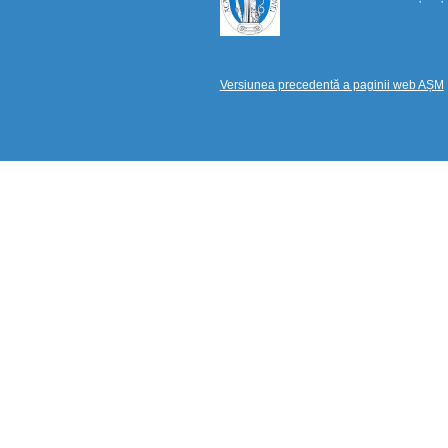
Versiunea precedentă a paginii web AȘM