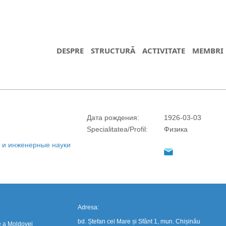
DESPRE
STRUCTURĂ
ACTIVITATE
MEMBRI
Дата рождения:
1926-03-03
https://propletenie.ru/
Specialitatea/Profil:
Физика
 и инженерные науки
Adresa:
bd. Ștefan cel Mare și Sfânt 1, mun. Chișinău
e a Moldovei