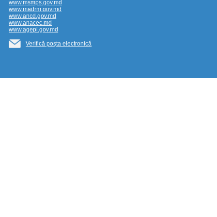
www.msmps.gov.md
www.madrm.gov.md
www.ancd.gov.md
www.anacec.md
www.agepi.gov.md
Verifică poșta electronică