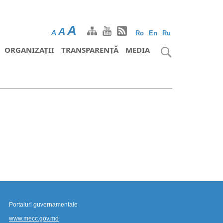
A
A
A
Ro
En
Ru
ORGANIZAȚII
TRANSPARENȚĂ
MEDIA
Portaluri guvernamentale
www.mecc.gov.md