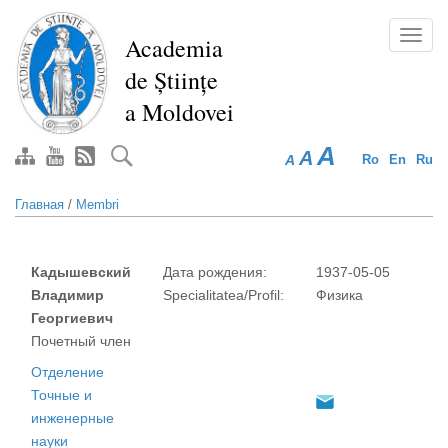
Перейти
к
Toggl
Academia
основному
navig
de Științe
содержанию
a Moldovei
A
A
A
Ro
En
Ru
Главная
/
Membri
Кадышевский
Дата рождения:
1937-05-05
Владимир
Specialitatea/Profil:
Физика
Георгиевич
Почетный член
Отделение
Точные и
инженерные
науки