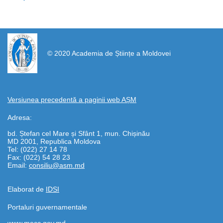
https://propletenie.ru/
© 2020 Academia de Științe a Moldovei
Versiunea precedentă a paginii web AȘM
Adresa:
bd. Ștefan cel Mare și Sfânt 1, mun. Chișinău
MD 2001, Republica Moldova
Tel: (022) 27 14 78
Fax: (022) 54 28 23
Email:
consiliu@asm.md
Elaborat de
IDSI
Portaluri guvernamentale