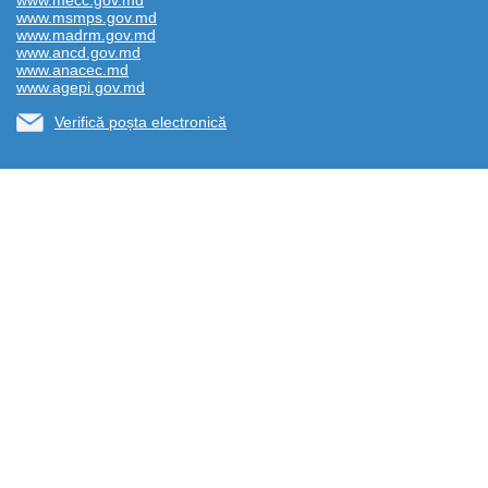
www.mecc.gov.md
www.msmps.gov.md
www.madrm.gov.md
www.ancd.gov.md
www.anacec.md
www.agepi.gov.md
Verifică poșta electronică