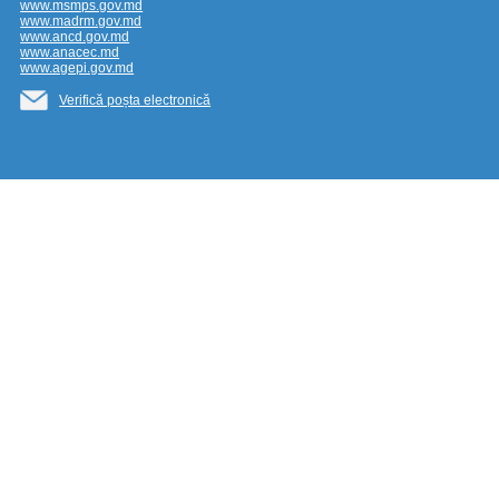
www.msmps.gov.md
www.madrm.gov.md
www.ancd.gov.md
www.anacec.md
www.agepi.gov.md
Verifică poșta electronică