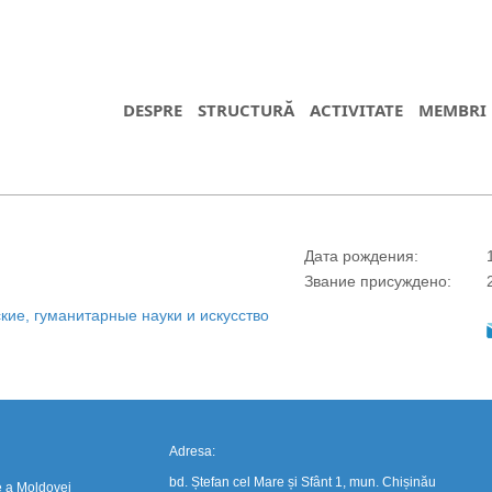
DESPRE
STRUCTURĂ
ACTIVITATE
MEMBRI
Дата рождения:
https://propletenie.ru/
Звание присуждено:
ие, гуманитарные науки и искусство
Adresa:
bd. Ștefan cel Mare și Sfânt 1, mun. Chișinău
e a Moldovei