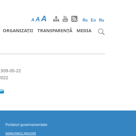
A
A
A
Ro
En
Ru
ORGANIZAȚII
TRANSPARENȚĂ
MEDIA
1939-05-22
2022
Portaluri guvernamentale
www.mecc.gov.md