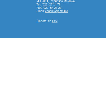
MD 2001, Republica Moldova
Tel: (022) 27 14 78
Fax: (022) 54 28 23
Email:
consiliu@asm.md
Elaborat de
IDSI