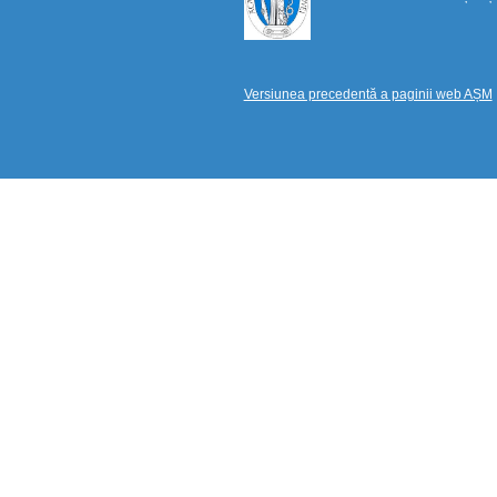
Versiunea precedentă a paginii web AȘM