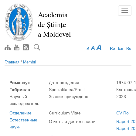
Перейти
к
Toggl
Academia
основному
navig
de Științe
содержанию
a Moldovei
A
A
A
Ro
En
Ru
Главная
/
Membri
Романчук
Дата рождения:
1974-07-
Габриэла
Specialitatea/Profil:
Клеточна
Научный
Звание присуждено:
2023
исследователь
Отделение
Curriculum Vitae
CV Ro
Естественные
Отчеты о деятельности
Raport 20
науки
Raport 20