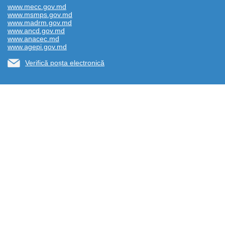
www.mecc.gov.md
www.msmps.gov.md
www.madrm.gov.md
www.ancd.gov.md
www.anacec.md
www.agepi.gov.md
Verifică poșta electronică