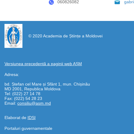
060826082
gabr
https://propletenie.ru/
© 2020 Academia de Științe a Moldovei
Versiunea precedentă a paginii web AȘM
Adresa:
bd. Ștefan cel Mare și Sfânt 1, mun. Chișinău
MD 2001, Republica Moldova
Tel: (022) 27 14 78
Fax: (022) 54 28 23
Email:
consiliu@asm.md
Elaborat de
IDSI
Portaluri guvernamentale