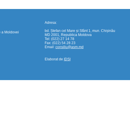
Adresa:
bd. Ștefan cel Mare și Sfânt 1, mun. Chișinău
e a Moldovei
MD 2001, Republica Moldova
Tel: (022) 27 14 78
Fax: (022) 54 28 23
Email:
consiliu@asm.md
Elaborat de
IDSI