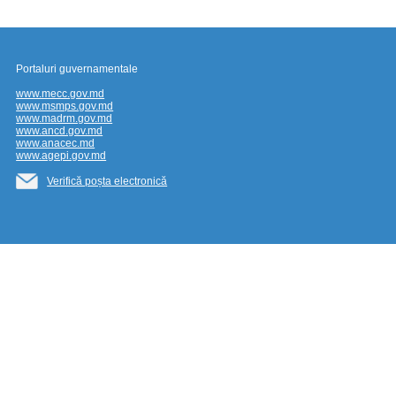
Portaluri guvernamentale
www.mecc.gov.md
www.msmps.gov.md
www.madrm.gov.md
www.ancd.gov.md
www.anacec.md
www.agepi.gov.md
Verifică poșta electronică