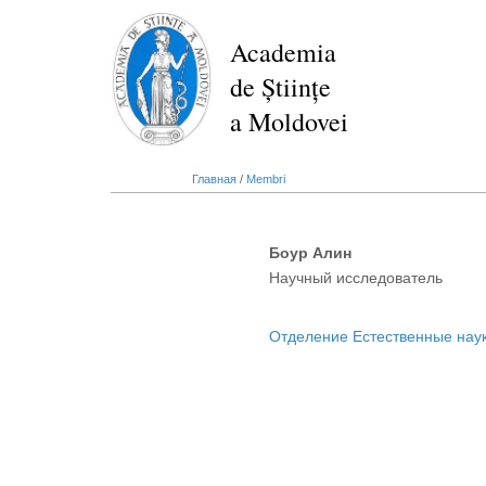
Перейти
к
Academia
основному
de Științe
содержанию
a Moldovei
Главная
/
Membri
Боур Алин
Научный исследователь
Отделение Естественные нау