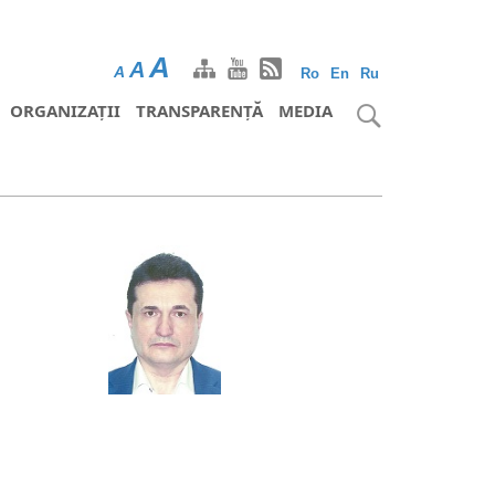
A
A
A
Ro
En
Ru
ORGANIZAȚII
TRANSPARENȚĂ
MEDIA