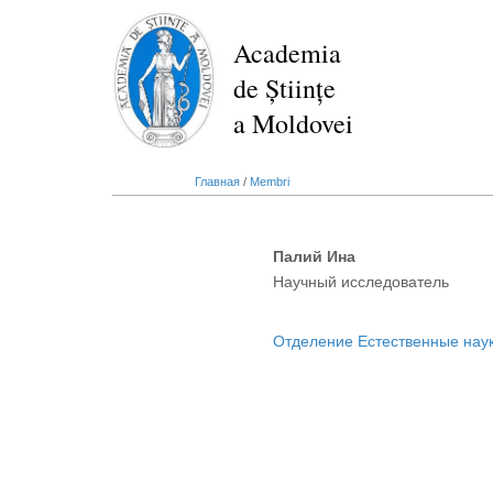
Перейти
к
Academia
основному
de Științe
содержанию
a Moldovei
Главная
/
Membri
Палий Ина
Научный исследователь
Отделение Естественные нау