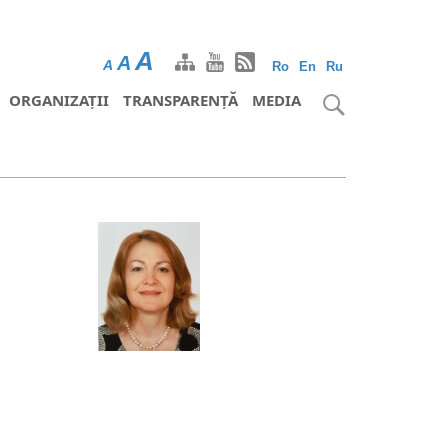
A
A
A
Ro
En
Ru
ORGANIZAȚII
TRANSPARENȚĂ
MEDIA