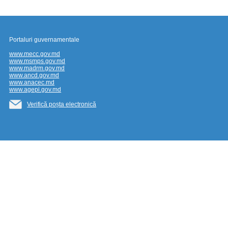
Portaluri guvernamentale
www.mecc.gov.md
www.msmps.gov.md
www.madrm.gov.md
www.ancd.gov.md
www.anacec.md
www.agepi.gov.md
Verifică poșta electronică