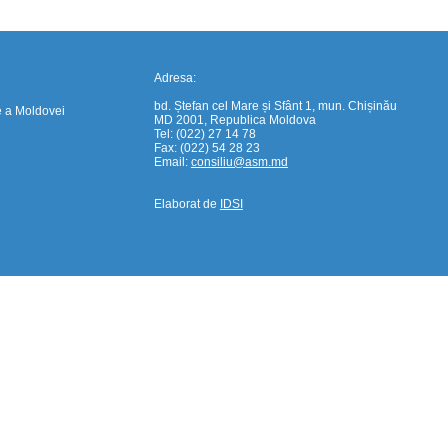
Adresa:
bd. Ștefan cel Mare și Sfânt 1, mun. Chișinău
e a Moldovei
MD 2001, Republica Moldova
Tel: (022) 27 14 78
Fax: (022) 54 28 23
Email:
consiliu@asm.md
Elaborat de
IDSI