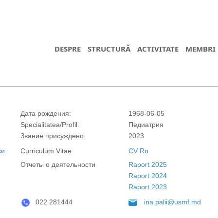
DESPRE
STRUCTURĂ
ACTIVITATE
MEMBRI
Дата рождения:
1968-06-05
Specialitatea/Profil:
Педиатрия
Звание присуждено:
2023
ки
Curriculum Vitae
CV Ro
Отчеты о деятельности
Raport 2025
https://propletenie.ru/
Raport 2024
Raport 2023
022 281444
ina.palii@usmf.md