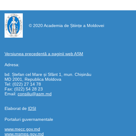
https://propletenie.ru/
© 2020 Academia de Științe a Moldovei
Versiunea precedentă a paginii web AȘM
Adresa:
bd. Ștefan cel Mare și Sfânt 1, mun. Chișinău
MD 2001, Republica Moldova
Tel: (022) 27 14 78
Fax: (022) 54 28 23
Email:
consiliu@asm.md
Elaborat de
IDSI
Portaluri guvernamentale
www.mecc.gov.md
www.msmps.gov.md