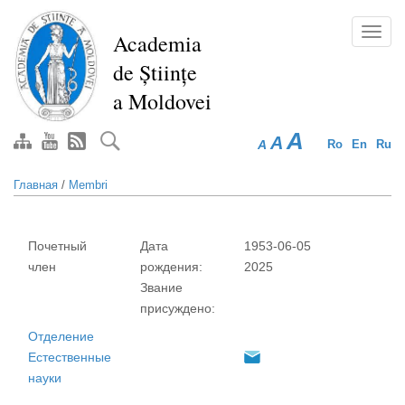
Перейти
к
Toggl
Academia
основному
navig
de Științe
содержанию
a Moldovei
A
A
A
Ro
En
Ru
Главная
/
Membri
Почетный
Дата
1953-06-05
член
рождения:
2025
Звание
присуждено:
Отделение
Естественные
науки