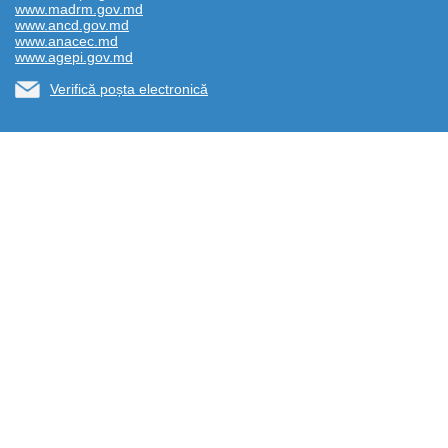
www.madrm.gov.md
www.ancd.gov.md
www.anacec.md
www.agepi.gov.md
Verifică poșta electronică