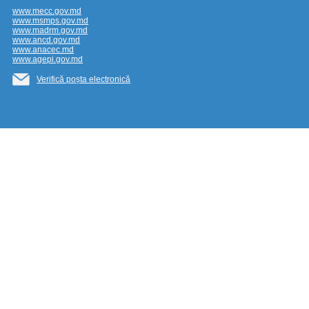
www.mecc.gov.md
www.msmps.gov.md
www.madrm.gov.md
www.ancd.gov.md
www.anacec.md
www.agepi.gov.md
Verifică poșta electronică