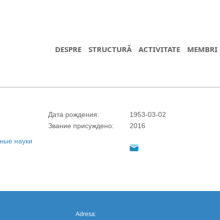
DESPRE
STRUCTURĂ
ACTIVITATE
MEMBRI
Дата рождения:
1953-03-02
Звание присуждено:
2016
https://propletenie.ru/
ные науки
Adresa: