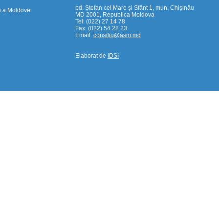
bd. Ștefan cel Mare și Sfânt 1, mun. Chișinău
e a Moldovei
MD 2001, Republica Moldova
Tel: (022) 27 14 78
Fax: (022) 54 28 23
Email:
consiliu@asm.md
Elaborat de
IDSI