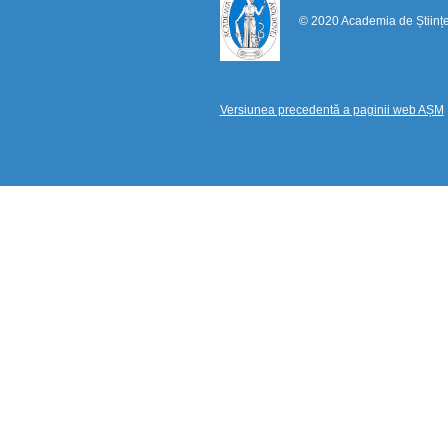
© 2020 Academia de Științ
Versiunea precedentă a paginii web AȘM