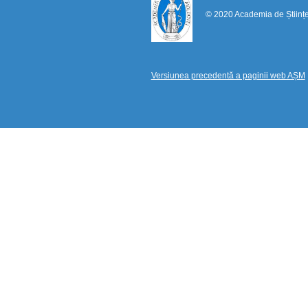
© 2020 Academia de Științ
Versiunea precedentă a paginii web AȘM