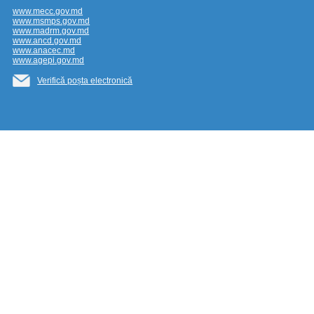
www.mecc.gov.md
www.msmps.gov.md
www.madrm.gov.md
www.ancd.gov.md
www.anacec.md
www.agepi.gov.md
Verifică poșta electronică