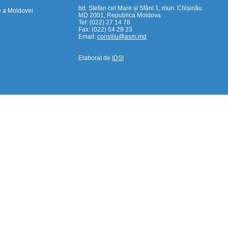
bd. Ștefan cel Mare și Sfânt 1, mun. Chișinău
e a Moldovei
MD 2001, Republica Moldova
Tel: (022) 27 14 78
Fax: (022) 54 28 23
Email:
consiliu@asm.md
Elaborat de
IDSI