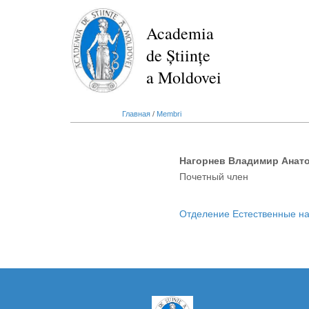
Перейти
к
Academia
основному
de Științe
содержанию
a Moldovei
Главная
/
Membri
Нагорнев Владимир Анат
Почетный член
Отделение Естественные на