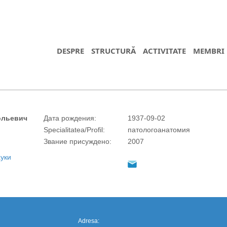
DESPRE
STRUCTURĂ
ACTIVITATE
MEMBRI
ольевич
Дата рождения:
1937-09-02
Specialitatea/Profil:
патологоанатомия
https://propletenie.ru/
Звание присуждено:
2007
уки
Adresa: