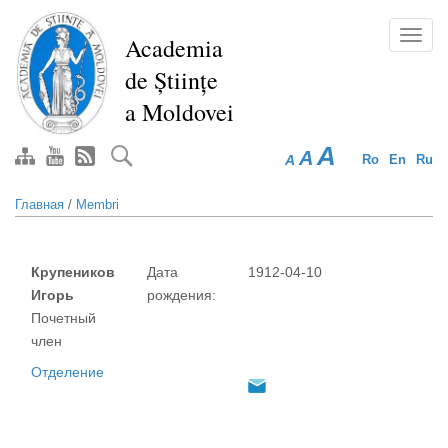
Перейти
к
Toggl
Academia
основному
navig
de Științe
содержанию
a Moldovei
A
A
A
Ro
En
Ru
Главная
/
Membri
Крупеников
Дата
1912-04-10
Игорь
рождения:
Почетный
член
Отделение