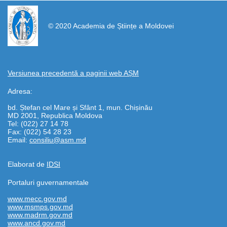
https://propletenie.ru/
© 2020 Academia de Științe a Moldovei
Versiunea precedentă a paginii web AȘM
Adresa:
bd. Ștefan cel Mare și Sfânt 1, mun. Chișinău
MD 2001, Republica Moldova
Tel: (022) 27 14 78
Fax: (022) 54 28 23
Email:
consiliu@asm.md
Elaborat de
IDSI
Portaluri guvernamentale
www.mecc.gov.md
www.msmps.gov.md
www.madrm.gov.md
www.ancd.gov.md