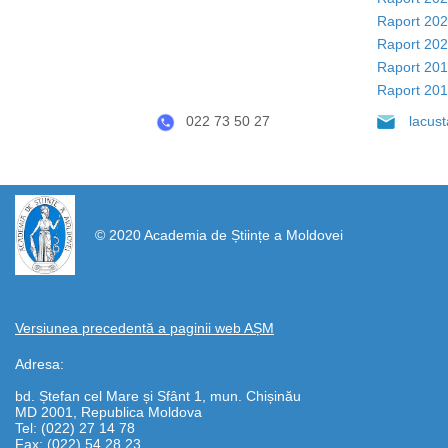
Raport 20
Raport 20
Raport 20
Raport 20
022 73 50 27
lacus
https://propletenie.ru/
© 2020 Academia de Științe a Moldovei
Versiunea precedentă a paginii web AȘM
Adresa:
bd. Ștefan cel Mare și Sfânt 1, mun. Chișinău
MD 2001, Republica Moldova
Tel: (022) 27 14 78
Fax: (022) 54 28 23