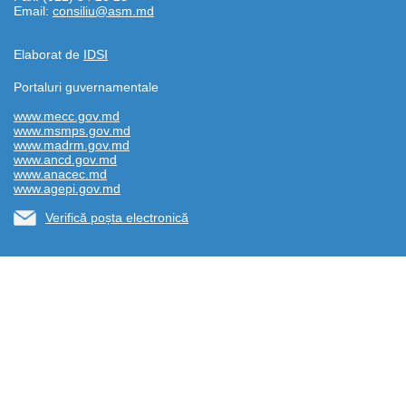
Email:
consiliu@asm.md
Elaborat de
IDSI
Portaluri guvernamentale
www.mecc.gov.md
www.msmps.gov.md
www.madrm.gov.md
www.ancd.gov.md
www.anacec.md
www.agepi.gov.md
Verifică poșta electronică