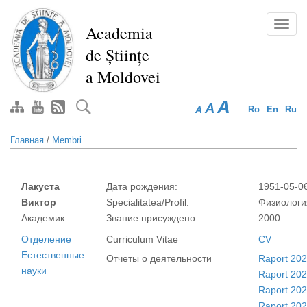
Перейти
к
Toggl
Academia
основному
navig
de Științe
содержанию
a Moldovei
A
A
A
Ro
En
Ru
Главная
/
Membri
Лакуста
Дата рождения:
1951-05-0
Виктор
Specialitatea/Profil:
Физиологи
Академик
Звание присуждено:
2000
Отделение
Curriculum Vitae
CV
Естественные
Отчеты о деятельности
Raport 20
науки
Raport 20
Raport 20
Raport 20