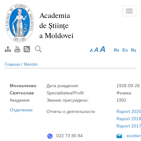
Перейти
к
Toggl
Academia
основному
navig
de Științe
содержанию
a Moldovei
A
A
A
Ro
En
Ru
Главная
/
Membri
Москаленко
Дата рождения:
1928-09-26
Святослав
Specialitatea/Profil:
Физика
Академик
Звание присуждено:
1992
Отделение
Отчеты о деятельности
Raport 202
Raport 201
Raport 201
022 73 80 84
exciti