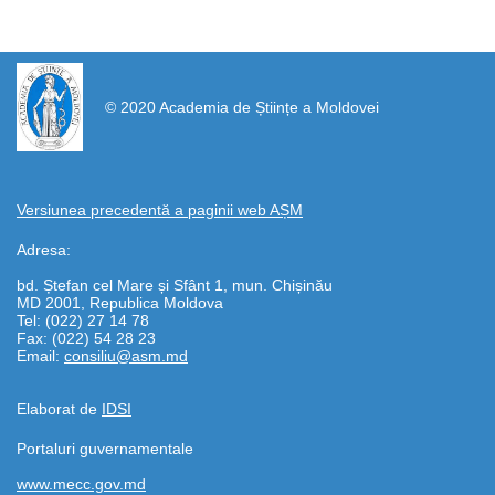
https://propletenie.ru/
© 2020 Academia de Științe a Moldovei
Versiunea precedentă a paginii web AȘM
Adresa:
bd. Ștefan cel Mare și Sfânt 1, mun. Chișinău
MD 2001, Republica Moldova
Tel: (022) 27 14 78
Fax: (022) 54 28 23
Email:
consiliu@asm.md
Elaborat de
IDSI
Portaluri guvernamentale
www.mecc.gov.md