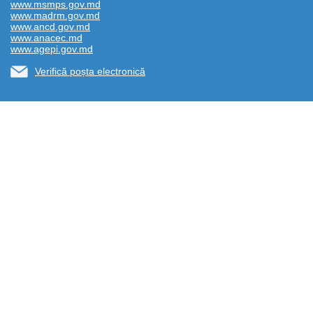
www.msmps.gov.md
www.madrm.gov.md
www.ancd.gov.md
www.anacec.md
www.agepi.gov.md
Verifică poșta electronică